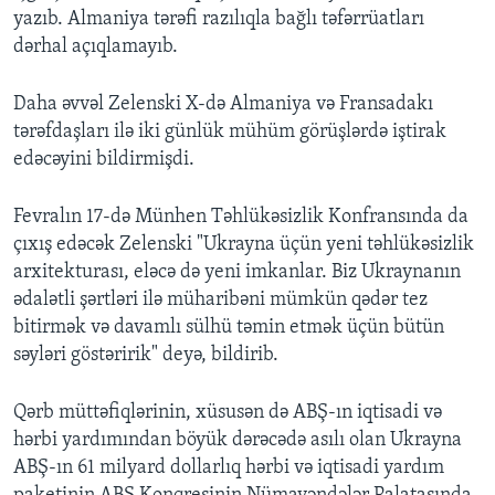
yazıb. Almaniya tərəfi razılıqla bağlı təfərrüatları
dərhal açıqlamayıb.
Daha əvvəl Zelenski X-də Almaniya və Fransadakı
tərəfdaşları ilə iki günlük mühüm görüşlərdə iştirak
edəcəyini bildirmişdi.
Fevralın 17-də Münhen Təhlükəsizlik Konfransında da
çıxış edəcək Zelenski "Ukrayna üçün yeni təhlükəsizlik
arxitekturası, eləcə də yeni imkanlar. Biz Ukraynanın
ədalətli şərtləri ilə müharibəni mümkün qədər tez
bitirmək və davamlı sülhü təmin etmək üçün bütün
səyləri göstəririk" deyə, bildirib. ​
Qərb müttəfiqlərinin, xüsusən də ABŞ-ın iqtisadi və
hərbi yardımından böyük dərəcədə asılı olan Ukrayna
ABŞ-ın 61 milyard dollarlıq hərbi və iqtisadi yardım