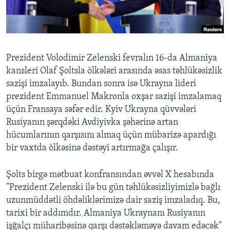
BIZI IZLƏYIN
Prezident Volodimir Zelenski fevralın 16-da Almaniya
kansleri Olaf Şoltsla ölkələri arasında əsas təhlükəsizlik
Dillər
sazişi imzalayıb. Bundan sonra isə Ukrayna lideri
prezident Emmanuel Makronla oxşar sazişi imzalamaq
üçün Fransaya səfər edir. Kyiv Ukrayna qüvvələri
Rusiyanın şərqdəki Avdiyivka şəhərinə artan
hücumlarının qarşısını almaq üçün mübarizə apardığı
bir vaxtda ölkəsinə dəstəyi artırmağa çalışır.
Şolts birgə mətbuat konfransından əvvəl X hesabında
"Prezident Zelenski ilə bu gün təhlükəsizliyimizlə bağlı
uzunmüddətli öhdəliklərimizə dair saziş imzaladıq. Bu,
tarixi bir addımdır. Almaniya Ukraynanı Rusiyanın
işğalçı müharibəsinə qarşı dəstəkləməyə davam edəcək"