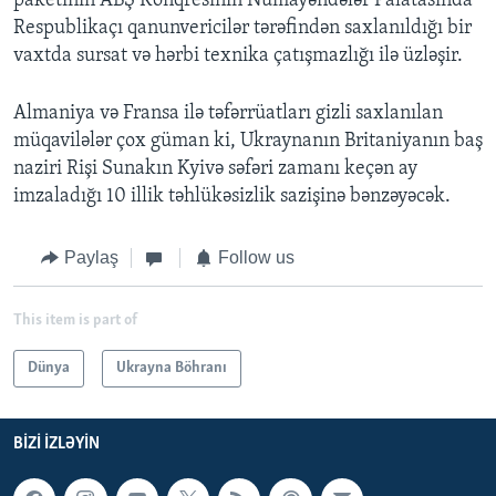
paketinin ABŞ Konqresinin Nümayəndələr Palatasında
Respublikaçı qanunvericilər tərəfindən saxlanıldığı bir
vaxtda sursat və hərbi texnika çatışmazlığı ilə üzləşir.
Almaniya və Fransa ilə təfərrüatları gizli saxlanılan
müqavilələr çox güman ki, Ukraynanın Britaniyanın baş
naziri Rişi Sunakın Kyivə səfəri zamanı keçən ay
imzaladığı 10 illik təhlükəsizlik sazişinə bənzəyəcək.
Paylaş
Follow us
This item is part of
Dünya
Ukrayna Böhranı
BIZI IZLƏYIN