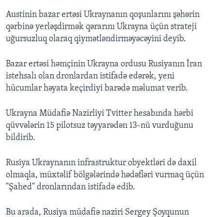
Austinin bazar ertəsi Ukraynanın qoşunlarını şəhərin
qərbinə yerləşdirmək qərarını Ukrayna üçün strateji
uğursuzluq olaraq qiymətləndirməyəcəyini deyib.
Bazar ertəsi həmçinin Ukrayna ordusu Rusiyanın İran
istehsalı olan dronlardan istifadə edərək, yeni
hücumlar həyata keçirdiyi barədə məlumat verib.
Ukrayna Müdafiə Nazirliyi Tvitter hesabında hərbi
qüvvələrin 15 pilotsuz təyyarədən 13-nü vurduğunu
bildirib.
Rusiya Ukraynanın infrastruktur obyektləri də daxil
olmaqla, müxtəlif bölgələrində hədəfləri vurmaq üçün
"Şahed" dronlarından istifadə edib.
Bu arada, Rusiya müdafiə naziri Sergey Şoyqunun