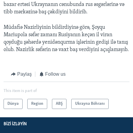
bazar ertəsi Ukraynanın cənubunda rus əsgərlərinə və
tibb mərkəzinə baş çəkdiyini bildirib.
Müdafiə Nazirliyinin bildirdiyinə görə, Şoyqu
Mariupola səfər zamanı Rusiyanın keçən il viran
qoyduğu şəhərdə yenidənqurma işlərinin gedişi ilə tanış
olub. Nazirlik səfərin nə vaxt baş verdiyini açıqlamayıb.
Paylaş
Follow us
This item is part of
Dünya
Region
ABŞ
Ukrayna Böhranı
BIZI IZLƏYIN