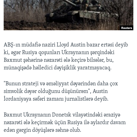
BIZI IZLƏYIN
Dillər
ABŞ-ın müdafiə naziri Lloyd Austin bazar ertəsi deyib
ki, əgər Rusiya qoşunları Ukraynanın şərqindəki
Baxmut şəhərinə nəzarəti ələ keçirə bilsələr, bu,
münaqişədə həlledici dəyişiklik yaratmayacaq.
"Bunun strateji və əməliyyat dəyərindən daha çox
simvolik dəyər olduğunu düşünürəm", Austin
İordaniyaya səfəri zamanı jurnalistlərə deyib.
Baxmut Ukraynanın Donetsk vilayətindəki əraziyə
nəzarəti ələ keçirmək üçün Rusiya ilə aylardır davam
edən gərgin döyüşlərə səhnə olub.