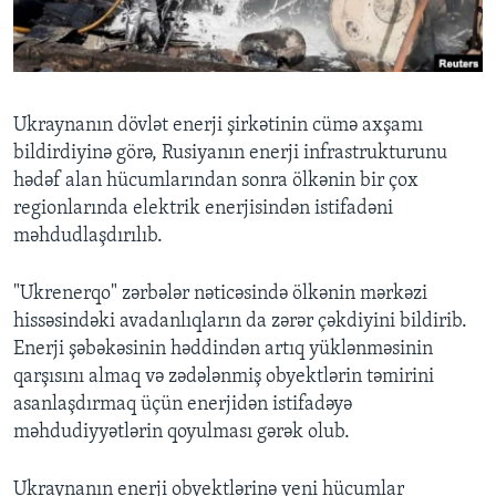
BIZI IZLƏYIN
Ukraynanın dövlət enerji şirkətinin cümə axşamı
bildirdiyinə görə, Rusiyanın enerji infrastrukturunu
Dillər
hədəf alan hücumlarından sonra ölkənin bir çox
regionlarında elektrik enerjisindən istifadəni
məhdudlaşdırılıb.
"Ukrenerqo" zərbələr nəticəsində ölkənin mərkəzi
hissəsindəki avadanlıqların da zərər çəkdiyini bildirib.
Enerji şəbəkəsinin həddindən artıq yüklənməsinin
qarşısını almaq və zədələnmiş obyektlərin təmirini
asanlaşdırmaq üçün enerjidən istifadəyə
məhdudiyyətlərin qoyulması gərək olub.
Ukraynanın enerji obyektlərinə yeni hücumlar