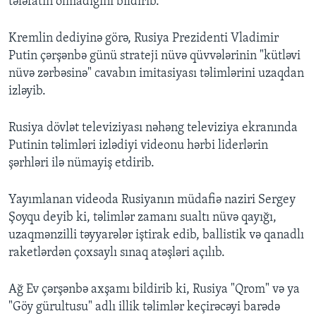
tələfatın olmadığını bildirib.
Kremlin dediyinə görə, Rusiya Prezidenti Vladimir
Putin çərşənbə günü strateji nüvə qüvvələrinin "kütləvi
nüvə zərbəsinə" cavabın imitasiyası təlimlərini uzaqdan
izləyib.
Rusiya dövlət televiziyası nəhəng televiziya ekranında
Putinin təlimləri izlədiyi videonu hərbi liderlərin
şərhləri ilə nümayiş etdirib.
Yayımlanan videoda Rusiyanın müdafiə naziri Sergey
Şoyqu deyib ki, təlimlər zamanı sualtı nüvə qayığı,
uzaqmənzilli təyyarələr iştirak edib, ballistik və qanadlı
raketlərdən çoxsaylı sınaq atəşləri açılıb.
Ağ Ev çərşənbə axşamı bildirib ki, Rusiya "Qrom" və ya
"Göy gürultusu" adlı illik təlimlər keçirəcəyi barədə