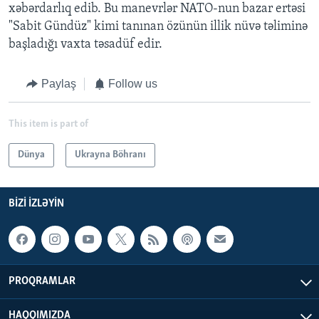
xəbərdarlıq edib. Bu manevrlər NATO-nun bazar ertəsi
"Sabit Gündüz" kimi tanınan özünün illik nüvə təliminə
başladığı vaxta təsadüf edir.
Paylaş
Follow us
This item is part of
Dünya
Ukrayna Böhranı
BIZI IZLƏYIN
PROQRAMLAR
HAQQIMIZDA