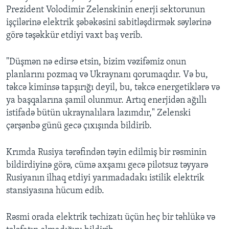
Prezident Volodimir Zelenskinin enerji sektorunun
işçilərinə elektrik şəbəkəsini sabitləşdirmək səylərinə
görə təşəkkür etdiyi vaxt baş verib.
"Düşmən nə edirsə etsin, bizim vəzifəmiz onun
planlarını pozmaq və Ukraynanı qorumaqdır. Və bu,
təkcə kiminsə tapşırığı deyil, bu, təkcə energetiklərə və
ya başqalarına şamil olunmur. Artıq enerjidən ağıllı
istifadə bütün ukraynalılara lazımdır," Zelenski
çərşənbə günü gecə çıxışında bildirib.
Krımda Rusiya tərəfindən təyin edilmiş bir rəsminin
bildirdiyinə görə, cümə axşamı gecə pilotsuz təyyarə
Rusiyanın ilhaq etdiyi yarımadadakı istilik elektrik
stansiyasına hücum edib.
Rəsmi orada elektrik təchizatı üçün heç bir təhlükə və