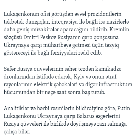
Lukaşenkonun ofisi görüşdən əvvəl prezidentlərin
təkbətək danışıqlar, inteqrasiya ilə bağlı isə nazirlərlə
daha geniş müzakirələr aparacağını bildirib. Kremlin
sözçüsü Dmitri Peskov Rusiyanın qərb qonşusuna
Ukraynaya qarşı müharibəyə getməsi üçün təzyiq
göstərəcəyi ilə bağlı fərziyyələri rədd edib.
Səfər Rusiya qüvvələrinin səhər tezdən kamikadze
dronlarından istifadə edərək, Kyiv və onun ətraf
rayonlarının elektrik şəbəkələri və digər infrastruktura
hücumundan bir neçə saat sonra baş tutub.
Analitiklər və hərbi rəsmilərin bildirdiyinə görə, Putin
Lukaşenkonu Ukraynaya qarşı Belarus əsgərlərini
Rusiya qüvvələri ilə birlikdə döyüşməyə razı salmağa
çalışa bilər.