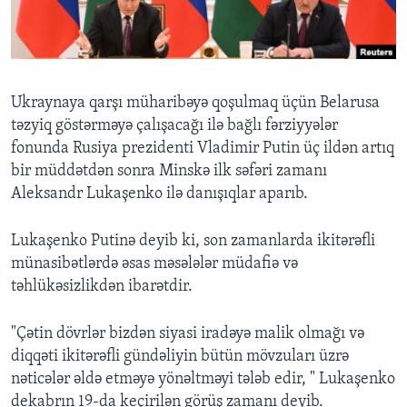
BIZI IZLƏYIN
Ukraynaya qarşı müharibəyə qoşulmaq üçün Belarusa
təzyiq göstərməyə çalışacağı ilə bağlı fərziyyələr
Dillər
fonunda Rusiya prezidenti Vladimir Putin üç ildən artıq
bir müddətdən sonra Minskə ilk səfəri zamanı
Aleksandr Lukaşenko ilə danışıqlar aparıb.
Lukaşenko Putinə deyib ki, son zamanlarda ikitərəfli
münasibətlərdə əsas məsələlər müdafiə və
təhlükəsizlikdən ibarətdir.
"Çətin dövrlər bizdən siyasi iradəyə malik olmağı və
diqqəti ikitərəfli gündəliyin bütün mövzuları üzrə
nəticələr əldə etməyə yönəltməyi tələb edir, " Lukaşenko
dekabrın 19-da keçirilən görüş zamanı deyib.