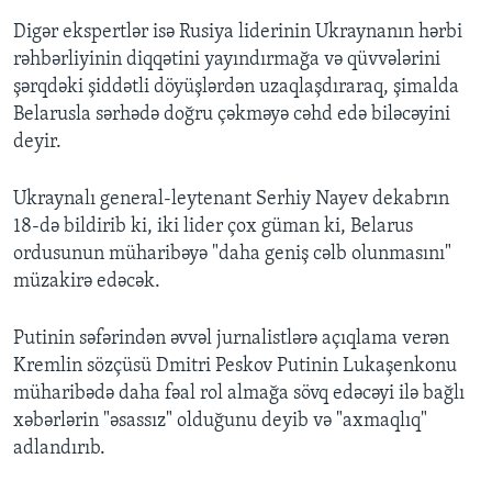
Digər ekspertlər isə Rusiya liderinin Ukraynanın hərbi
rəhbərliyinin diqqətini yayındırmağa və qüvvələrini
şərqdəki şiddətli döyüşlərdən uzaqlaşdıraraq, şimalda
Belarusla sərhədə doğru çəkməyə cəhd edə biləcəyini
deyir.
Ukraynalı general-leytenant Serhiy Nayev dekabrın
18-də bildirib ki, iki lider çox güman ki, Belarus
ordusunun müharibəyə "daha geniş cəlb olunmasını"
müzakirə edəcək.
Putinin səfərindən əvvəl jurnalistlərə açıqlama verən
Kremlin sözçüsü Dmitri Peskov Putinin Lukaşenkonu
müharibədə daha fəal rol almağa sövq edəcəyi ilə bağlı
xəbərlərin "əsassız" olduğunu deyib və "axmaqlıq"
adlandırıb.