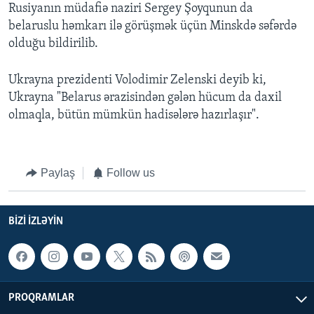
Rusiyanın müdafiə naziri Sergey Şoyqunun da
belaruslu həmkarı ilə görüşmək üçün Minskdə səfərdə
olduğu bildirilib.
Ukrayna prezidenti Volodimir Zelenski deyib ki,
Ukrayna "Belarus ərazisindən gələn hücum da daxil
olmaqla, bütün mümkün hadisələrə hazırlaşır".
Paylaş
Follow us
BIZI IZLƏYIN
PROQRAMLAR