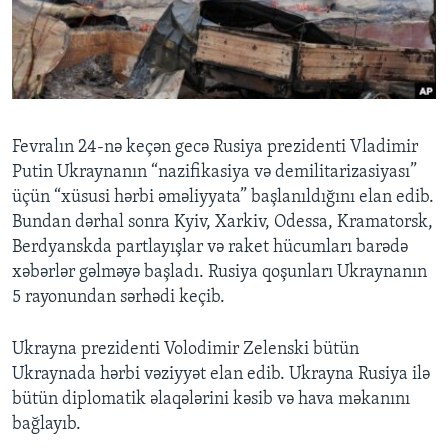
BIZI IZLƏYIN
Dillər
Fevralın 24-nə keçən gecə Rusiya prezidenti Vladimir
Putin Ukraynanın “nazifikasiya və demilitarizasiyası”
üçün “xüsusi hərbi əməliyyata” başlanıldığını elan edib.
Bundan dərhal sonra Kyiv, Xarkiv, Odessa, Kramatorsk,
Berdyanskda partlayışlar və raket hücumları barədə
xəbərlər gəlməyə başladı. Rusiya qoşunları Ukraynanın
5 rayonundan sərhədi keçib.
Ukrayna prezidenti Volodimir Zelenski bütün
Ukraynada hərbi vəziyyət elan edib. Ukrayna Rusiya ilə
bütün diplomatik əlaqələrini kəsib və hava məkanını
bağlayıb.