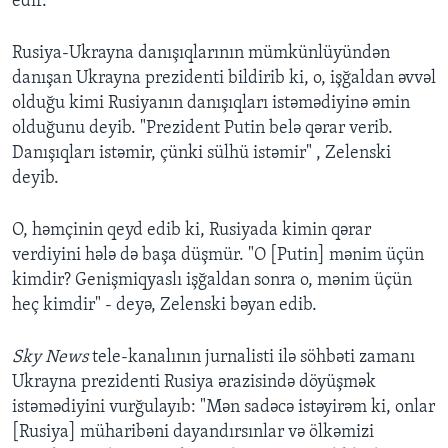
edir."
Rusiya-Ukrayna danışıqlarının mümkünlüyündən
danışan Ukrayna prezidenti bildirib ki, o, işğaldan əvvəl
olduğu kimi Rusiyanın danışıqları istəmədiyinə əmin
olduğunu deyib. "Prezident Putin belə qərar verib.
Danışıqları istəmir, çünki sülhü istəmir" , Zelenski
deyib.
O, həmçinin qeyd edib ki, Rusiyada kimin qərar
verdiyini hələ də başa düşmür. "O [Putin] mənim üçün
kimdir? Genişmiqyaslı işğaldan sonra o, mənim üçün
heç kimdir" - deyə, Zelenski bəyan edib.
Sky News
tele-kanalının jurnalisti ilə söhbəti zamanı
Ukrayna prezidenti Rusiya ərazisində döyüşmək
istəmədiyini vurğulayıb: "Mən sadəcə istəyirəm ki, onlar
[Rusiya] müharibəni dayandırsınlar və ölkəmizi