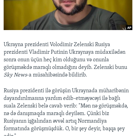
BIZI IZLƏYIN
Dillər
Ukrayna prezidenti Volodimir Zelenski Rusiya
prezidenti Vladimir Putinin Ukraynaya müdaxilədən
sonra onun üçün heç kim olduğunu və onunla
görüşməkdə maraqlı olmadığını deyib. Zelenski bunu
Sky News
-a müsahibəsində bildirib.
Rusiya prezidenti ilə görüşün Ukraynada müharibənin
dayandırılmasına yardım edib-etməyəcəyi ilə bağlı
suala Zelenski belə cavab verib: "Mən nə görüşməkdə,
nə də danışmaqda maraqlı deyiləm. Çünki biz
Rusiyanın işğalından əvvəl artıq Normandiya
formatında görüşmüşdük. O, bir şey deyir, başqa şey