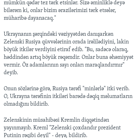
mümkün qədər tez tərk etsinlər. Sizə əminliklə deyə
bilərəm ki, onlar bizim ərazilərimizi tərk etsələr,
müharibə dayanacaq."
Ukraynanın şərqindəki vəziyyətdən danışarkən
Zelenski Rusiya qüvvələrinin orada irəlilədiyini, lakin
böyük itkilər verdiyini etiraf edib. "Bu, sadəcə olaraq,
həddindən artıq böyük rəqəmdir. Onlar buna əhəmiyyət
vermir. Öz adamlarının sayı onları maraqlandırmır"
deyib.
Onun sözlərinə görə, Rusiya tərəfi "minlərlə" itki verib.
O, Ukrayna tərəfinin itkiləri barədə dəqiq məlumatların
olmadığını bildirib.
Zelenskinin müsahibəsi Kremlin diqqətindən
yayınmayıb. Kreml "Zelenski çoxdandır prezident
Putinin rəqibi deyil" - deyə, bildirib.