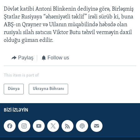
Dövlət katibi Antoni Blinkenin dediyinə görə, Birləşmiş
Ştatlar Rusiyaya “əhəmiyətli təklif” irəli sürüb ki, buna
ABŞ-ın Qrayner və Uilanın müqabilində həbsdə olan
rusiyalı silah satıcısı Viktor Butu təhvil verməyin daxil
olduğu güman edilir.
Paylaş
Follow us
This item is part of
Dünya
Ukrayna Böhranı
BIZI IZLƏYIN