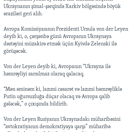
Ukraynanın şimal-şərqində Xarkiv bölgəsində böyük
əraziləri geri alıb.
Avropa Komissiyasının Prezidenti Ursula von der Leyen
deyib ki, o, çərşənbə günü Avropanın Ukraynaya
dəstəyini müzakirə etmək üçün Kyivdə Zelenski ilə
görüşəcək.
Von der Leyen deyib ki, Avropanın “Ukrayna ilə
həmrəyliyi sarsılmaz olaraq qalacaq.
“Mən əminəm ki, lazımi cəsarət və lazımi həmrəyliklə
Putin uğursuzluğa düçar olacaq və Avropa qalib
gələcək,” o çıxışında bildirib.
Von der Leyen Rusiyanın Ukraynadakı müharibəsini
“avtokratiyanın demokratiyaya qarşı” müharibə