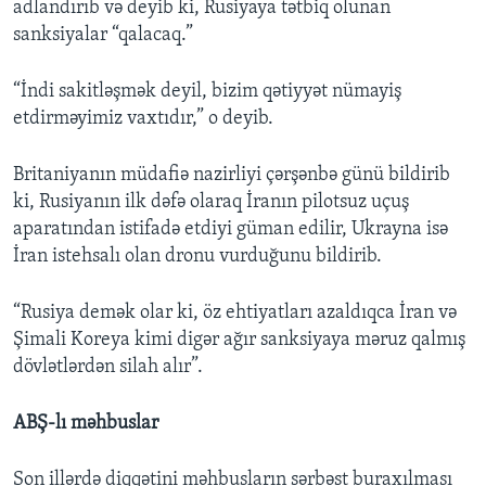
adlandırıb və deyib ki, Rusiyaya tətbiq olunan
sanksiyalar “qalacaq.”
“İndi sakitləşmək deyil, bizim qətiyyət nümayiş
etdirməyimiz vaxtıdır,” o deyib.
Britaniyanın müdafiə nazirliyi çərşənbə günü bildirib
ki, Rusiyanın ilk dəfə olaraq İranın pilotsuz uçuş
aparatından istifadə etdiyi güman edilir, Ukrayna isə
İran istehsalı olan dronu vurduğunu bildirib.
“Rusiya demək olar ki, öz ehtiyatları azaldıqca İran və
Şimali Koreya kimi digər ağır sanksiyaya məruz qalmış
dövlətlərdən silah alır”.
ABŞ-lı məhbuslar
Son illərdə diqqətini məhbusların sərbəst buraxılması