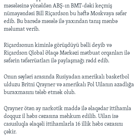
məsələsinə yönəldən ABŞ-ın BMT-dəki keçmiş
nümayəndəsi Bill Riçardson bu həftə Moskvaya səfər
edib. Bu barədə məsələ ilə yaxından tanış mənbə
məlumat verib.
Riçardsonun kiminlə görüşdüyü bəlli deyib və
Riçardson Qlobal Əlaqə Mərkəzi mətbuat orqanları ilə
səfərin təfərrüatları ilə paylaşmağı rədd edib.
Onun səyləri arasında Rusiyadan amerikalı basketbol
ulduzu Britni Qrayner və amerikalı Pol Uilanın azadlığa
buraxmasını tələb etmək olub.
Qrayner ötən ay narkotik maddə ilə əlaqədar ittihamla
doqquz il həbs cəzasına məhkum edilib. Uilan isə
casusluqla əlaqəli ittihamlarla 16 illik həbs cəzasını
çəkir.