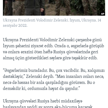
BIZI IZLƏYIN
Ukrayna Prezidenti Volodimir Zelenski. İzyum, Ukrayna. 14
sentyabr 2022.
Dillər
Ukrayna Prezidenti Volodimir Zelenski çərşənbə günü
İzyum şəhərini ziyarət edib. Orada o, əsgərlərlə görüşüb
və onlara ərazini ötən həftə Rusiya qüvvələrində geri
almaq üçün göstərdikləri səylərə görə təşəkkür edib.
“Əsgərlərimiz buradadır. Bu, çox vacibdir. Bu, xalqımızı
dəstəkləyir,” Zelenski deyib. “Mən insanları onları necə,
necə də həssas bir anla qarşıladığını görürəm. Bu o
deməkdir ki, ordumuzla həyat da qayıdır.”
Ukrayna qüvvələri Rusiya hərbi müdaxiləyə
başlayandan yeddi ay sonra əks-hücuma keçərək