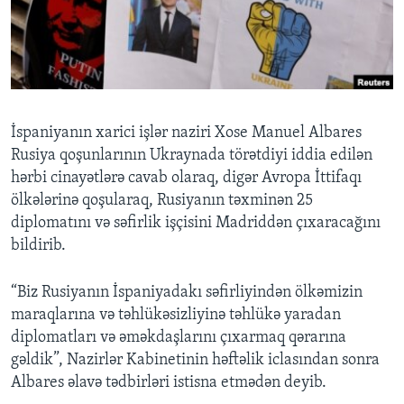
BIZI IZLƏYIN
Dillər
İspaniyanın xarici işlər naziri Xose Manuel Albares
Rusiya qoşunlarının Ukraynada törətdiyi iddia edilən
hərbi cinayətlərə cavab olaraq, digər Avropa İttifaqı
ölkələrinə qoşularaq, Rusiyanın təxminən 25
diplomatını və səfirlik işçisini Madriddən çıxaracağını
bildirib.
“Biz Rusiyanın İspaniyadakı səfirliyindən ölkəmizin
maraqlarına və təhlükəsizliyinə təhlükə yaradan
diplomatları və əməkdaşlarını çıxarmaq qərarına
gəldik”, Nazirlər Kabinetinin həftəlik iclasından sonra
Albares əlavə tədbirləri istisna etmədən deyib.