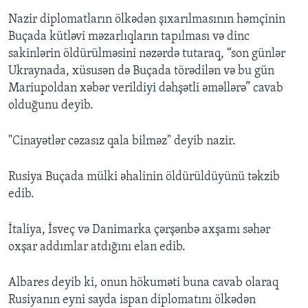
Nazir diplomatların ölkədən şıxarılmasının həmçinin
Buçada kütləvi məzarlıqların tapılması və dinc
sakinlərin öldürülməsini nəzərdə tutaraq, “son günlər
Ukraynada, xüsusən də Buçada törədilən və bu gün
Mariupoldan xəbər verildiyi dəhşətli əməllərə” cavab
olduğunu deyib.
"Cinayətlər cəzasız qala bilməz" deyib nazir.
Rusiya Buçada mülki əhalinin öldürüldüyünü təkzib
edib.
İtaliya, İsveç və Danimarka çərşənbə axşamı səhər
oxşar addımlar atdığını elan edib.
Albares deyib ki, onun hökuməti buna cavab olaraq
Rusiyanın eyni sayda ispan diplomatını ölkədən