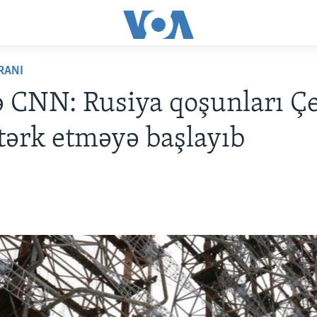
RANI
 CNN: Rusiya qoşunları Ç
tərk etməyə başlayıb