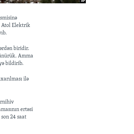
əsmisinə
 Atol Elektrik
yıb.
ərdən biridir.
düşünürük. Amma
ə bildirib.
xarılması ilə
rnihiv
amasının ertəsi
 son 24 saat