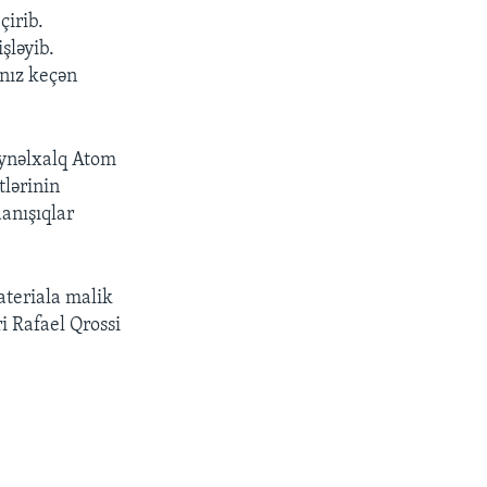
çirib.
şləyib.
nız keçən
eynəlxalq Atom
tlərinin
anışıqlar
ateriala malik
i Rafael Qrossi