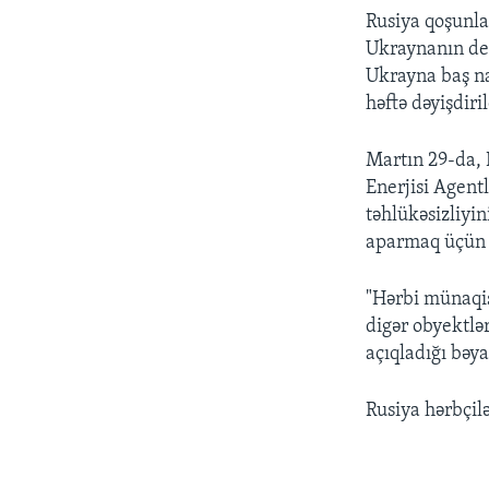
Rusiya qoşunlar
Ukraynanın ded
Ukrayna baş na
həftə dəyişdiril
Martın 29-da, 
Enerjisi Agent
təhlükəsizliyi
aparmaq üçün 
"Hərbi münaqiş
digər obyektlə
açıqladığı bəya
Rusiya hərbçilə