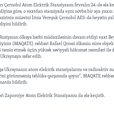
ı Çernobıl Atom Elektrik Stansiyasını fevralın 24-də ələ ke
iyinə görə, o vaxtdan stansiyada eyni növbə bir aya yaxın i
zirinin müavini İrina Vereşuk Çernobıl AES-də heyətin yal
diyini bildirib.
Rusiyanın ölkəyə hərbi müdaxiləsinin davam etdiyi vaxt B
liyinin (MAQATE) rəhbəri Rafael Qrossi ölkənin nüvə obyek
ni təmin etmək üçün yüksək səviyyəli hökumət rəsmiləri ilə d
Ukraynaya səfər edib.
ə Ukraynanın atom elektrik stansiyalarını və radioaktiv m
rini görünməmiş təhlükə qarşısında qoyur", MAQATE rəhbər
natda bildirib.
ri Zaporojye Atom Elektrik Stansiyasını da ələ keçirib.