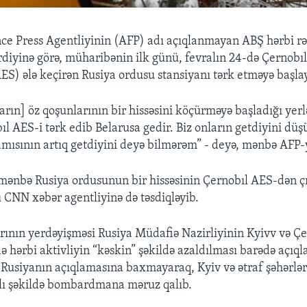
ce Press Agentliyinin (AFP) adı açıqlanmayan ABŞ hərbi r
rdiyinə görə, müharibənin ilk günü, fevralın 24-də Çernobıl
AES) ələ keçirən Rusiya ordusu stansiyanı tərk etməyə başla
arın] öz qoşunlarının bir hissəsini köçürməyə başladığı yerl
ıl AES-i tərk edib Belarusa gedir. Biz onların getdiyini 
mısının artıq getdiyini deyə bilmərəm” - deyə, mənbə AFP-y
ənbə Rusiya ordusunun bir hissəsinin Çernobıl AES-dən çı
 CNN xəbər agentliyinə də təsdiqləyib.
rının yerdəyişməsi Rusiya Müdafiə Nazirliyinin Kyivv və Çe
ə hərbi aktivliyin “kəskin” şəkildə azaldılması barədə açıql
 Rusiyanın açıqlamasına baxmayaraq, Kyiv və ətraf şəhərlər
lı şəkildə bombardmana məruz qalıb.