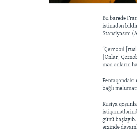
Bu barədə Fran
istinadən bildi
Stansiyasını (
”Çernobıl [rusl
[Onlar] Çernob
mən onların ha
Pentaqondakı m
bağlı məlumatı
Rusiya qoşunla
istiqamətlərind
günü başlayıb.
ərzində davam