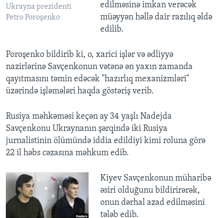
edilməsinə imkan verəcək
Ukrayna prezidenti
müəyyən həllə dair razılıq əldə
Petro Poroşenko
edilib.
Poroşenko bildirib ki, o, xarici işlər və ədliyyə
nazirlərinə Savçenkonun vətənə ən yaxın zamanda
qayıtmasını təmin edəcək "hazırlıq mexanizmləri"
üzərində işləmələri haqda göstəriş verib.
Rusiya məhkəməsi keçən ay 34 yaşlı Nadejda
Savçenkonu Ukraynanın şərqində iki Rusiya
jurnalistinin ölümündə iddia edildiyi kimi roluna görə
22 il həbs cəzasına məhkum edib.
Kiyev Savçenkonun müharibə
əsiri olduğunu bildirirərək,
onun dərhal azad edilməsini
tələb edib.