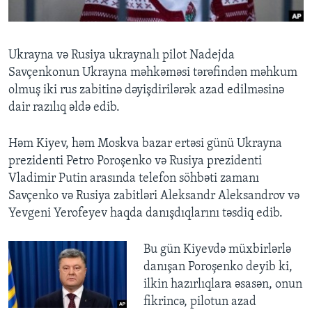
BIZI IZLƏYIN
Ukrayna və Rusiya ukraynalı pilot Nadejda
Savçenkonun Ukrayna məhkəməsi tərəfindən məhkum
olmuş iki rus zabitinə dəyişdirilərək azad edilməsinə
Dillər
dair razılıq əldə edib.
Həm Kiyev, həm Moskva bazar ertəsi günü Ukrayna
prezidenti Petro Poroşenko və Rusiya prezidenti
Vladimir Putin arasında telefon söhbəti zamanı
Savçenko və Rusiya zabitləri Aleksandr Aleksandrov və
Yevgeni Yerofeyev haqda danışdıqlarını təsdiq edib.
Bu gün Kiyevdə müxbirlərlə
danışan Poroşenko deyib ki,
ilkin hazırlıqlara əsasən, onun
fikrincə, pilotun azad