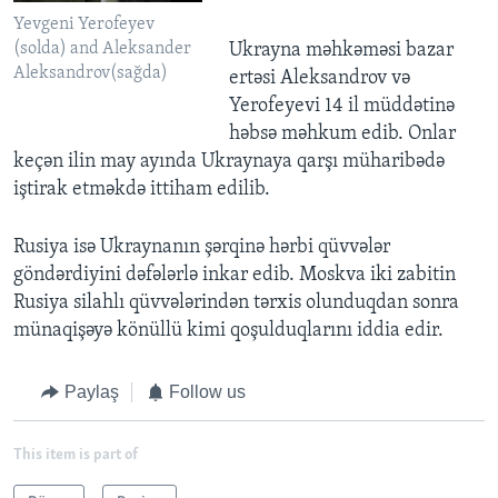
Yevgeni Yerofeyev
(solda) and Aleksander
Ukrayna məhkəməsi bazar
Aleksandrov(sağda)
ertəsi Aleksandrov və
Yerofeyevi 14 il müddətinə
həbsə məhkum edib. Onlar
keçən ilin may ayında Ukraynaya qarşı müharibədə
iştirak etməkdə ittiham edilib.
Rusiya isə Ukraynanın şərqinə hərbi qüvvələr
göndərdiyini dəfələrlə inkar edib. Moskva iki zabitin
Rusiya silahlı qüvvələrindən tərxis olunduqdan sonra
münaqişəyə könüllü kimi qoşulduqlarını iddia edir.
Paylaş
Follow us
This item is part of