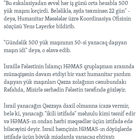
"Bu eskalasiyadan əvvəl hər iş günü orta hesabla 500
yük maşını keçirdi. Beləliklə, ayda təxminən 22 gün" -
deyə, Humanitar Məsələlər üzrə Koordinasiya Ofisinin
sözçüsü Yens Layerke bildirib.
"Gündəlik 500 yük maşınının 50-si yanacaq daşıyan
maşın idi" deyə, o əlavə edib.
İsraillə Fələstinin İslamçı HƏMAS qruplaşması arasında
münaqişənin davam etdiyi bir vaxt humanitar yardım
daşıyan yük maşınları Qəzza zolağının cənubundakı
Rəfahda, Misirlə sərhədin Fələstin tərəfində gözləyir.
İsrail yanacağın Qəzzaya daxil olmasına icazə vermir,
belə ki, yanacağı "ikili istifadə" məhsulu kimi təsnif edir
və HƏMAS-ın ondan hərbi məqsədlər üçün istifadə edə
biləcəyini deyir. İsrail həmçinin HƏMAS-ın döyüşlərdə
istifadə üçün böyük miqdarda yanacaq ehtiyatı