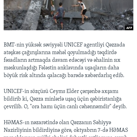
BIZI IZLƏYIN
Dillər
BMT-nin yüksək səviyyəli UNICEF agentliyi Qəzzada
atəşkəs çağırışlarına məhəl qoyulmadığı təqdirdə
fəsadların artmaqda davam edəcəyi və əhalinin sıx
məskunlaşdığı Fələstin anklavında uşaqların daha
böyük risk altında qalacağı barədə xəbərdarlıq edib.
UNICEF-in sözçüsü Ceyms Elder çərşənbə axşamı
bildirib ki, Qəzza minlərlə uşaq üçün qəbiristanlığa
çevrilib. O, "ora hamı üçün canlı cəhənnəmdir" deyib.
HƏMAS-ın nəzarətində olan Qəzzanın Səhiyyə
Nazirliyinin bildirdiyinə görə, oktyabrın 7-də HƏMAS