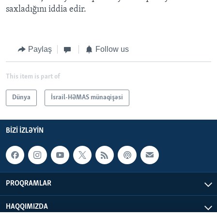
saxladığını iddia edir.
Paylaş
Follow us
This item is part of
Dünya
İsrail-HƏMAS münaqişəsi
BIZI IZLƏYIN
PROQRAMLAR
HAQQIMIZDA