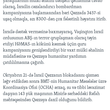
yaraqlılarının mülki əhalini dəhşətli qətliamına cavab
olaraq, İsrailin cəzalandırıcı bombardman
kampaniyasına başlamasından bəri Qəzzada 3457-si
uşaq olmaqla, azı 8300-dən çox fələstinli həyatını itirib.
İsrailə dəstək verməsinə baxmayaraq, Vaşinqton İsrail
ordusunun ABŞ-ın terror qruplaşması olaraq təyin
etdiyi HƏMAS-ın kökünü kəsmək üçün quru
kampaniyasını genişləndirdiyi bir vaxt mülki əhalinin
müdafiəsinə və Qəzzaya humanitar yardımın
çatdılılmasına çağırıb.
Oktyabrın 21-də İsrail Qəzzanın blokadasını qismən
ləğv etdikdən sonra BMT-nin Humanitar Məsələlər üzrə
Koordinasiya Ofisi (OCHA) ərzaq, su və tibbi ləvazimat
daşıyan 143 yük maşınının Misirlə sərhəddəki Rəfah
məhtəqəsindən Qəzzaya daxil olduğunu bildirib.