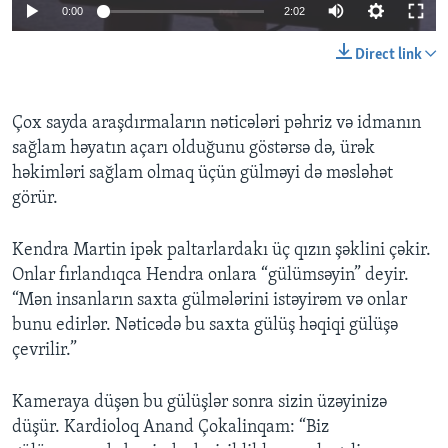
0:00
2:02
BIZI IZLƏYIN
Direct link
Çox sayda araşdırmaların nəticələri pəhriz və idmanın
Dillər
sağlam həyatın açarı olduğunu göstərsə də, ürək
həkimləri sağlam olmaq üçün gülməyi də məsləhət
görür.
Kendra Martin ipək paltarlardakı üç qızın şəklini çəkir.
Onlar fırlandıqca Hendra onlara “gülümsəyin” deyir.
“Mən insanların saxta gülmələrini istəyirəm və onlar
bunu edirlər. Nəticədə bu saxta gülüş həqiqi gülüşə
çevrilir.”
Kameraya düşən bu gülüşlər sonra sizin üzəyinizə
düşür. Kardioloq Anand Çokalinqam: “Biz