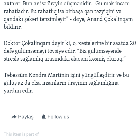
axtarır. Bunlar isə ürəyin düşmənidir. “Gülmək insanı
rahatladır. Bu rahatlıq isə birbaşa qan təzyiqini və
qandakı şəkəri tənzimləyir” - deyə, Anand Çokalinqam
bildirir.
Doktor Çokalinqam deyir ki, o, xəstələrinə bir saatda 20
dəfə gülümsəməyi tövsiyə edir. “Biz gülümsəyəndə
streslə sağlamlıq arasındakı əlaqəni kəsmiş oluruq.”
Təbəssüm Kendra Martinin işini yüngülləşdirir və bu
gülüş az da olsa insanların ürəyinin sağlamlığına
yardım edir.
Paylaş
Follow us
This item is part of