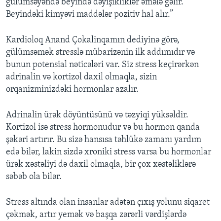
gülümsəyəndə beyində dəyişikliklər əmələ gəlir.
Beyindəki kimyəvi maddələr pozitiv hal alır.”
Kardioloq Anand Çokalinqamın dediyinə görə,
gülümsəmək stresslə mübarizənin ilk addımıdır və
bunun potensial nəticələri var. Siz stress keçirərkən
adrinalin və kortizol daxil olmaqla, sizin
orqanizminizdəki hormonlar azalır.
Adrinalin ürək döyüntüsünü və təzyiqi yüksəldir.
Kortizol isə stress hormonudur və bu hormon qanda
şəkəri artırır. Bu sizə hansısa təhlükə zamanı yardım
edə bilər, lakin sizdə xroniki stress varsa bu hormonlar
ürək xəstəliyi də daxil olmaqla, bir çox xəstəliklərə
səbəb ola bilər.
Stress altında olan insanlar adətən çıxış yolunu siqaret
çəkmək, artır yemək və başqa zərərli vərdişlərdə