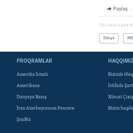
Paylaş
This item is part of
Dünya
AB
PROQRAMLAR
HAQQIMI
Amerika İcmalı
Bizimlə Əla
LEARNING ENGLISH
Amerikana
İstifadə Şərt
BIZI IZLƏYIN
Dunyaya Baxış
Xüsusi Çıxı
İran Azərbaycanına Pəncərə
Bizim haqda
ŞouBiz
Dillər