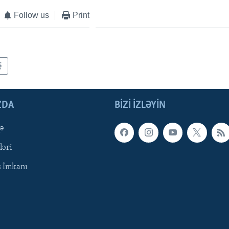
Follow us
Print
Ş
ZDA
BIZI IZLƏYIN
qə
ləri
ş İmkanı