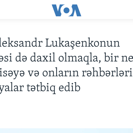
leksandr Lukaşenkonun
əsi də daxil olmaqla, bir n
səyə və onların rəhbərlər
yalar tətbiq edib