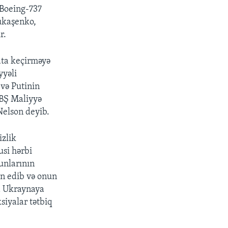
Boeing-737
Lukaşenko,
r.
ata keçirməyə
yyəli
və Putinin
ABŞ Maliyyə
Nelson deyib.
izlik
si hərbi
şunlarının
in edib və onun
ya Ukraynaya
siyalar tətbiq