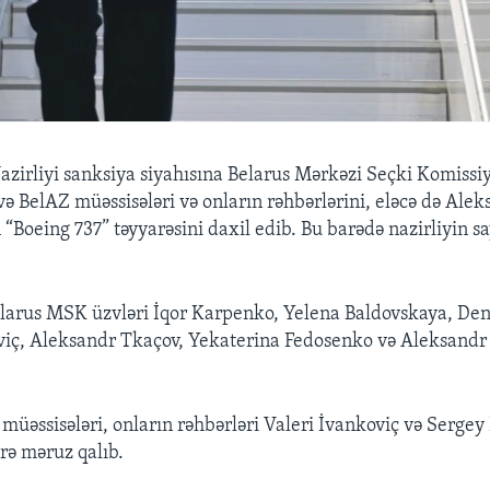
zirliyi sanksiya siyahısına Belarus Mərkəzi Seçki Komissi
 BelAZ müəssisələri və onların rəhbərlərini, eləcə də Alek
Boeing 737” təyyarəsini daxil edib. Bu barədə nazirliyin s
larus MSK üzvləri İqor Karpenko, Yelena Baldovskaya, Den
iç, Aleksandr Tkaçov, Yekaterina Fedosenko və Aleksandr 
üəssisələri, onların rəhbərləri Valeri İvankoviç və Sergey 
rə məruz qalıb.