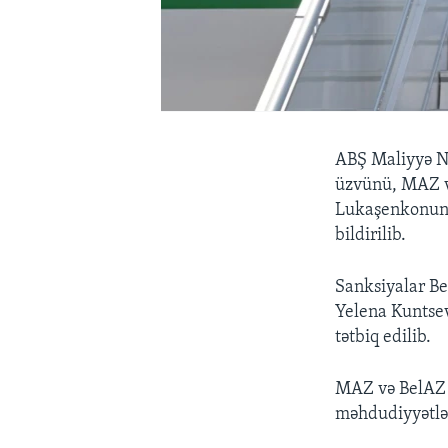
ABŞ Maliyyə Na
üzvünü, MAZ və
Lukaşenkonun “
bildirilib.
Sanksiyalar Be
Yelena Kuntsev
tətbiq edilib.
MAZ və BelAZ m
məhdudiyyətlə