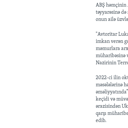
ABŞ həmçinin 
təyyarəsinə də 
onun ailə üzvlə
"Avtoritar Luk
imkan verən gə
məmurlara arx
müharibəsinə v
Nazirinin Terr
2022-ci ilin o
məsələlərinə h
əməliyyatında” 
keçidi və müvə
ərazisindən Uk
qarşı müharibəd
edib.