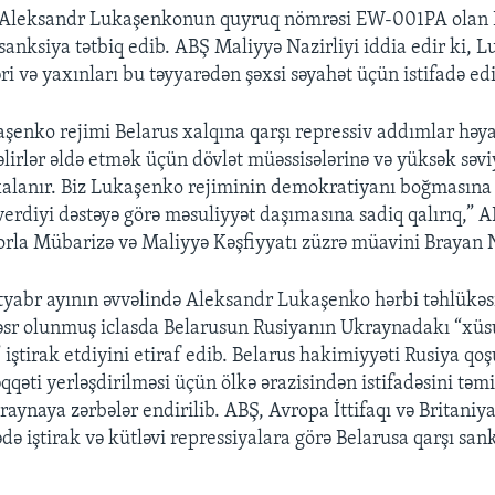
Aleksandr Lukaşenkonun quyruq nömrəsi EW-001PA olan 
sanksiya tətbiq edib. ABŞ Maliyyə Nazirliyi iddia edir ki, 
ri və yaxınları bu təyyarədən şəxsi səyahət üçün istifadə edi
aşenko rejimi Belarus xalqına qarşı repressiv addımlar həy
lirlər əldə etmək üçün dövlət müəssisələrinə və yüksək səvi
alanır. Biz Lukaşenko rejiminin demokratiyanı boğmasına 
erdiyi dəstəyə görə məsuliyyət daşımasına sadiq qalırıq,” 
orla Mübarizə və Maliyyə Kəşfiyyatı züzrə müavini Brayan 
ktyabr ayının əvvəlində Aleksandr Lukaşenko hərbi təhlükəs
əsr olunmuş iclasda Belarusun Rusiyanın Ukraynadakı “xüsu
iştirak etdiyini etiraf edib. Belarus hakimiyyəti Rusiya qo
qqəti yerləşdirilməsi üçün ölkə ərazisindən istifadəsini təm
raynaya zərbələr endirilib. ABŞ, Avropa İttifaqı və Britani
ə iştirak və kütləvi repressiyalara görə Belarusa qarşı sank