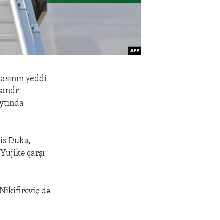
yasının yeddi
sandr
aytında
is Duka,
Yujikə qarşı
Nikifiroviç də