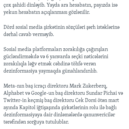
çox şahidi dinləyib. Yayda ara hesabatın, payızda isə
yekun hesabatın açıqlanması gözlənilir.
Dörd sosial media şirkətinin sözçüləri şərh istəklərinə
dərhal cavab verməyib.
Sosial media platformaları zorakılığa çağırışları
gücləndirməkdə və 6 yanvarda seçki nəticələrini
zorakılıqla ləğv etmək cəhdinə töhfə verən
dezinformasiya yaymaqda günahlandırılıb.
Meta-nın baş icraçı direktoru Mark Zukerberq,
Alphabet və Google-un baş direktoru Sundar Pichai və
Twitter-in keçmiş baş direktoru Cek Dorsi ötən mart
ayında Kapitol iğtişaşında şirkətlərinin rolu ilə bağlı
dezinformasiyaya dair dinləmələrdə qanunvericilər
tərəfindən sorğuya tutulublar.