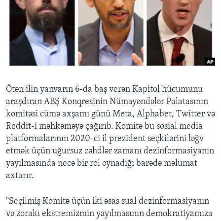
BIZI IZLƏYIN
Dillər
Ötən ilin yanvarın 6-da baş verən Kapitol hücumunu
araşdıran ABŞ Konqresinin Nümayəndələr Palatasının
komitəsi cümə axşamı günü Meta, Alphabet, Twitter və
Reddit-i məhkəməyə çağırıb. Komitə bu sosial media
platformalarının 2020-ci il prezident seçkilərini ləğv
etmək üçün uğursuz cəhdlər zamanı dezinformasiyanın
yayılmasında necə bir rol oynadığı barədə məlumat
axtarır.
"Seçilmiş Komitə üçün iki əsas sual dezinformasiyanın
və zorakı ekstremizmin yayılmasının demokratiyamıza