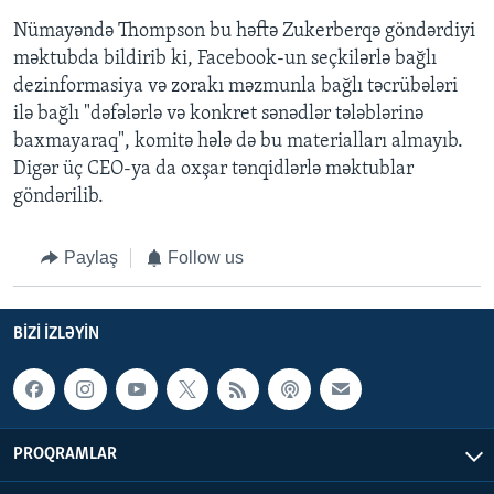
Nümayəndə Thompson bu həftə Zukerberqə göndərdiyi
məktubda bildirib ki, Facebook-un seçkilərlə bağlı
dezinformasiya və zorakı məzmunla bağlı təcrübələri
ilə bağlı "dəfələrlə və konkret sənədlər tələblərinə
baxmayaraq", komitə hələ də bu materialları almayıb.
Digər üç CEO-ya da oxşar tənqidlərlə məktublar
göndərilib.
Paylaş
Follow us
BIZI IZLƏYIN
PROQRAMLAR