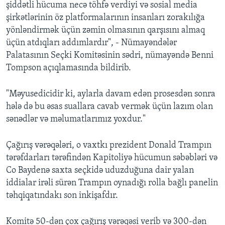
şiddətli hücuma necə töhfə verdiyi və sosial media
şirkətlərinin öz platformalarının insanları zorakılığa
yönləndirmək üçün zəmin olmasının qarşısını almaq
üçün atdıqları addımlardır", - Nümayəndələr
Palatasının Seçki Komitəsinin sədri, nümayəndə Benni
Tompson açıqlamasında bildirib.
"Məyusedicidir ki, aylarla davam edən prosesdən sonra
hələ də bu əsas suallara cavab vermək üçün lazım olan
sənədlər və məlumatlarımız yoxdur."
Çağırış vərəqələri, o vaxtkı prezident Donald Trampın
tərəfdarları tərəfindən Kapitoliyə hücumun səbəbləri və
Co Baydenə saxta seçkidə uduzduğuna dair yalan
iddialar irəli sürən Trampın oynadığı rolla bağlı panelin
təhqiqatındakı son inkişafdır.
Komitə 50-dən çox çağırış vərəqəsi verib və 300-dən