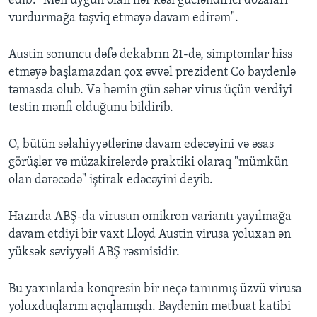
edib: "Mən uyğun olan hər kəsi gücləndirici dozaları
vurdurmağa təşviq etməyə davam edirəm".
Austin sonuncu dəfə dekabrın 21-də, simptomlar hiss
etməyə başlamazdan çox əvvəl prezident Co baydenlə
təmasda olub. Və həmin gün səhər virus üçün verdiyi
testin mənfi olduğunu bildirib.
O, bütün səlahiyyətlərinə davam edəcəyini və əsas
görüşlər və müzakirələrdə praktiki olaraq "mümkün
olan dərəcədə" iştirak edəcəyini deyib.
Hazırda ABŞ-da virusun omikron variantı yayılmağa
davam etdiyi bir vaxt Lloyd Austin virusa yoluxan ən
yüksək səviyyəli ABŞ rəsmisidir.
Bu yaxınlarda konqresin bir neçə tanınmış üzvü virusa
yoluxduqlarını açıqlamışdı. Baydenin mətbuat katibi