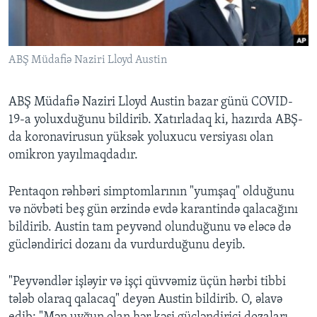
BIZI IZLƏYIN
ABŞ Müdafiə Naziri Lloyd Austin
ABŞ Müdafiə Naziri Lloyd Austin bazar günü COVID-
Dillər
19-a yoluxduğunu bildirib. Xatırladaq ki, hazırda ABŞ-
da koronavirusun yüksək yoluxucu versiyası olan
omikron yayılmaqdadır.
Pentaqon rəhbəri simptomlarının "yumşaq" olduğunu
və növbəti beş gün ərzində evdə karantində qalacağını
bildirib. Austin tam peyvənd olunduğunu və eləcə də
gücləndirici dozanı da vurdurduğunu deyib.
"Peyvəndlər işləyir və işçi qüvvəmiz üçün hərbi tibbi
tələb olaraq qalacaq" deyən Austin bildirib. O, əlavə