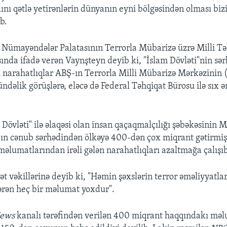
lını qətlə yetirənlərin dünyanın eyni bölgəsindən olması b
b.
Nümayəndələr Palatasının Terrorla Mübarizə üzrə Milli Təh
sında ifadə verən Vaynşteyn deyib ki, "İslam Dövləti"nin sər
lı narahatlıqlar ABŞ-ın Terrorla Milli Mübarizə Mərkəzinin
ündəlik görüşlərə, eləcə də Federal Təhqiqat Bürosu ilə sıx
 Dövləti" ilə əlaqəsi olan insan qaçaqmalçılığı şəbəkəsinin 
n cənub sərhədindən ölkəyə 400-dən çox miqrant gətirmiş 
məlumatlarından irəli gələn narahatlıqları azaltmağa çalışıb
t vəkillərinə deyib ki, "Həmin şəxslərin terror əməliyyatlar
ərən heç bir məlumat yoxdur".
ews
kanalı tərəfindən verilən 400 miqrant haqqındakı mə