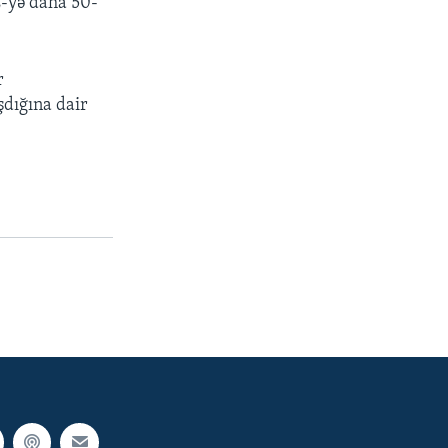
C
-yə daha 50-
r
şdığına dair