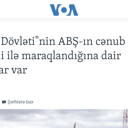
 Dövləti"nin ABŞ-ın cənub
i ilə maraqlandığına dair
ar var
Şərhlərə bax