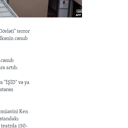
övləti" terror
ölkənin cənub
ə cənub
ra artıb.
a "İŞİD" və ya
östərən
n müavini Ken
ıstandakı
 teatrda 150-