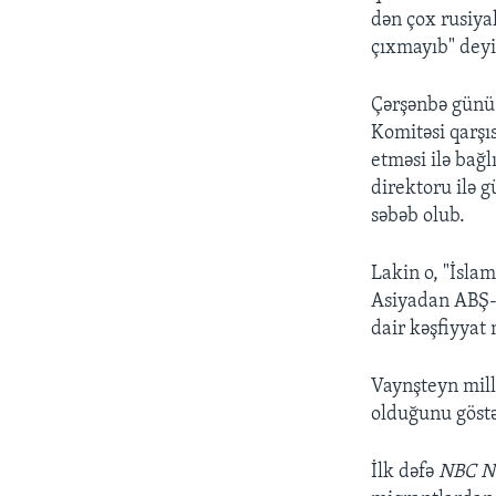
dən çox rusiya
çıxmayıb" deyi
Çərşənbə günü 
Komitəsi qarşı
etməsi ilə bağ
direktoru ilə g
səbəb olub.
Lakin o, "İslam
Asiyadan ABŞ-ı
dair kəşfiyyat 
Vaynşteyn millə
olduğunu göst
İlk dəfə
NBC N