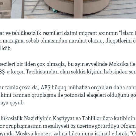
t və təhlükəsizlik rəsmiləri daimi miqrant axınının "İslam D
 marağına səbəb olmasından narahat olaraq, diqqətlərini 
lldib.
əziləri bir ildən çox olmaqla, bu ayın əvvəlində Meksika il
Ş-a keçən Tacikistandan olan səkkiz kişinin həbsindən son
ar təmiz çıxsa da, ABŞ hüquq-mühafizə orqanları daha sonr
" kimi tanınan qruplaşma ilə potensial əlaqələri olduğunu g
taya qoyub.
lükəsizlik Nazirliyinin Kəşfiyyat və Təhlillər üzrə katibini
or qruplaşmasının məsuliyyəti öz üzərinə götürdüyü Əfqan
yında Moskva konsert zalına hücumuna istinad edərək, "O