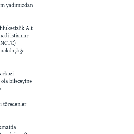
izim yadımızdan
lükəsizlik Alt
hədi istismar
 (NCTC)
 əməkdaşlığa
Mərkəzi
ola biləcəyinə
.
ı törədənlər
lumatda