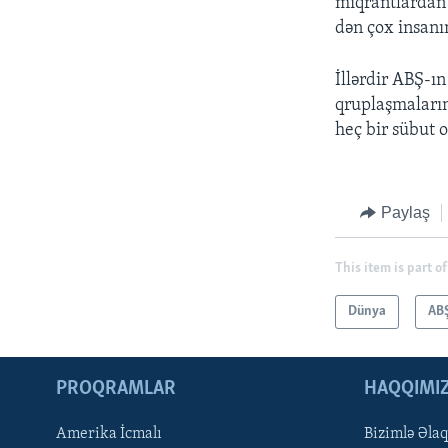
miqrantlardan 
dən çox insanı
İllərdir ABŞ-ın
qruplaşmaların
heç bir sübut o
Paylaş
This item is part of
Dünya
AB
PROQRAMLAR
HAQQIMI
Amerika İcmalı
Bizimlə Əla