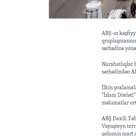
ABŞ-ın kəşfiyya
qruplaşmasının
sərhədinə yönə
Narahatlıqlar b
sərhədindən AB
İlkin yoxlamal
"İslam Dövləti
məlumatlar or
ABŞ Daxili Təh
Vaynşteyn terr
qolunun mart a