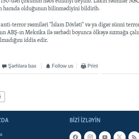
150-dən çoxunun həbs edildiyi deyilib. Lakin rəsmilər
NB
n harada olduğunun bilinmədiyini bildirib.
 anti-terror rəsmiləri "İslam Dövləti" və ya digər sünni terro
ın ABŞ-ın Meksika ilə sərhədi boyunca ölkəyə sızmağa çalı
lmadığını iddia edir.
Şərhlərə bax
Follow us
Print
Ş
ZDA
BIZI IZLƏYIN
qə