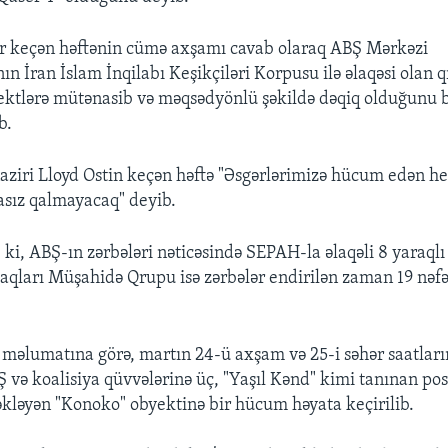
ar keçən həftənin cümə axşamı cavab olaraq ABŞ Mərkəzi
n İran İslam İnqilabı Keşikçiləri Korpusu ilə əlaqəsi olan 
ektlərə mütənasib və məqsədyönlü şəkildə dəqiq olduğunu b
b.
ziri Lloyd Ostin keçən həftə "Əsgərlərimizə hücum edən he
sız qalmayacaq" deyib.
 ki, ABŞ-ın zərbələri nəticəsində SEPAH-la əlaqəli 8 yaraqlı
aqları Müşahidə Qrupu isə zərbələr endirilən zaman 19 nəf
lumatına görə, martın 24-ü axşam və 25-i səhər saatlar
 və koalisiya qüvvələrinə üç, "Yaşıl Kənd" kimi tanınan post
əkləyən "Konoko" obyektinə bir hücum həyata keçirilib.