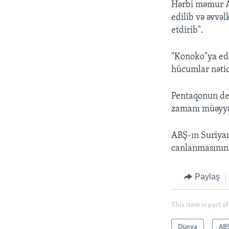
Hərbi məmur Am
edilib və əvvə
etdirib".
"Konoko"ya edi
hücumlar nəticə
Pentaqonun ded
zamanı müəyyə
ABŞ-ın Suriyan
canlanmasının 
Paylaş
This item is part of
Dünya
AB