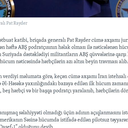
alı Pat Rayder
buat katibi, briqada generalı Pat Rayder cümə axşamı jurn
eçən həftə ABŞ podratçısının həlak olması ilə nəticələnən hü
n Suriyada dəstəklədiyi militantların ABŞ qüvvələrinə qarşı
hücum nəticəsində hərbçilərin azı altısı beyin travması alıb
verdiyi məlumata görə, keçən cümə axşamı İran istehsalı 
lə Əl-Həsəkə yaxınlığındakı bazaya edilən ilk hücum zamanı
, beş hərbçi və bir başqa podratçı yaralanıb, hərbçilərin dö
 danışmaq səlahiyyəti olmadığı üçün adının açıqlanmasını is
merikanın Səsinə hücumda istifadə edilən pilotsuz təyyarən
 “Qasef-1” olduğunu deyib.