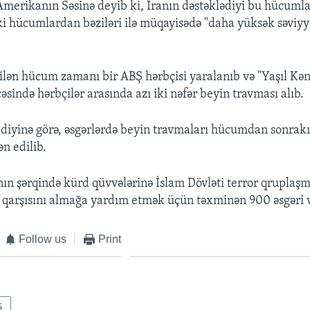
erikanın Səsinə deyib ki, İranın dəstəklədiyi bu hücumla
lki hücumlardan bəziləri ilə müqayisədə "daha yüksək səviyy
lən hücum zamanı bir ABŞ hərbçisi yaralanıb və "Yaşıl Kən
sində hərbçilər arasında azı iki nəfər beyin travması alıb.
iyinə görə, əsgərlərdə beyin travmaları hücumdan sonrak
n edilib.
ın şərqində kürd qüvvələrinə İslam Dövləti terror qruplaş
qarşısını almağa yardım etmək üçün təxminən 900 əsgəri 
Follow us
Print
Ş