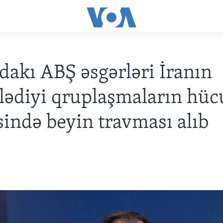
dakı ABŞ əsgərləri İranın
lədiyi qruplaşmaların hüc
sində beyin travması alıb