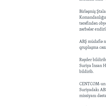
Birləşmiş Ştal
Komandanlığını
tərəfindən oby
zərbələr endiri
ABŞ müdafiə na
qruplaşma cəza
Rayder bildirib
Suriya İnsan H
bildirib.
CENTCOM-un mə
Suriyadakı ABŞ
missiyanı dəst