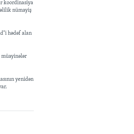
r koordinasiya
əlilik nümayiş
d"i hədəf alan
ı müayinələr
masının yenidən
var.