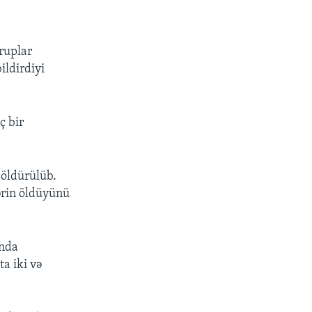
qruplar
ildirdiyi
ç bir
 öldürülüb.
ərin öldüyünü
ında
a iki və