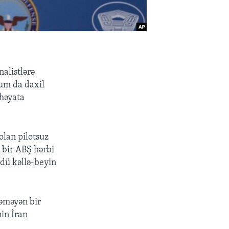
alistlərə
cum da daxil
 həyata
.
olan pilotsuz
 bir ABŞ hərbi
rdü kəllə-beyin
təməyən bir
in İran