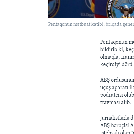
Pentaqonun mətbuat katibi, briqada gener
Pentaqonun mət
bildirib ki, k
olmaqla, İranı
keçirdiyi dörd 
ABŞ ordusunun 
uçuş aparatı i
podratçısı ölüb
travması alıb.
Jurnalistlərlə
ABŞ hərbçisi A
istehsalı olan