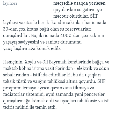
məqsədilə uzaqda yerləşən
layihəsi
quyulardan su gətirməyə
məcbur olurdular. SİİF
layihəsi vasitəsilə hər iki kəndin sakinləri hər icmada
30-dan çox krana bağlı olan su rezervuarları
quraşdırdılar. Bu, iki icmada 4000-dən çox sakinin
yaşayış səviyyəsini və sanitar durumunu
yaxşılaşdırmağa kömək edib.
Həmçinin, Xoylu və Əli Bayrmalı kəndlərində bağça və
məktəb köhnə isitmə vasitələrindən - elektrik və odun
sobalarından - istifadə edirdilər ki, bu da uşaqları
toksik tüstü və yanğın təhlükəsi altına qoyurdu. SİİF
proqramı icmaya ayrıca qazanxana tikməyə və
radiatorlar sistemini, eyni zamanda yeni pəncərələr
quraşdırmağa kömək etdi və uşaqları təhlükəsiz və isti
tədris mühiti ilə təmin etdi.