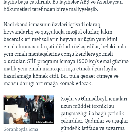
layihə başa çatdırılıb. Bu layihələr ABŞ və Azərbaycan
hökumətləri tərəfindən birgə maliyyələşib.
Nadirkənd icmasının üzvləri iqtisadi olaraq
heyvandarlıq və quşçuluqla məşğul olurlar, lakin
becərdikləri məhsulların heyvanlar üçün yem kimi
emal olunmasında çətinliklərlə üzləşirdilər, beləki onlar
yem emalı məntəqələrinə qonşu kəndlərə getməli
olurdular. SİİF proqramı icmaya 1500 kq/s emal gücünə
malik yem emalı məntəqəsi inşa etmək üçün layihə
hazırlamağa kömək etdi. Bu, pula qənaət etməyə və
məhsuldarlığı artırmağa kömək edəcək.
Xoylu və Əhmədbəyli icmaları
uzun müddət texniki su
çatışmazlığı ilə bağlı çətinlik
çəkirdilər. Qadınlar və uşaqlar
gündəlik istifadə və suvarma
Goranboyda icma