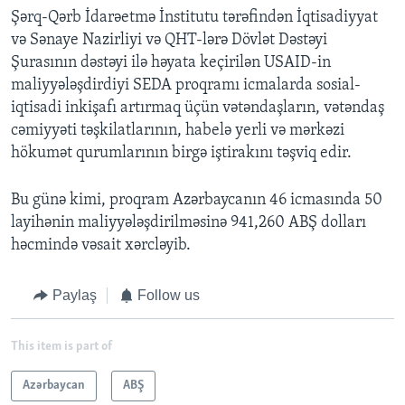
Şərq-Qərb İdarəetmə İnstitutu tərəfindən İqtisadiyyat
və Sənaye Nazirliyi və QHT-lərə Dövlət Dəstəyi
Şurasının dəstəyi ilə həyata keçirilən USAID-in
maliyyələşdirdiyi SEDA proqramı icmalarda sosial-
iqtisadi inkişafı artırmaq üçün vətəndaşların, vətəndaş
cəmiyyəti təşkilatlarının, habelə yerli və mərkəzi
hökumət qurumlarının birgə iştirakını təşviq edir.
Bu günə kimi, proqram Azərbaycanın 46 icmasında 50
layihənin maliyyələşdirilməsinə 941,260 ABŞ dolları
həcmində vəsait xərcləyib.
Paylaş
Follow us
This item is part of
Azərbaycan
ABŞ