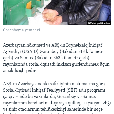
BIZI IZLƏYIN
Goranboyda yem sexi
Dillər
Azərbaycan hökuməti və ABŞ-ın Beynəlxalq İnkişaf
Agentliyi (USAİD) Goranboy (Bakıdan 313 kilometr
qərb) və Samux (Bakıdan 363 kilometr qərb)
rayonlarında sosial-iqtisadi inkişafı gücləndirmək üçün
əməkdsaşlıq edir.
ABŞ-ın Azərbaycandakı səfirliyinin məlumatına görə,
Sosial-İqtisadi İnkişaf Fəaliyyəti (SİİF) adlı proqramı
çərçivəsində bu yaxınlarda, Goranboy və Samux
rayonlarının kəndləri mal-qaraya qulluq, su çatışmazlığı
və sinif otaqlarının təhlükəsizliyi sahəsində bir neçə