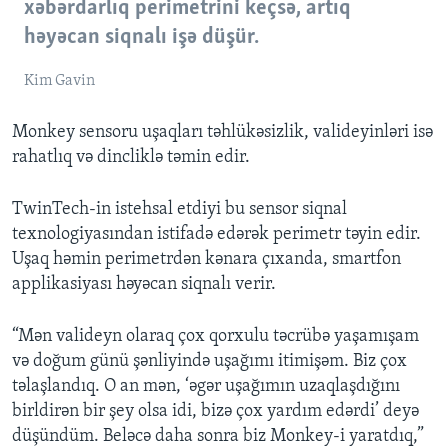
xəbərdarlıq perimetrini keçsə, artıq
həyəcan siqnalı işə düşür.
Kim Gavin
Monkey sensoru uşaqları təhlükəsizlik, valideyinləri isə
rahatlıq və dincliklə təmin edir.
TwinTech-in istehsal etdiyi bu sensor siqnal
texnologiyasından istifadə edərək perimetr təyin edir.
Uşaq həmin perimetrdən kənara çıxanda, smartfon
applikasiyası həyəcan siqnalı verir.
“Mən valideyn olaraq çox qorxulu təcrübə yaşamışam
və doğum günü şənliyində uşağımı itimişəm. Biz çox
təlaşlandıq. O an mən, ‘əgər uşağımın uzaqlaşdığını
birldirən bir şey olsa idi, bizə çox yardım edərdi’ deyə
düşündüm. Beləcə daha sonra biz Monkey-i yaratdıq,”