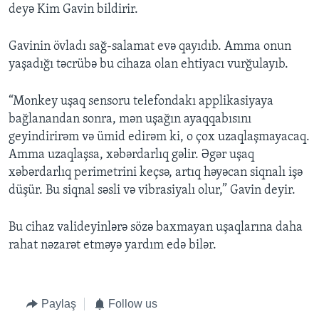
deyə Kim Gavin bildirir.
Gavinin övladı sağ-salamat evə qayıdıb. Amma onun
yaşadığı təcrübə bu cihaza olan ehtiyacı vurğulayıb.
“Monkey uşaq sensoru telefondakı applikasiyaya
bağlanandan sonra, mən uşağın ayaqqabısını
geyindirirəm və ümid edirəm ki, o çox uzaqlaşmayacaq.
Amma uzaqlaşsa, xəbərdarlıq gəlir. Əgər uşaq
xəbərdarlıq perimetrini keçsə, artıq həyəcan siqnalı işə
düşür. Bu siqnal səsli və vibrasiyalı olur,” Gavin deyir.
Bu cihaz valideyinlərə sözə baxmayan uşaqlarına daha
rahat nəzarət etməyə yardım edə bilər.
Paylaş
Follow us