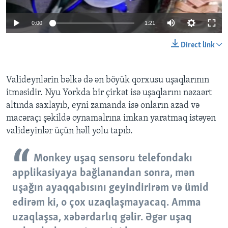
0:00
1:21
BIZI IZLƏYIN
Direct link
Dillər
Valideynlərin bəlkə də ən böyük qorxusu uşaqlarının
itməsidir. Nyu Yorkda bir çirkət isə uşaqlarını nəzaərt
altında saxlayıb, eyni zamanda isə onların azad və
macəraçı şəkildə oynamalrına imkan yaratmaq istəyən
valideyinlər üçün həll yolu tapıb.
Monkey uşaq sensoru telefondakı
applikasiyaya bağlanandan sonra, mən
uşağın ayaqqabısını geyindirirəm və ümid
edirəm ki, o çox uzaqlaşmayacaq. Amma
uzaqlaşsa, xəbərdarlıq gəlir. Əgər uşaq