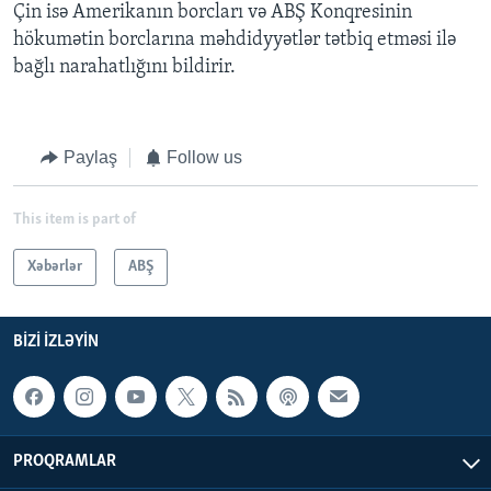
Çin isə Amerikanın borcları və ABŞ Konqresinin
hökumətin borclarına məhdidyyətlər tətbiq etməsi ilə
bağlı narahatlığını bildirir.
Paylaş
Follow us
This item is part of
Xəbərlər
ABŞ
BIZI IZLƏYIN
PROQRAMLAR