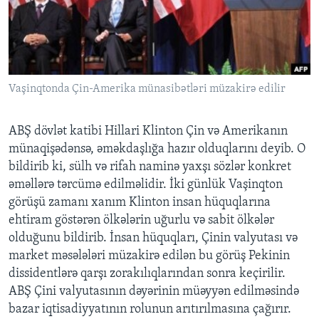
BIZI IZLƏYIN
Vaşinqtonda Çin-Amerika münasibətləri müzakirə edilir
Dillər
ABŞ dövlət katibi Hillari Klinton Çin və Amerikanın
münaqişədənsə, əməkdaşlığa hazır olduqlarını deyib. O
bildirib ki, sülh və rifah naminə yaxşı sözlər konkret
əməllərə tərcümə edilməlidir. İki günlük Vaşinqton
görüşü zamanı xanım Klinton insan hüquqlarına
ehtiram göstərən ölkələrin uğurlu və sabit ölkələr
olduğunu bildirib. İnsan hüquqları, Çinin valyutası və
market məsələləri müzakirə edilən bu görüş Pekinin
dissidentlərə qarşı zorakılıqlarından sonra keçirilir.
ABŞ Çini valyutasının dəyərinin müəyyən edilməsində
bazar iqtisadiyyatının rolunun arıtırılmasına çağırır.