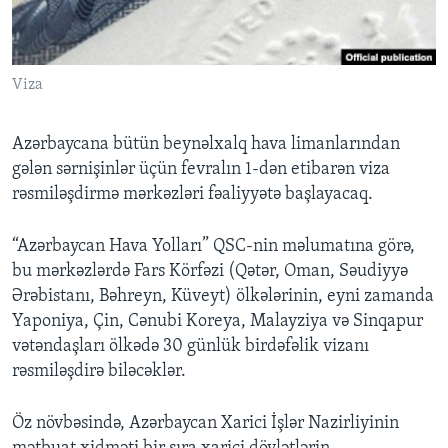
BIZI IZLƏYIN
Viza
Azərbaycana bütün beynəlxalq hava limanlarından
Dillər
gələn sərnişinlər üçün fevralın 1-dən etibarən viza
rəsmiləşdirmə mərkəzləri fəaliyyətə başlayacaq.
“Azərbaycan Hava Yolları” QSC-nin məlumatına görə,
bu mərkəzlərdə Fars Körfəzi (Qətər, Oman, Səudiyyə
Ərəbistanı, Bəhreyn, Küveyt) ölkələrinin, eyni zamanda
Yaponiya, Çin, Cənubi Koreya, Malayziya və Sinqapur
vətəndaşları ölkədə 30 günlük birdəfəlik vizanı
rəsmiləşdirə biləcəklər.
Öz növbəsində, Azərbaycan Xarici İşlər Nazirliyinin