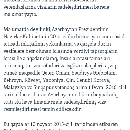
mətbuat xidməti bir sıra xarici dövlətlərin
vətəndaşlarına vizaların sadələşdirilməsi barədə
məlumat yayıb.
Məlumatda deyilir ki,Azərbaycan Prezidentinin
Nazirlər Kabinetinin 2015-ci ilin birinci yarısının sosial-
iqtisadi inkişafının yekunlarına və qarşıda duran
vəzifələrə həsr olunan iclasında verdiyi tapşırıqların
icrası ilə əlaqədar olaraq, insanlararası təmasları
artırmaq, turizm səfərləri və işgüzar əlaqələri təşviq
etmək məqsədilə Qətər, Oman, Səudiyyə Ərəbistanı,
Bəhreyn, Küveyt, Yaponiya, Çin, Cənubi Koreya,
Malayziya və Sinqapur vətəndaşlarına 1 fevral 2016-ci il
tarixindən etibarən Azərbaycanın bütün beynəlxalq
statuslu hava limanlarında sadələşdirilmiş viza
rəsmiləşdirilməsi təmin ediləcəkdir.
Bu qaydalar 10 noyabr 2015-ci il tarixindən etibarən