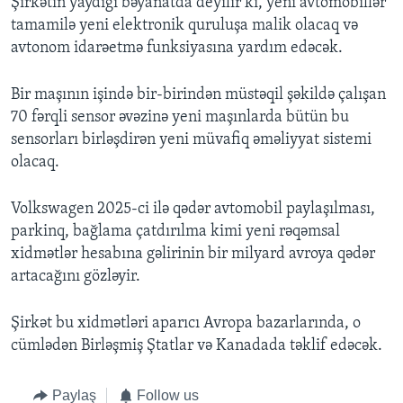
Şirkətin yaydığı bəyanatda deyilir ki, yeni avtomobillər
tamamilə yeni elektronik quruluşa malik olacaq və
avtonom idarəetmə funksiyasına yardım edəcək.
Bir maşının işində bir-birindən müstəqil şəkildə çalışan
70 fərqli sensor əvəzinə yeni maşınlarda bütün bu
sensorları birləşdirən yeni müvafiq əməliyyat sistemi
olacaq.
Volkswagen 2025-ci ilə qədər avtomobil paylaşılması,
parkinq, bağlama çatdırılma kimi yeni rəqəmsal
xidmətlər hesabına gəlirinin bir milyard avroya qədər
artacağını gözləyir.
Şirkət bu xidmətləri aparıcı Avropa bazarlarında, o
cümlədən Birləşmiş Ştatlar və Kanadada təklif edəcək.
Paylaş
Follow us