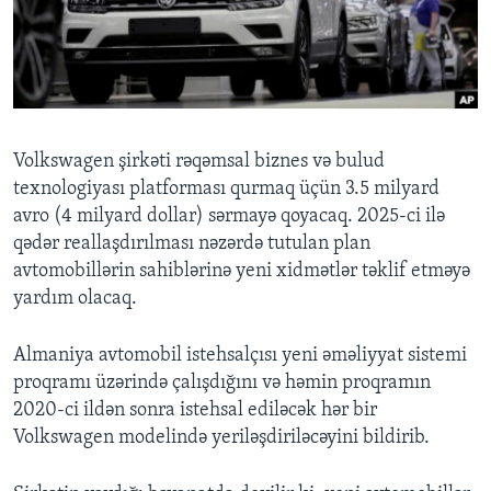
BIZI IZLƏYIN
Dillər
Volkswagen şirkəti rəqəmsal biznes və bulud
texnologiyası platforması qurmaq üçün 3.5 milyard
avro (4 milyard dollar) sərmayə qoyacaq. 2025-ci ilə
qədər reallaşdırılması nəzərdə tutulan plan
avtomobillərin sahiblərinə yeni xidmətlər təklif etməyə
yardım olacaq.
Almaniya avtomobil istehsalçısı yeni əməliyyat sistemi
proqramı üzərində çalışdığını və həmin proqramın
2020-ci ildən sonra istehsal ediləcək hər bir
Volkswagen modelində yeriləşdiriləcəyini bildirib.