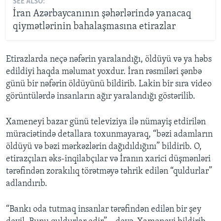
SEE ALSO:
İran Azərbaycanının şəhərlərində yanacaq
qiymətlərinin bahalaşmasına etirazlar
Etirazlarda neçə nəfərin yaralandığı, öldüyü və ya həbs
edildiyi haqda məlumat yoxdur. İran rəsmiləri şənbə
günü bir nəfərin öldüyünü bildirib. Lakin bir sıra video
görüntülərdə insanların ağır yaralandığı göstərilib.
Xameneyi bazar günü televiziya ilə nümayiş etdirilən
müraciətində detallara toxunmayaraq, “bəzi adamların
öldüyü və bəzi mərkəzlərin dağıdıldığını” bildirib. O,
etirazçıları əks-inqilabçılar və İranın xarici düşmənləri
tərəfindən zorakılıq törətməyə təhrik edilən “quldurlar”
adlandırıb.
“Bankı oda tutmaq insanlar tərəfindən edilən bir şey