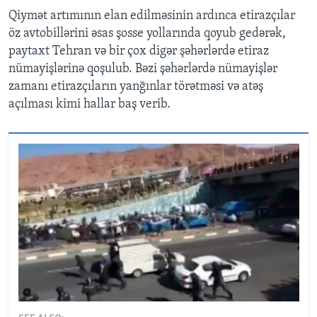
Qiymət artımının elan edilməsinin ardınca etirazçılar
öz avtobillərini əsas şosse yollarında qoyub gedərək,
paytaxt Tehran və bir çox digər şəhərlərdə etiraz
nümayişlərinə qoşulub. Bəzi şəhərlərdə nümayişlər
zamanı etirazçıların yanğınlar törətməsi və atəş
açılması kimi hallar baş verib.