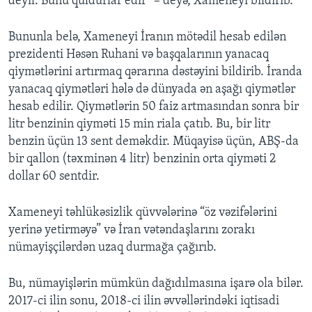
deyil. Bunu quldurlar edir” – deyə, Xameneyi bildirib.
Bununla belə, Xameneyi İranın mötədil hesab edilən
prezidenti Həsən Ruhani və başqalarının yanacaq
qiymətlərini artırmaq qərarına dəstəyini bildirib. İranda
yanacaq qiymətləri hələ də dünyada ən aşağı qiymətlər
hesab edilir. Qiymətlərin 50 faiz artmasından sonra bir
litr benzinin qiyməti 15 min riala çatıb. Bu, bir litr
benzin üçün 13 sent deməkdir. Müqayisə üçün, ABŞ-da
bir qallon (təxminən 4 litr) benzinin orta qiyməti 2
dollar 60 sentdir.
Xameneyi təhlükəsizlik qüvvələrinə “öz vəzifələrini
yerinə yetirməyə” və İran vətəndaşlarını zorakı
nümayişçilərdən uzaq durmağa çağırıb.
Bu, nümayişlərin mümkün dağıdılmasına işarə ola bilər.
2017-ci ilin sonu, 2018-ci ilin əvvəllərindəki iqtisadi