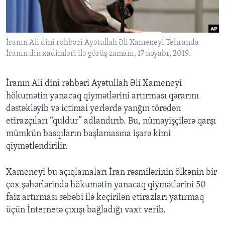
BIZI IZLƏYIN
İranın Ali dini rəhbəri Ayətullah Əli Xameneyi Tehranda
İranın din xadimləri ilə görüş zamanı, 17 noyabr, 2019.
Dillər
İranın Ali dini rəhbəri Ayətullah Əli Xameneyi
hökumətin yanacaq qiymətlərini artırması qərarını
dəstəkləyib və ictimai yerlərdə yanğın törədən
etirazçıları “quldur” adlandırıb. Bu, nümayişçilərə qarşı
mümkün basqıların başlamasına işarə kimi
qiymətləndirilir.
Xameneyi bu açıqlamaları İran rəsmilərinin ölkənin bir
çox şəhərlərində hökumətin yanacaq qiymətlərini 50
faiz artırması səbəbi ilə keçirilən etirazları yatırmaq
üçün İnternetə çıxışı bağladığı vaxt verib.