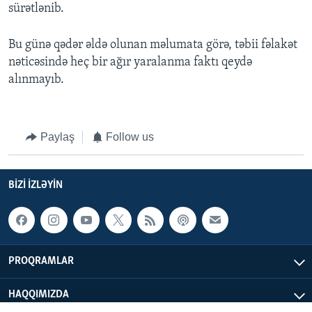
sürətlənib.
Bu günə qədər əldə olunan məlumata görə, təbii fəlakət
nəticəsində heç bir ağır yaralanma faktı qeydə
alınmayıb.
Paylaş
Follow us
BIZI IZLƏYIN
PROQRAMLAR
HAQQIMIZDA