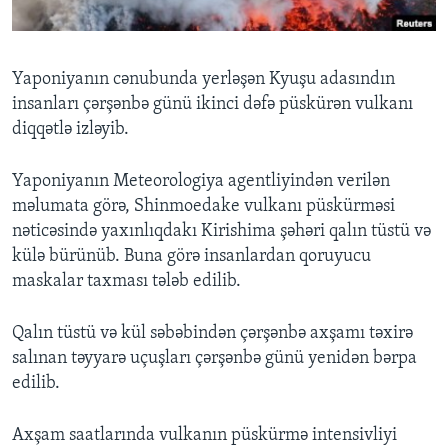
BIZI IZLƏYIN
Yaponiyanın cənubunda yerləşən Kyuşu adasındın
insanları çərşənbə günü ikinci dəfə püskürən vulkanı
diqqətlə izləyib.
Dillər
Yaponiyanın Meteorologiya agentliyindən verilən
məlumata görə, Shinmoedake vulkanı püskürməsi
nəticəsində yaxınlıqdakı Kirishima şəhəri qalın tüstü və
külə bürünüb. Buna görə insanlardan qoruyucu
maskalar taxması tələb edilib.
Qalın tüstü və kül səbəbindən çərşənbə axşamı təxirə
salınan təyyarə uçuşları çərşənbə günü yenidən bərpa
edilib.
Axşam saatlarında vulkanın püskürmə intensivliyi