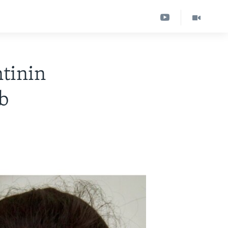
ntinin
b