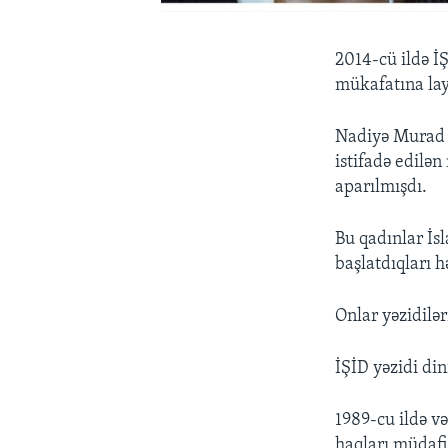
2014-cü ildə İ
mükafatına lay
Nadiyə Murad v
istifadə edilə
aparılmışdı.
Bu qadınlar İs
başlatdıqları h
Onlar yəzidilər
İŞİD yəzidi din
1989-cu ildə v
haqları müdafiəç