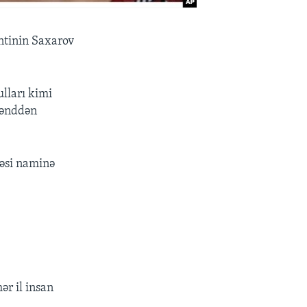
entinin Saxarov
lları kimi
 kənddən
iəsi naminə
.
ər il insan