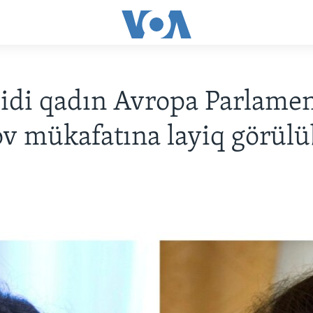
zidi qadın Avropa Parlame
v mükafatına layiq görülü
6