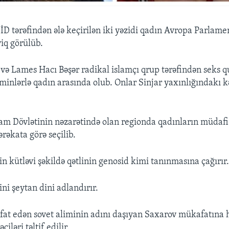
ŞİD tərəfindən ələ keçirilən iki yəzidi qadın Avropa Parlam
iq görülüb.
ə Lames Hacı Bəşər radikal islamçı qrup tərəfindən seks qu
n minlərlə qadın arasında olub. Onlar Sinjar yaxınlığındakı
lam Dövlətinin nəzarətində olan regionda qadınların müdaf
ərəkata görə seçilib.
in kütləvi şəkildə qətlinin genosid kimi tanınmasına çağırır
ini şeytan dini adlandırır.
əfat edən sovet aliminin adını daşıyan Saxarov mükafatına h
iləri təltif edilir.