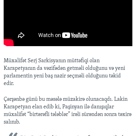
Müxalifət Serj Sarkisyanın müttəfiqi olan
Karapetyanın da vəzifədən getməli olduğunu və yeni
parlamentin yeni baş nazir seçməli olduğunu təkid
edir.
Çərşənbə günü bu məsələ müzakirə olunacaqdı. Lakin
Karapetyan elan edib ki, Paşinyan ilə danışıqlar
müxalifət “birtərəfli tələblər” irəli sürəndən sonra təxirə
salınıb.