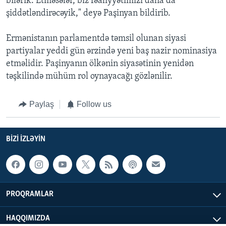
bilərik. Etməsələr, biz fəaliyyətimizi daha da
şiddətləndirəcəyik," deyə Paşinyan bildirib.
Ermənistanın parlamentdə təmsil olunan siyasi
partiyalar yeddi gün ərzində yeni baş nazir nominasiya
etməlidir. Paşinyanın ölkənin siyasətinin yenidən
təşkilində mühüm rol oynayacağı gözlənilir.
Paylaş
Follow us
BIZI IZLƏYIN
PROQRAMLAR
HAQQIMIZDA