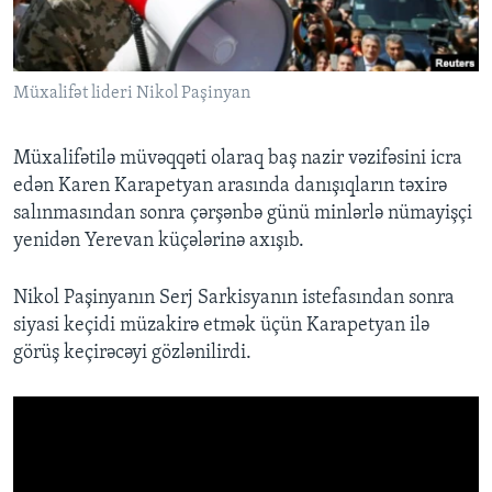
BIZI IZLƏYIN
Müxalifət lideri Nikol Paşinyan
Müxalifətilə müvəqqəti olaraq baş nazir vəzifəsini icra
Dillər
edən Karen Karapetyan arasında danışıqların təxirə
salınmasından sonra çərşənbə günü minlərlə nümayişçi
yenidən Yerevan küçələrinə axışıb.
Nikol Paşinyanın Serj Sarkisyanın istefasından sonra
siyasi keçidi müzakirə etmək üçün Karapetyan ilə
görüş keçirəcəyi gözlənilirdi.