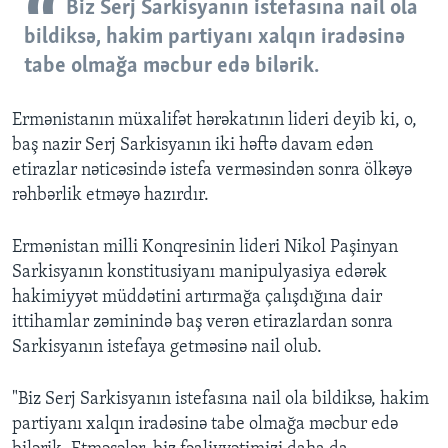
Biz Serj Sarkisyanın istefasına nail ola
bildiksə, hakim partiyanı xalqın iradəsinə
tabe olmağa məcbur edə bilərik.
Ermənistanın müxalifət hərəkatının lideri deyib ki, o,
baş nazir Serj Sarkisyanın iki həftə davam edən
etirazlar nəticəsində istefa verməsindən sonra ölkəyə
rəhbərlik etməyə hazırdır.
Ermənistan milli Konqresinin lideri Nikol Paşinyan
Sarkisyanın konstitusiyanı manipulyasiya edərək
hakimiyyət müddətini artırmağa çalışdığına dair
ittihamlar zəminində baş verən etirazlardan sonra
Sarkisyanın istefaya getməsinə nail olub.
"Biz Serj Sarkisyanın istefasına nail ola bildiksə, hakim
partiyanı xalqın iradəsinə tabe olmağa məcbur edə