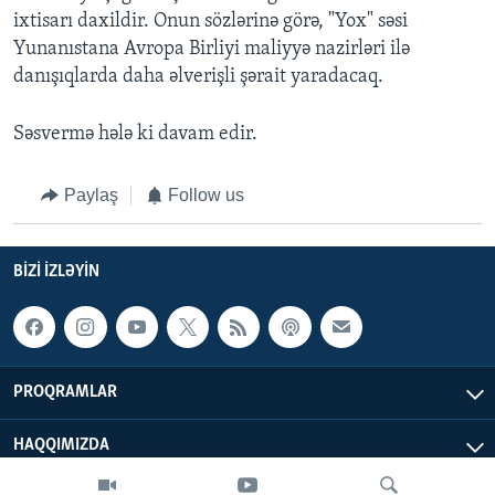
ixtisarı daxildir. Onun sözlərinə görə, "Yox" səsi
Yunanıstana Avropa Birliyi maliyyə nazirləri ilə
danışıqlarda daha əlverişli şərait yaradacaq.
Səsvermə hələ ki davam edir.
Paylaş
Follow us
BIZI IZLƏYIN
PROQRAMLAR
HAQQIMIZDA