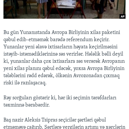
BIZI IZLƏYIN
Bu gün Yunanıstanda Avropa Birliyinin xilas paketini
qəbul edib-etməmək barədə referendum keçirir.
Dillər
Yunanlar yeni əlavə ixtisarların həyata keçirilməsini
istəyib-istəmədiklərininə səs verirlər. Hələlik bəlli deyil
ki, yunanlar daha çox ixtisarlara səs verərək Avropanın
yeni xilas planını qəbul edəcək, yoxsa Avropa Birliyinin
tələblərini rədd edərək, ölkənin Avrozonadan çıxmaq
riski ilə razılaşacaq.
Rəy sorğuları göstərir ki, hər iki seçimin tərəfdarları
təxminnə bərabərdir.
Baş nazir Aleksis Tsipras seçicilər şərtləri qəbul
etməməyə çağırıb. Şərtlərə vergilərin artımı və xərclərin