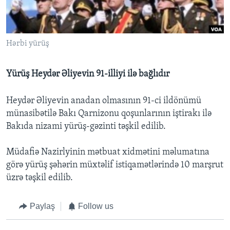
BIZI IZLƏYIN
Hərbi yürüş
Yürüş Heydər Əliyevin 91-illiyi ilə bağlıdır
Dillər
Heydər Əliyevin anadan olmasının 91-ci ildönümü
münasibətilə Bakı Qarnizonu qoşunlarının iştirakı ilə
Bakıda nizami yürüş-gəzinti təşkil edilib.
Müdafiə Nazirlyinin mətbuat xidmətini məlumatına
görə yürüş şəhərin müxtəlif istiqamətlərində 10 marşrut
üzrə təşkil edilib.
Paylaş
Follow us