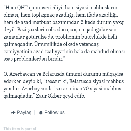
“Həm QHT qanunvericiliyi, həm siyasi məhbusların
olması, həm toplaşmaq azadlığı, həm ifadə azadlığı,
həm də azad mətbuat baxımından ölkədə durum yaxşı
deyil. Bəzi şəxslərin ölkədən çıxışına qadağalar son
zamanlar götürülsə də, problıemin bütövlükdə həlli
qalmaqdadır. Ümumilikdə ölkədə vətəndaş
cəmiyyətinin azad fəaliyyətinin hələ də məhdud olması
əsas problemlərdən biridir.”
O, Azərbaycan və Belarusda ümumi durumu müqayisə
edərkən deyib ki, “təəssüf ki, Belarusda siyasi məhbus
yoxdur. Azərbaycanda isə təxminən 70 siyasi məhbus
qalmaqdadır,” Zaur Əkbər qeyd edib.
Paylaş
Follow us
This item is part of