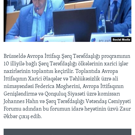
BIZI IZLƏYIN
Dillər
Brüsseldə Avropa İttifaqı Şərq Tərəfdaşlığı proqramının
10 illiyilə bağlı Şərq Tərəfdaşlığı ölkələrinin xarici işlər
nazirlərinin toplantısı keçirilir. Toplantıda Avropa
İttifaqının Xarici Əlaqələr və Təhlükəsizlik üzrə ali
nümayəndəsi Federica Mogherini, Avropa İttifaqının
Genişləndirmə və Qonşuluq Siyasəti üzrə komissarı
Johannes Hahn və Şərq Tərəfdaşlığı Vətəndaş Cəmiyyəti
Forumu adından bu forumun idarə heyətinin üzvü Zaur
Əkbər çıxış edib.