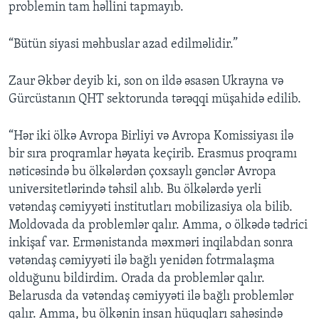
problemin tam həllini tapmayıb.
“Bütün siyasi məhbuslar azad edilməlidir.”
Zaur Əkbər deyib ki, son on ildə əsasən Ukrayna və
Gürcüstanın QHT sektorunda tərəqqi müşahidə edilib.
“Hər iki ölkə Avropa Birliyi və Avropa Komissiyası ilə
bir sıra proqramlar həyata keçirib. Erasmus proqramı
nəticəsində bu ölkələrdən çoxsaylı gənclər Avropa
universitetlərində təhsil alıb. Bu ölkələrdə yerli
vətəndaş cəmiyyəti institutları mobilizasiya ola bilib.
Moldovada da problemlər qalır. Amma, o ölkədə tədrici
inkişaf var. Ermənistanda məxməri inqilabdan sonra
vətəndaş cəmiyyəti ilə bağlı yenidən fotrmalaşma
olduğunu bildirdim. Orada da problemlər qalır.
Belarusda da vətəndaş cəmiyyəti ilə bağlı problemlər
qalır. Amma, bu ölkənin insan hüquqları sahəsində