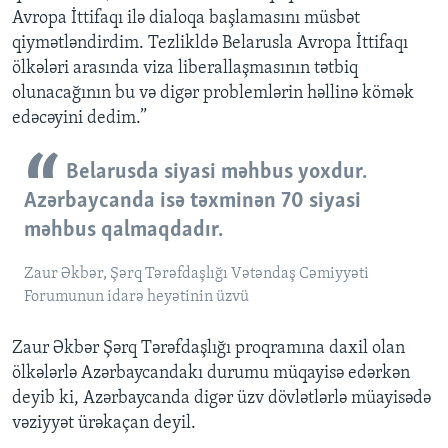
Avropa İttifaqı ilə dialoqa başlamasını müsbət
qiymətləndirdim. Tezlikldə Belarusla Avropa İttifaqı
ölkələri arasında viza liberallaşmasının tətbiq
olunacağının bu və digər problemlərin həllinə kömək
edəcəyini dedim.”
Belarusda siyasi məhbus yoxdur.
Azərbaycanda isə təxminən 70 siyasi
məhbus qalmaqdadır.
Zaur Əkbər, Şərq Tərəfdaşlığı Vətəndaş Cəmiyyəti
Forumunun idarə heyətinin üzvü
Zaur Əkbər Şərq Tərəfdaşlığı proqramına daxil olan
ölkələrlə Azərbaycandakı durumu müqayisə edərkən
deyib ki, Azərbaycanda digər üzv dövlətlərlə müayisədə
vəziyyət ürəkaçan deyil.