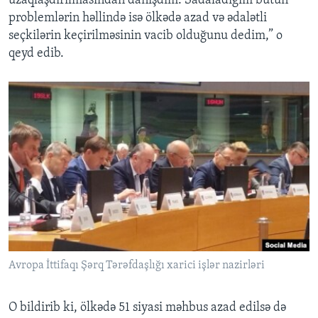
uzaqlaşdırılmasından danışdım. Sadaladığım bütün
problemlərin həllində isə ölkədə azad və ədalətli
seçkilərin keçirilməsinin vacib olduğunu dedim,” o
qeyd edib.
Avropa İttifaqı Şərq Tərəfdaşlığı xarici işlər nazirləri
O bildirib ki, ölkədə 51 siyasi məhbus azad edilsə də