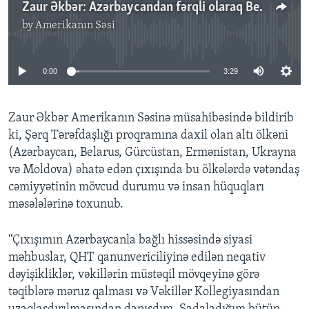
Zaur Əkbər: Azərbaycandan fərqli olaraq Belarusda siyasi məhbus yoxdur
by
Amerikanın Səsi
No media source currently available
0:00
3:29
Zaur Əkbər Amerikanın Səsinə müsahibəsində bildirib
ki, Şərq Tərəfdaşlığı proqramına daxil olan altı ölkəni
(Azərbaycan, Belarus, Gürcüstan, Ermənistan, Ukrayna
və Moldova) əhatə edən çıxışında bu ölkələrdə vətəndaş
cəmiyyətinin mövcud durumu və insan hüquqları
məsələlərinə toxunub.
“Çıxışımın Azərbaycanla bağlı hissəsində siyasi
məhbuslar, QHT qanunvericiliyinə edilən neqativ
dəyişikliklər, vəkillərin müstəqil mövqeyinə görə
təqiblərə məruz qalması və Vəkillər Kollegiyasından