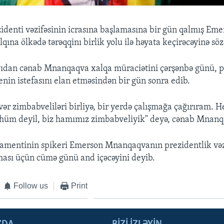
denti vəzifəsinin icrasına başlamasına bir gün qalmış Eme
na ölkədə tərəqqinı birlik yolu ilə həyata keçirəcəyinə söz
ıdan cənab Mnanqaqva xalqa müraciətini çərşənbə günü, p
in istefasını elan etməsindən bir gün sonra edib.
ər zimbabveliləri birliyə, bir yerdə çalışmağa çağırıram. 
üm deyil, biz hamımız zimbabveliyik" deyə, cənab Mnanqa
amentinin spikeri Emerson Mnanqaqvanın prezidentlik vəz
ması üçün cümə günü and içəcəyini deyib.
Follow us
Print