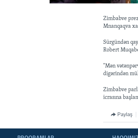
Zimbabve prezi
Mnanqaqva xalqı
Sürgündən qay
Robert Muqaben
"Mən vətənpərv
digərindən müh
Zimbabve parl
icrasına başla
Paylaş