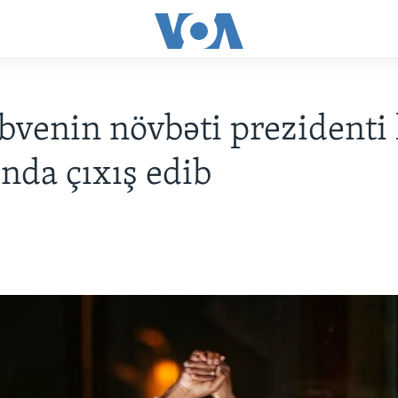
venin növbəti prezidenti 
ında çıxış edib