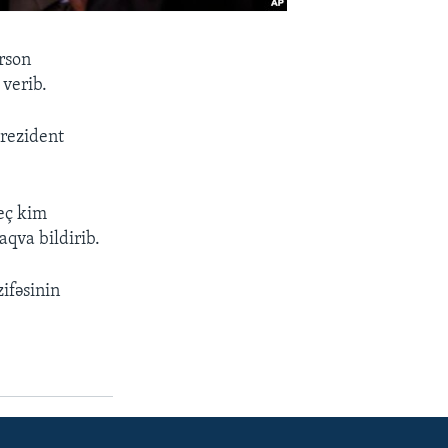
rson
 verib.
rezident
Heç kim
qva bildirib.
ifəsinin