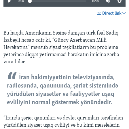
0:00
16:07
Direct link
Bu haqda Amerikanın Səsinə danışan türk fəal Sadiq
İsabəyli hesab edir ki, “Güney Azərbaycan Milli
Hərəkatına” mənsub siyasi təşkilatların bu problemə
yetərincə diqqət yetirməməsi hərəkatın imicinə zərbə
vura bilər.
İran hakimiyyətinin televiziyasında,
radiosunda, qanununda, şəriət sistemində
yürüdülən siyasətlər və fəaliyyətlər uşaq
evliliyini normal göstərmək yönündədir.
“İranda şəriət qanunları və dövlət qurumları tərəfindən
yürüdülən siyasət uşaq evliliyi və bu kimi məsələlərin