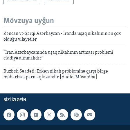
Mövzuya uyğun
Zəncan və Şərqi Azərbaycan - İranda uşaq nikahının ən çox
olduğu vilayətlər
“İran Azərbaycanında uşaq nikahının artması problemi
ciddiyə alınmalıdır”
Ruzbeh Səadəti: Erkən nikah probleminə qarşı birgə
mübarizə aparmaq lazımdır [Audio-Müsahibə]
BIZI IZLƏYIN