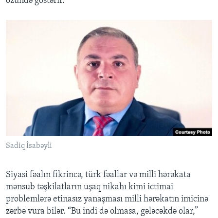
özündə göstərir.”
Sadiq İsabəyli
Siyasi fəalın fikrincə, türk fəallar və milli hərəkata
mənsub təşkilatların uşaq nikahı kimi ictimai
problemlərə etinasız yanaşması milli hərəkatın imicinə
zərbə vura bilər. “Bu indi də olmasa, gələcəkdə olar,”