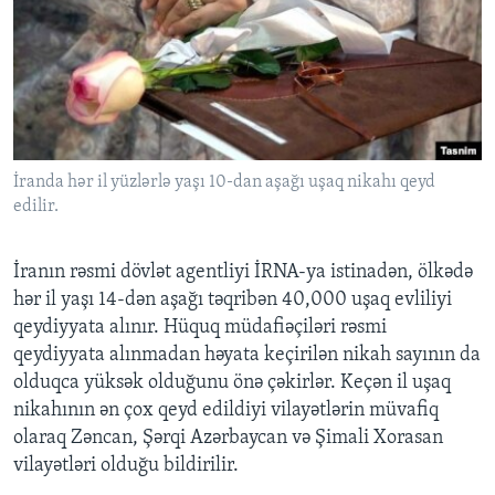
İranda hər il yüzlərlə yaşı 10-dan aşağı uşaq nikahı qeyd
edilir.
İranın rəsmi dövlət agentliyi İRNA-ya istinadən, ölkədə
hər il yaşı 14-dən aşağı təqribən 40,000 uşaq evliliyi
qeydiyyata alınır. Hüquq müdafiəçiləri rəsmi
qeydiyyata alınmadan həyata keçirilən nikah sayının da
olduqca yüksək olduğunu önə çəkirlər. Keçən il uşaq
nikahının ən çox qeyd edildiyi vilayətlərin müvafiq
olaraq Zəncan, Şərqi Azərbaycan və Şimali Xorasan
vilayətləri olduğu bildirilir.