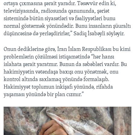
ortaya çıxmasına şərait yaradır. Təsəvvür edin ki,
televiziyasında, radiosunda qanununda, şəriət
sistemində bütün siyasətləri və fəaliyyətləri bunu
normal göstərmək yönündədir. Bunu insanların şüuraltı
düşüncəsinə də yerləşdirirlər,” Sadiq İsabəyli söyləyir.
Onun dediklərinə görə, İran İslam Respublikası bu kimi
problemlərin çözülməsi istiqamətində “hər hansı
islahata şərait yaratmır. Bunun da səbəbləri vardır. Bu
hakimiyyətin vətəndaşa baxışı onu yönətmək, onu
kontrol altında saxlamaq yönündə formalaşıb.
Hakimiyyət toplumun inkişafı yönündə, rifahda
yaşaması yönündə bir plan cızmır.”