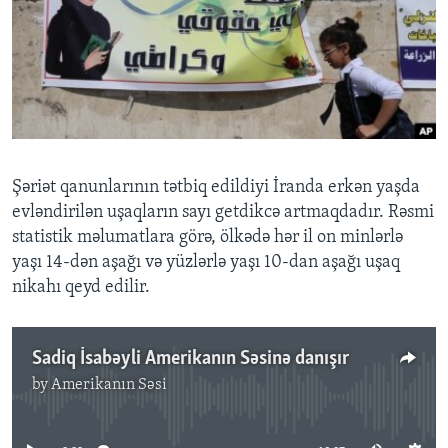
BIZI IZLƏYIN
Dillər
Şəriət qanunlarının tətbiq edildiyi İranda erkən yaşda
evləndirilən uşaqların sayı getdikcə artmaqdadır. Rəsmi
statistik məlumatlara görə, ölkədə hər il on minlərlə
yaşı 14-dən aşağı və yüzlərlə yaşı 10-dan aşağı uşaq
nikahı qeyd edilir.
Sadiq İsabəyli Amerikanın Səsinə danışır
by
Amerikanın Səsi
No media source currently available