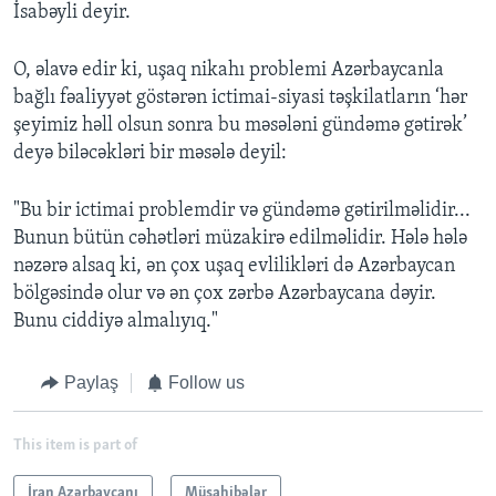
İsabəyli deyir.
O, əlavə edir ki, uşaq nikahı problemi Azərbaycanla
bağlı fəaliyyət göstərən ictimai-siyasi təşkilatların ‘hər
şeyimiz həll olsun sonra bu məsələni gündəmə gətirək’
deyə biləcəkləri bir məsələ deyil:
"Bu bir ictimai problemdir və gündəmə gətirilməlidir...
Bunun bütün cəhətləri müzakirə edilməlidir. Hələ hələ
nəzərə alsaq ki, ən çox uşaq evlilikləri də Azərbaycan
bölgəsində olur və ən çox zərbə Azərbaycana dəyir.
Bunu ciddiyə almalıyıq."
Paylaş
Follow us
This item is part of
İran Azərbaycanı
Müsahibələr