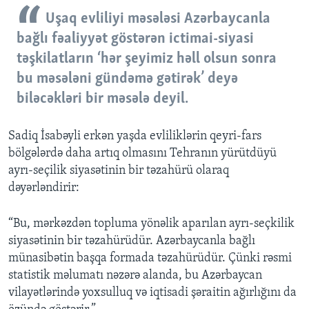
Uşaq evliliyi məsələsi Azərbaycanla
bağlı fəaliyyət göstərən ictimai-siyasi
təşkilatların ‘hər şeyimiz həll olsun sonra
bu məsələni gündəmə gətirək’ deyə
biləcəkləri bir məsələ deyil.
Sadiq İsabəyli erkən yaşda evliliklərin qeyri-fars
bölgələrdə daha artıq olmasını Tehranın yürütdüyü
ayrı-seçilik siyasətinin bir təzahürü olaraq
dəyərləndirir:
“Bu, mərkəzdən topluma yönəlik aparılan ayrı-seçkilik
siyasətinin bir təzahürüdür. Azərbaycanla bağlı
münasibətin başqa formada təzahürüdür. Çünki rəsmi
statistik məlumatı nəzərə alanda, bu Azərbaycan
vilayətlərində yoxsulluq və iqtisadi şəraitin ağırlığını da