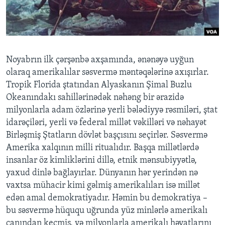
BIZI IZLƏYIN
Noyabrın ilk çərşənbə axşamında, ənənəyə uyğun
olaraq amerikalılar səsvermə məntəqələrinə axışırlar.
Dillər
Tropik Florida ştatından Alyaskanın Şimal Buzlu
Okeanındakı sahillərinədək nəhəng bir ərazidə
milyonlarla adam özlərinə yerli bələdiyyə rəsmiləri, ştat
idarəçiləri, yerli və federal millət vəkilləri və nəhayət
Birləşmiş Ştatların dövlət başçısını seçirlər. Səsvermə
Amerika xalqının milli ritualıdır. Başqa millətlərdə
insanlar öz kimliklərini dillə, etnik mənsubiyyətlə,
yaxud dinlə bağlayırlar. Dünyanın hər yerindən nə
vaxtsa mühacir kimi gəlmiş amerikalıları isə millət
edən amal demokratiyadır. Həmin bu demokratiya –
bu səsvermə hüququ uğrunda yüz minlərlə amerikalı
canından keçmiş, və milyonlarla amerikalı həyatlarını