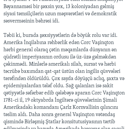
Bəyannaməsi bir şəxsin yox, 13 koloniyadan gəlmiş
siyasi təmsilçilərin uzun məşvərətləri və demokratik
səsverməsinin bəhrəsi idi.
Təbii ki, burada şəxsiyyətlərin də böyük rolu var idi.
Amerika İnqilabına rəhbərlik edən Corc Vaşinqton
hərbi general olaraq çətin məqamlarda dünyanın ən
qüdrətli imperiyasının ordusu ilə üz-üzə gəlməkdən
çəkinmədi. Minlərlə amerikalı silah, sursat və hərbi
təcrübə baxımdan qat-qat üstün olan ingilis qüvvələri
tərəfindən öldürüldü. Çox sayda döyüşçü aclıq, şaxta və
epidemiyalardan tələf oldu. Sağ qalanları isə sakit
qətiyyətlə səfərbər edib qələbəyə aparan Corc Vaşinqton
1781-ci il, 19 oktyabrda İngiltərə qüvvələrinin Şimali
Amerikadakı komandanı Çarlz Kornvallisin qılıncını
təslim aldı. Daha sonra general Vaşinqton vətəndaş
qismində Birləşmiş Ştatlar konsitutusiyasının tərtib