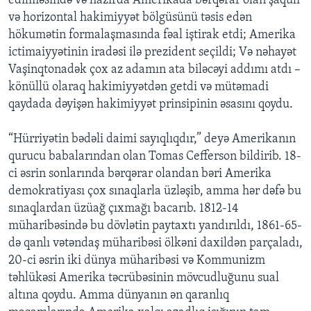
edilməsində və hazırda Amerikada bərqərar olan şaquli
və horizontal hakimiyyət bölgüsünü təsis edən
hökumətin formalaşmasında fəal iştirak etdi; Amerika
ictimaiyyətinin iradəsi ilə prezident seçildi; Və nəhayət
Vaşinqtonadək çox az adamın ata biləcəyi addımı atdı –
könüllü olaraq hakimiyyətdən getdi və mütəmadi
qaydada dəyişən hakimiyyət prinsipinin əsasını qoydu.
“Hürriyətin bədəli daimi sayıqlıqdır,” deyə Amerikanın
qurucu babalarından olan Tomas Cefferson bildirib. 18-
ci əsrin sonlarında bərqərar olandan bəri Amerika
demokratiyası çox sınaqlarla üzləşib, amma hər dəfə bu
sınaqlardan üzüağ çıxmağı bacarıb. 1812-14
müharibəsində bu dövlətin paytaxtı yandırıldı, 1861-65-
də qanlı vətəndaş müharibəsi ölkəni daxildən parçaladı,
20-ci əsrin iki dünya müharibəsi və Kommunizm
təhlükəsi Amerika təcrübəsinin mövcudluğunu sual
altına qoydu. Amma dünyanın ən qaranlıq