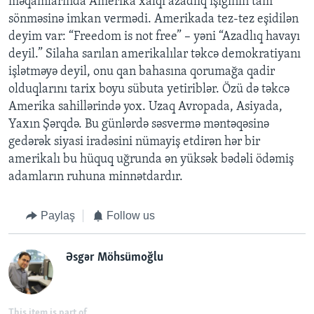
məqamlarında Amerika xalqı azadlıq işığının tam
sönməsinə imkan vermədi. Amerikada tez-tez eşidilən
deyim var: “Freedom is not free” – yəni “Azadlıq havayı
deyil.” Silaha sarılan amerikalılar təkcə demokratiyanı
işlətməyə deyil, onu qan bahasına qorumağa qadir
olduqlarını tarix boyu sübuta yetiriblər. Özü də təkcə
Amerika sahillərində yox. Uzaq Avropada, Asiyada,
Yaxın Şərqdə. Bu günlərdə səsvermə məntəqəsinə
gedərək siyasi iradəsini nümayiş etdirən hər bir
amerikalı bu hüquq uğrunda ən yüksək bədəli ödəmiş
adamların ruhuna minnətdardır.
Paylaş
Follow us
Əsgər Möhsümoğlu
This item is part of