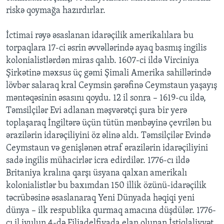
riskə qoymağa hazırdırlar.
İctimai rəyə əsaslanan idarəçilik amerikalılara bu
torpaqlara 17-ci əsrin əvvəllərində ayaq basmış ingilis
kolonialistlərdən miras qalıb. 1607-ci ildə Virciniya
Şirkətinə məxsus üç gəmi Şimali Amerika sahillərində
lövbər salaraq kral Ceymsin şərəfinə Ceymstaun yaşayış
məntəqəsinin əsasını qoydu. 12 il sonra – 1619-cu ildə,
Təmsilçilər Evi adlanan məşvərətçi şura bir yerə
toplaşaraq İngiltərə üçün tütün mənbəyinə çevrilən bu
ərazilərin idarəçiliyini öz əlinə aldı. Təmsilçilər Evində
Ceymstaun və genişlənən ətraf ərazilərin idarəçiliyini
sadə ingilis mühacirlər icra edirdilər. 1776-cı ildə
Britaniya kralına qarşı üsyana qalxan amerikalı
kolonialistlər bu baxımdan 150 illik özünü-idarəçilik
təcrübəsinə əsaslanaraq Yeni Dünyada həqiqi yeni
dünya – ilk respublika qurmaq amacına düşdülər. 1776-
cı il iyulun 4-də Filiadelfiyada elan olunan İstiqlaliyyət