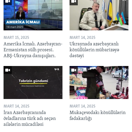
MART 15, 2025
MART 14, 2025
Amerika İcmalı. Azərbaycan-
Ukraynada azərbaycanlı
Ermənistan sülh prosesi.
könüllülərin mübarizəyə
ABŞ-Ukrayna danışıqları.
dəstəyi
MART 14, 2025
MART 14, 2025
İran Azərbaycanında
Mukaçevodakı könüllülərin
övladlarına türk adı seçən
fədakarlığı
ailələrin mücadiləsi