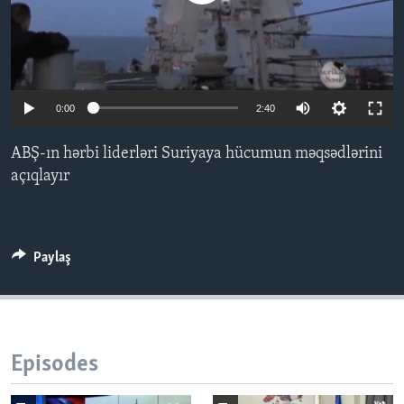
BIZI IZLƏYIN
0:00
2:40
Dillər
ABŞ-ın hərbi liderləri Suriyaya hücumun məqsədlərini
açıqlayır
Paylaş
Episodes