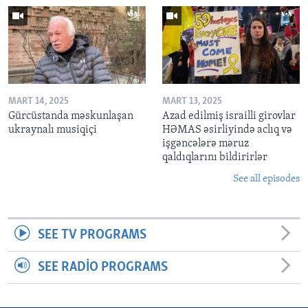
MART 14, 2025
MART 13, 2025
Gürcüstanda məskunlaşan
Azad edilmiş israilli girovlar
ukraynalı musiqiçi
HƏMAS əsirliyində aclıq və
işgəncələrə məruz
qaldıqlarını bildirirlər
See all episodes
SEE TV PROGRAMS
SEE RADIO PROGRAMS