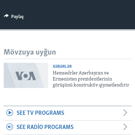
BIZI IZLƏYIN
Paylaş
Dillər
Mövzuya uyğun
XƏBƏRLƏR
Həmsədrlər Azərbaycan və
Ermənistan prezidentlərinin
görüşünü konstruktiv qiymətləndirir
SEE TV PROGRAMS
SEE RADIO PROGRAMS