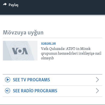
Paylaş
BIZI IZLƏYIN
Mövzuya uyğun
Dillər
XƏBƏRLƏR
Vəfa Quluzadə: ATƏT-in Minsk
qrupunun həmsədrləri irəliləyişə nail
olmayıb
SEE TV PROGRAMS
SEE RADIO PROGRAMS