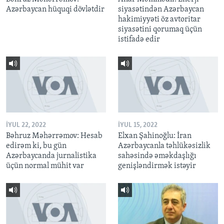
Azərbaycan hüquqi dövlətdir
siyasətindən Azərbaycan
hakimiyyəti öz avtoritar
siyasətini qorumaq üçün
istifadə edir
İYUL 22, 2022
İYUL 15, 2022
Bəhruz Məhərrəmov: Hesab
Elxan Şahinoğlu: İran
edirəm ki, bu gün
Azərbaycanla təhlükəsizlik
Azərbaycanda jurnalistika
sahəsində əməkdaşlığı
üçün normal mühit var
genişləndirmək istəyir