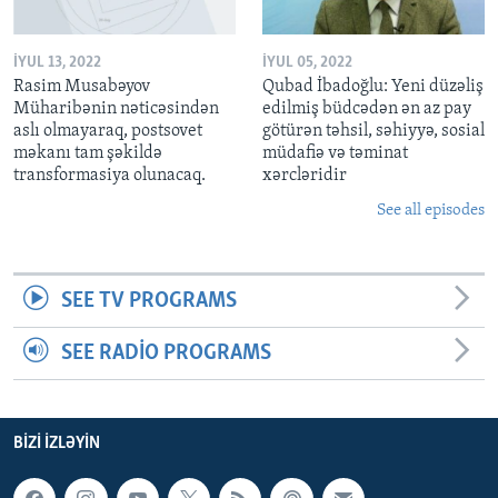
İYUL 13, 2022
İYUL 05, 2022
Rasim Musabəyov
Qubad İbadoğlu: Yeni düzəliş
Müharibənin nəticəsindən
edilmiş büdcədən ən az pay
aslı olmayaraq, postsovet
götürən təhsil, səhiyyə, sosial
məkanı tam şəkildə
müdafiə və təminat
transformasiya olunacaq.
xərcləridir
See all episodes
SEE TV PROGRAMS
SEE RADIO PROGRAMS
BIZI IZLƏYIN