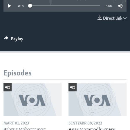
0:00
6:58
BIZI IZLƏYIN
Direct link
Paylaş
Dillər
Episodes
MART 01, 2023
SENTYABR 08, 2022
Bəhruz Məhərrəmov:
Anar Məmmədli: Enerji