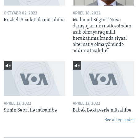
OKTYABR 02, 2022
APREL 18, 2022
Ruzbeh Səadəti ilə müsahibə
Mahmud Bilgin: “Nüvə
danışıqlarının nəticəsindən
asılı olmayaraq milli
hərəkatımız İranda siyasi
alternativ olma yönündə
addım atmalıdır”
APREL 12, 2022
APREL 12, 2022
Simin Səbri ilə müsahibə
Babək Bəxtavərlə müsahibə
See all episodes