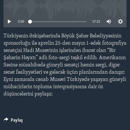
No media source currently available
BIZI IZLƏYIN
0:00
17:22
Türkiyənin Əskişəhərində Böyük Şəhər Bələdiyyəsinin
Dillər
sponsorluğu ilə aprelin 25-dən mayın 1-ədək fotoqrafiya
sənətçisi Hadi Musəvinin işlərindən ibarət olan “Bir
Şəhərin Həyatı” adlı foto-sərgi təşkil edilib. Amerikanın
Səsinə müsahibədə güneyli sənətçi həmin sərgi, digər
sənət fəaliyyətləri və gələcək üçün planlarından danışır.
Eyni zamanda cənab Musəvi Türkiyədə yaşayan güneyli
mühacirlərin topluma inteqrasiyasına dair öz
düşüncələrini paylaşır.
Paylaş