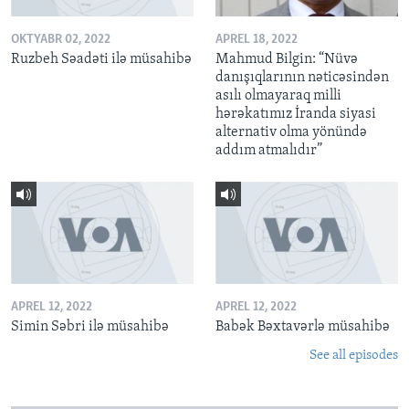
OKTYABR 02, 2022
APREL 18, 2022
Ruzbeh Səadəti ilə müsahibə
Mahmud Bilgin: “Nüvə
danışıqlarının nəticəsindən
asılı olmayaraq milli
hərəkatımız İranda siyasi
alternativ olma yönündə
addım atmalıdır”
APREL 12, 2022
APREL 12, 2022
Simin Səbri ilə müsahibə
Babək Bəxtavərlə müsahibə
See all episodes