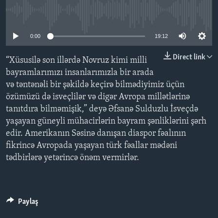
No media source currently available
BIZI IZLƏYIN
0:00
19:12
Direct link
“Xüsusilə son illərdə Novruz kimi milli
Dillər
bayramlarımızı insanlarımızla bir arada
və təntənəli bir şəkildə keçirə bilmədiyimiz üçün
özümüzü də isveçlilər və digər Avropa millətlərinə
tanıtdıra bilməmişik,” deyə Əfsanə Sulduzlu İsveçdə
yaşayan güneyli mühacirlərin bayram şənliklərini şərh
edir. Amerikanın Səsinə danışan diaspor fəalının
fikrincə Avropada yaşayan türk fəallar mədəni
tədbirlərə yetərincə önəm vermirlər.
Paylaş