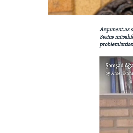
Arqument.az s
Səsinə müsahi
problemlərdən 
by
Amerikanı