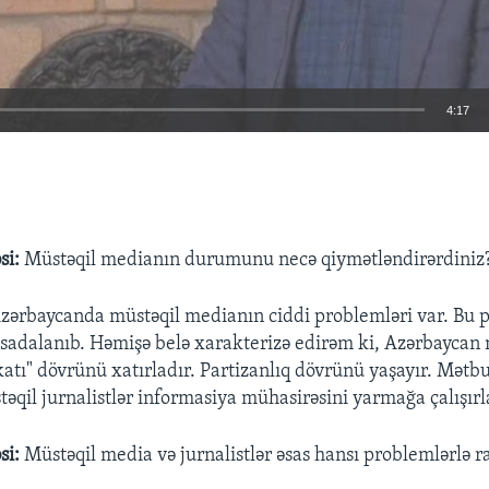
4:17
EMBED
si:
Müstəqil medianın durumunu necə qiymətləndirərdiniz
zərbaycanda müstəqil medianın ciddi problemləri var. Bu 
adalanıb. Həmişə belə xarakterizə edirəm ki, Azərbaycan
katı" dövrünü xatırladır. Partizanlıq dövrünü yaşayır. Mət
təqil jurnalistlər informasiya mühasirəsini yarmağa çalışırl
si:
Müstəqil media və jurnalistlər əsas hansı problemlərlə ra