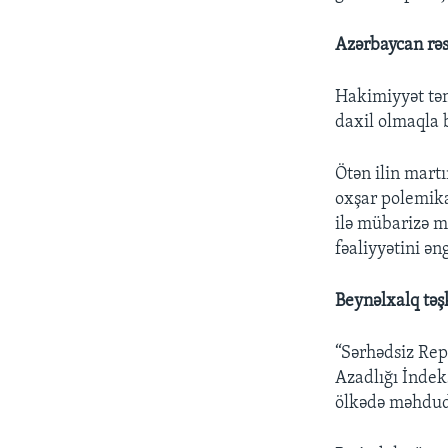
Azərbaycan rəsm
Hakimiyyət təms
daxil olmaqla 
Ötən ilin mart
oxşar polemika
ilə mübarizə mə
fəaliyyətini ən
Beynəlxalq təşk
“Sərhədsiz Rep
Azadlığı İndeks
ölkədə məhdudl