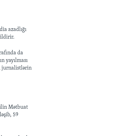
dia azadlığı
ldirir.
rafında da
ın yayılması
jurnalistlərin
ilin Mətbuat
ləşib, 59