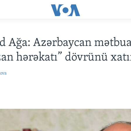
d Ağa: Azərbaycan mətbua
zan hərəkatı” dövrünü xatı
ova