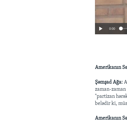
0:00
Amerikanın Sə
Şəmşad Ağa:
A
zaman-zaman s
"partizan hərə
belədir ki, müs
Amerikanın Sə