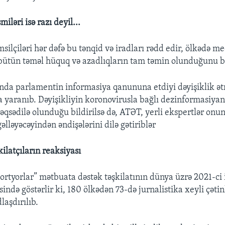
iləri isə razı deyil...
ilçiləri hər dəfə bu tənqid və iradları rədd edir, ölkədə me
bütün təməl hüquq və azadlıqların tam təmin olunduğunu bi
ında parlamentin informasiya qanununa etdiyi dəyişiklik ət
 yaranıb. Dəyişikliyin koronovirusla bağlı dezinformasiyan
qsədilə olunduğu bildirilsə də, ATƏT, yerli ekspertlər onun 
gəlləyəcəyindən əndişələrini dilə gətiriblər
ilatçıların reaksiyası
ortyorlar” mətbuata dəstək təşkilatının dünya üzrə 2021-ci 
ində göstərlir ki, 180 ölkədən 73-də jurnalistika xeyli çətin
aşdırılıb.