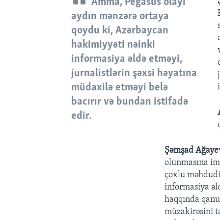
Amma, Pegasus olayı
aydın mənzərə ortaya
qoydu ki, Azərbaycan
hakimiyyəti nəinki
informasiya əldə etməyi,
jurnalistlərin şəxsi həyatına
müdaxilə etməyi belə
bacırır və bundan istifadə
edir.
Şəmşad Ağaye
olunmasına imk
çoxlu məhdudiy
informasiya əl
haqqında qanun
müzakirəsini tə