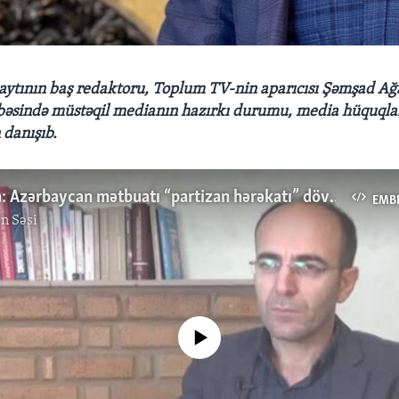
aytının baş redaktoru, Toplum TV-nin aparıcısı Şəmşad A
bəsində müstəqil medianın hazırkı durumu, media hüquqlar
danışıb.
Şəmşad Ağa: Azərbaycan mətbuatı “partizan hərəkatı” dövrünü xatırladır
EMB
n Səsi
No media source currently available