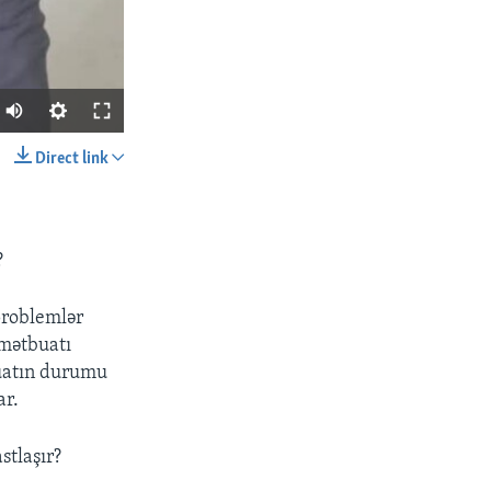
Direct link
SHARE
?
problemlər
 mətbuatı
buatın durumu
px
width
ar.
stlaşır?