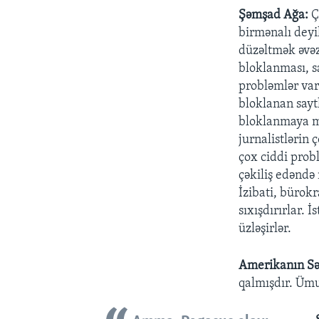
Şəmşad Ağa:
Ç
birmənalı deyi
düzəltmək əvə
bloklanması, sa
probləmlər va
bloklanan saytl
bloklanmaya m
jurnalistlərin
çox ciddi probl
çəkiliş edəndə
İzibati, bürok
sıxışdırırlar. 
üzləşirlər.
Amerikanın Sə
qalmışdır. Ümu