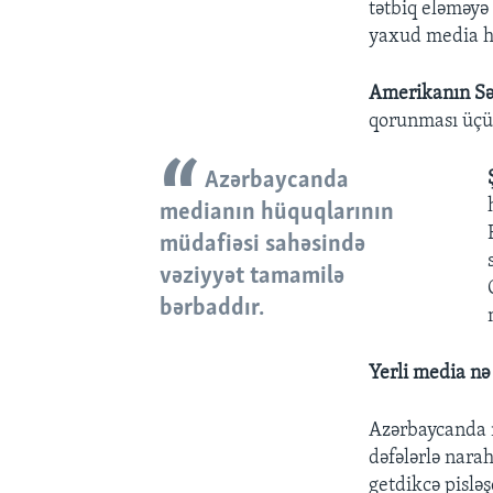
tətbiq eləməyə
yaxud media h
Amerikanın Sə
qorunması üçün
Azərbaycanda
medianın hüquqlarının
müdafiəsi sahəsində
vəziyyət tamamilə
bərbaddır.
Yerli media nə
Azərbaycanda m
dəfələrlə nara
getdikcə pisləş