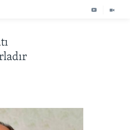
tı
rladır