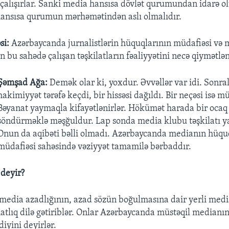
 çalışırlar. Sanki media hansısa dövlət qurumundan idarə o
ansısa qurumun mərhəmətindən aslı olmalıdır.
si:
Azərbaycanda jurnalistlərin hüquqlarının müdafiəsi və 
 bu sahədə çalışan təşkilatların fəaliyyətini necə qiymətlən
Şəmşad Ağa:
Demək olar ki, yoxdur. Əvvəllər var idi. Sonrala
hakimiyyət tərəfə keçdi, bir hissəsi dağıldı. Bir neçəsi isə m
Bəyanat yaymaqla kifayətlənirlər. Hökümət harada bir ocaq
söndürməklə məşğuldur. Lap sonda media klubu təşkilatı y
Onun da aqibəti bəlli olmadı. Azərbaycanda medianın hüqu
müdafiəsi sahəsində vəziyyət tamamilə bərbaddır.
 deyir?
edia azadlığının, azad sözün boğulmasına dair yerli medi
hatlıq dilə gətiriblər. Onlar Azərbaycanda müstəqil medianın
diyini deyirlər.