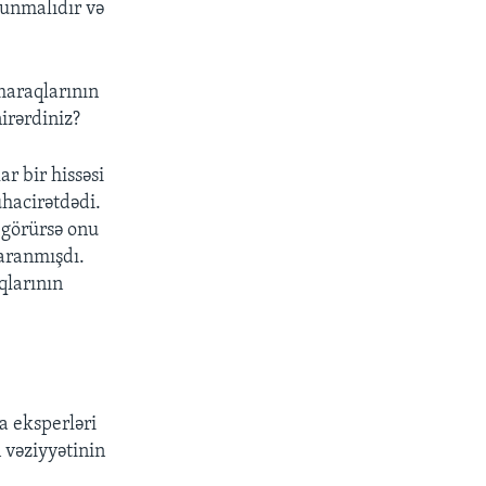
lunmalıdır və
maraqlarının
irərdiniz?
r bir hissəsi
ühacirətdədi.
 görürsə onu
aranmışdı.
qlarının
a eksperləri
 vəziyyətinin