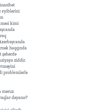
ünasibət
 eyiblərini
ın
ilməsi kimi
baycanda
araq
 Azərbaycanda
 etmək haqqında
st şəhərdə
siyaya ziddir.
 etməyini
ddi problemlərlə
a məruz
aqlar dayanır?