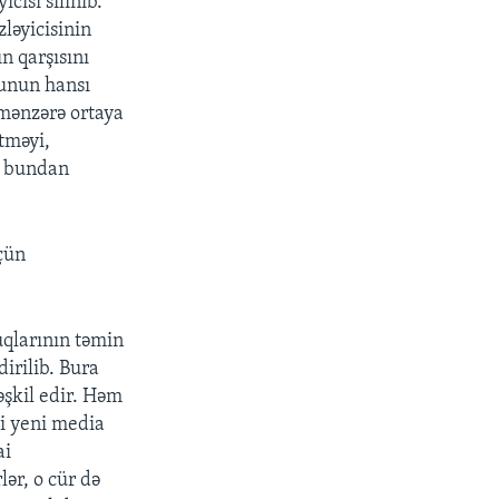
cisi silinib.
ləyicisinin
n qarşısını
bunun hansı
 mənzərə ortaya
tməyi,
və bundan
çün
qlarının təmin
irilib. Bura
əşkil edir. Həm
i yeni media
ai
lər, o cür də