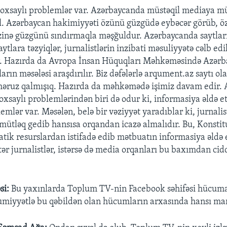
oxsaylı problemlər var. Azərbaycanda müstəqil mediaya m
l. Azərbaycan hakimiyyəti özünü güzgüdə eybəcər görüb, öz
zinə güzgünü sındırmaqla məşğuldur. Azərbaycanda saytlar
ytlara təzyiqlər, jurnalistlərin inzibati məsuliyyətə cəlb ed
r. Hazırda da Avropa İnsan Hüquqları Məhkəməsində Azər
arın məsələsi araşdırılır. Biz dəfələrlə arqument.az saytı ol
əruz qalmışıq. Hazırda da məhkəmədə işimiz davam edir.
 çoxsaylı problemlərindən biri də odur ki, informasiya əldə
emlər var. Məsələn, belə bir vəziyyət yaradıblar ki, jurnali
 mütləq gedib hansısa orqandan icazə almalıdır. Bu, Konstitu
ratik resurslardan istifadə edib mətbuatın informasiya əldə
İstər jurnalistlər, istərsə də media orqanları bu baxımdan ci
si:
Bu yaxınlarda Toplum TV-nin Facebook səhifəsi hücum
miyyətlə bu qəbildən olan hücumların arxasında hansı mar