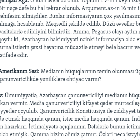
Şəmşad Ağa:
Ondan əvvəl də olub. Toplum TV-nin xeyli izləyi
Bir neçə dəfə bu hal təkrar olunub. Arqument.az-ın 16 min iz
səhifəsini silmişdilər. Bunlar informasiyanın çox yayılmasını
almağa hesablanıb. Məqsədli şəkildə edilib. Düzü əvvəllər 
vasitələrlə edildiyini bilmirdik. Amma, Pegasus olayı aydın
qoydu ki, Azərbaycan hakimiyyəti nəinki informasiya əldə e
jurnalistlərin şəxsi həyatına müdaxilə etməyi belə bacırır 
istifadə edir.
Amerikanın Səsi:
Medianın hüquqlarının təmin olunması ü
qanunvericilikdə yeniliklərə ehtiyac varmı?
v:
Ümumiyyətlə, Azərbaycan qanunvericiliyi medianın hüqu
an vermir. Media qanunvericiliyi kifayət qədər mürteciləşd
yətlər qoyulub. Qanunvericilik Konstitusiya ilə ziddiyyət t
də etmək haqqında qanun, istər media haqqında qanun. İnd
 hazırlanr. İctimaiyyətə açıqlanmır. Dəfələrlə bunun ictim
ləb etmişik. Qanuna bizim əlimiz çatmır. Özləri necə istəyir