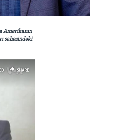
ğa Amerikanın
ı sahəsindəki
ED
SHARE