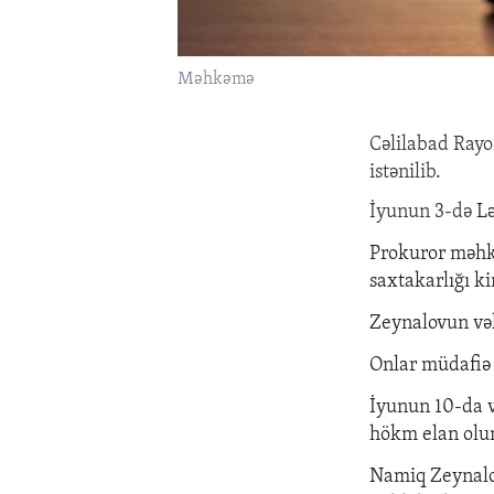
Məhkəmə
Cəlilabad Rayo
istənilib.
İyunun 3-də
Lə
Prokuror məhkə
saxtakarlığı k
Zeynalovun vəki
Onlar müdafiə 
İyunun 10-da v
hökm elan olu
Namiq Zeynalov