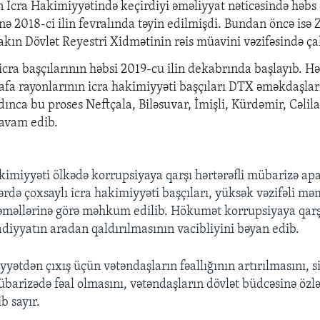
n İcra Hakimiyyətində keçirdiyi əməliyyat nəticəsində həbs 
inə 2018-ci ilin fevralında təyin edilmişdi. Bundan öncə isə
ın Dövlət Reyestri Xidmətinin rəis müavini vəzifəsində çal
cra başçılarının həbsi 2019-cu ilin dekabrında başlayıb. H
afa rayonlarının icra hakimiyyəti başçıları DTX əməkdaşlar
rdınca bu proses Neftçala, Biləsuvar, İmişli, Kürdəmir, Cəli
davam edib.
akimiyy
ə
ti
ö
lk
ə
d
ə
korrupsiyaya qar
şı
h
ə
rt
ə
r
ə
fli m
ü
bariz
ə
apa
ə
rd
ə
ç
oxsayl
ı
icra hakimiyy
ə
ti ba
şçı
lar
ı
, y
ü
ks
ə
k v
ə
zif
ə
li m
ə
ə
m
ə
ll
ə
rin
ə
g
ö
r
ə
m
ə
hkum edilib. H
ö
kum
ə
t korrupsiyaya qar
sadiyyat
ı
n aradan qald
ı
r
ı
lmas
ı
n
ı
n vacibliyini b
ə
yan edib.
iyy
ə
td
ə
n çıxış üçün v
ə
t
ə
ndaşların f
ə
allığının artırılmasını, s
übariz
ə
d
ə
f
ə
al olmasını, v
ə
t
ə
ndaşların dövl
ə
t büdc
ə
sin
ə
özl
b sayır.