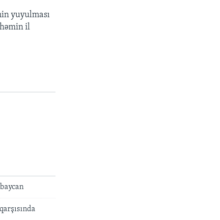
nin yuyulmas
ı
 h
ə
min il
rbaycan
 qarşısında