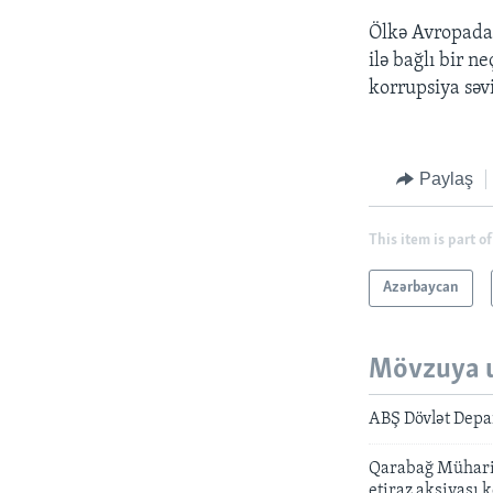
Ö
lk
ə
Avropada 
il
ə
ba
ğlı bir ne
korrupsiya s
ə
v
Paylaş
This item is part of
Azərbaycan
Mövzuya 
ABŞ Dövlət Depa
Qarabağ Müharibə
etiraz aksiyası 