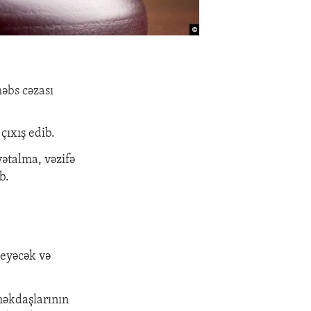
h
əbs cəzası
çıxış edib.
ətalma, vəzifə
b.
deyəcək və
məkdaşlarının