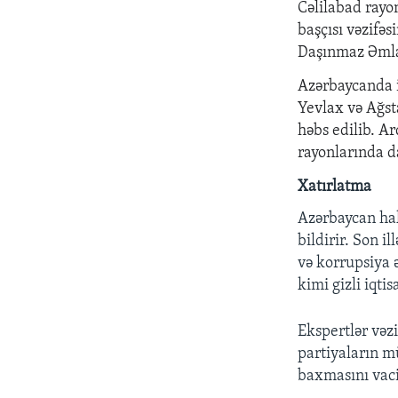
Cəlilabad rayo
başçısı vəzifəs
Daşınmaz Əmlak
Azərbaycanda i
Yevlax və Ağst
həbs edilib. A
rayonlarında 
Xatırlatma
Az
ə
rbaycan h
bildirir. Son ill
v
ə
korrupsiya
kimi gizli iqti
Ekspertl
ə
r v
ə
z
partiyaların m
baxmasını vaci