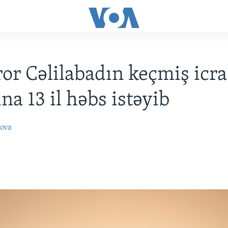
or Cəlilabadın keçmiş icra
na 13 il həbs istəyib
ova