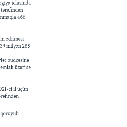
egiya iclas
ı
nda
 t
ə
r
ə
find
ə
n
nmaqla 466
in edilm
ə
si
39 milyon 285
vl
ə
t b
ü
dc
ə
sin
ə
ə
mlak
ü
z
ə
rin
ə
21-ci il üçün
ə
r
ə
find
ə
n
i qoruyub