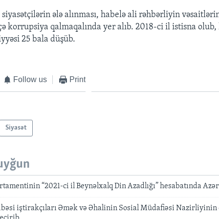
siyas
ə
t
çil
ə
rin
ə
l
ə
al
ınması, habel
ə
ali r
ə
hb
ə
rliyin v
ə
saitl
ə
ri
ç
ə
korrupsiya qalmaqal
ında yer alıb. 2018-ci il istisna olub,
iyy
ə
si 25 bala d
üşüb.
Follow us
Print
Siyasət
uyğun
rtamentinin “2021-ci il Beynəlxalq Din Azadlığı” hesabatında Azə
si iştirakçıları Əmək və Əhalinin Sosial Müdafiəsi Nazirliyinin
keçirib