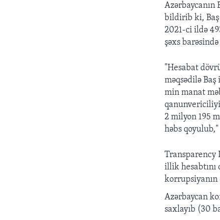
Az
ə
rbaycan
ı
n 
bildirib ki, Ba
ş
2021-ci ild
ə
49
ş
ə
xs bar
ə
sind
ə
"Hesabat dövr
m
ə
qs
ə
dil
ə
Ba
ş
min manat m
ə
qanunvericiliyi
2 milyon 195 
h
ə
bs qoyulub,
Transparency 
illik hesabtını 
korrupsiyanın
Az
ə
rbaycan ko
saxlay
ıb (30 ba