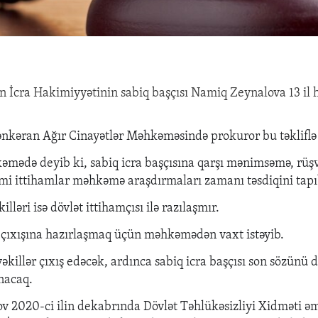
n İcra Hakimiyyətinin sabiq başçısı Namiq Zeynalova 13 il 
nkəran Ağır Cinayətlər Məhkəməsində prokuror bu təkliflə 
mədə deyib ki, sabiq icra başçısına qarşı mənimsəmə, rüşv
imi ittihamlar məhkəmə araşdırmaları zamanı təsdiqini tapı
lləri isə dövlət ittihamçısı ilə razılaşmır.
çıxışına hazırlaşmaq üçün məhkəmədən vaxt istəyib.
əkillər çıxış edəcək, ardınca sabiq icra başçısı son sözünü 
nacaq.
 2020-ci ilin dekabrında Dövlət Təhlükəsizliyi Xidməti ə