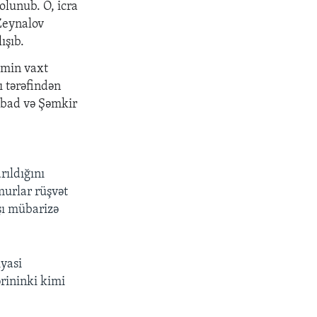
olunub. O, icra
 Zeynalov
ışıb.
əmin vaxt
ı tərəfindən
labad və Şəmkir
r
ı
ld
ığı
n
ı
murlar r
üş
v
ə
t
şı
m
ü
bariz
ə
iyasi
ə
rininki kimi