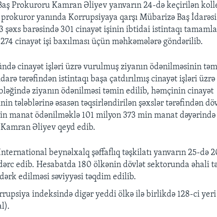
Ba
ş
Prokuroru Kamran
Ə
liyev yanvar
ı
n 24-d
ə
ke
ç
iril
ə
n koll
prokuror yan
ı
nda Korrupsiyaya qar
şı
M
ü
bariz
ə
Ba
ş
İ
dar
ə
si
3
ş
ə
xs bar
ə
sind
ə
301 cinay
ə
t i
ş
inin ibtidai istintaq
ı
tamamla
274 cinay
ə
t i
ş
i bax
ı
lmas
ı
üçü
n m
ə
hk
ə
m
ə
l
ə
r
ə
g
ö
nd
ə
rilib.
ünd
ə
cinay
ə
t i
ş
l
ə
ri
ü
zr
ə
vurulmu
ş
ziyan
ı
n
ö
d
ə
nilm
ə
sinin t
ə
m
idar
ə
t
ə
r
ə
find
ə
n istintaq
ı
ba
ş
a
ç
atd
ı
r
ı
lm
ış
cinay
ə
t i
ş
l
ə
ri
ü
zr
ə
bl
ə
ğ
ind
ə
ziyan
ı
n
ö
d
ə
nilm
ə
si t
ə
min edilib, h
ə
m
ç
inin cinay
ə
t
nin t
ə
l
ə
bl
ə
rin
ə
ə
sas
ə
n t
ə
qsirl
ə
ndiril
ə
n
ş
ə
xsl
ə
r t
ə
r
ə
find
ə
n d
ö
min manat öd
ə
nilm
ə
kl
ə
101 milyon 373 min manat d
ə
y
ə
rind
ə
" Kamran
Ə
liyev qeyd edib.
International beyn
ə
lxalq ş
ə
ffaflıq t
ə
şkilatı yanvarın 25-d
ə
20
d
ə
rc edib. Hesabatda 180 ölk
ə
nin dövl
ə
t sektorunda
ə
hali t
 d
ə
rk edilm
ə
si s
ə
viyy
ə
si t
ə
qdim edilib.
rrupsiya indeksind
ə
dig
ə
r yeddi
ölk
ə
il
ə
birlikd
ə
128-ci yer
l).