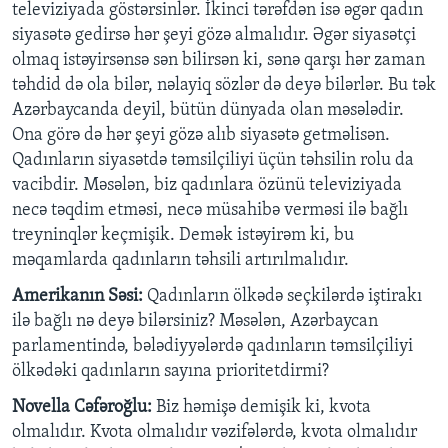
televiziyada göstərsinlər. İkinci tərəfdən isə əgər qadın
siyasətə gedirsə hər şeyi gözə almalıdır. Əgər siyasətçi
olmaq istəyirsənsə sən bilirsən ki, sənə qarşı hər zaman
təhdid də ola bilər, nəlayiq sözlər də deyə bilərlər. Bu tək
Azərbaycanda deyil, bütün dünyada olan məsələdir.
Ona görə də hər şeyi gözə alıb siyasətə getməlisən.
Qadınların siyasətdə təmsilçiliyi üçün təhsilin rolu da
vacibdir. Məsələn, biz qadınlara özünü televiziyada
necə təqdim etməsi, necə müsahibə verməsi ilə bağlı
treyninqlər keçmişik. Demək istəyirəm ki, bu
məqamlarda qadınların təhsili artırılmalıdır.
Amerikanın Səsi:
Qadınların ölkədə seçkilərdə iştirakı
ilə bağlı nə deyə bilərsiniz? Məsələn, Azərbaycan
parlamentində, bələdiyyələrdə qadınların təmsilçiliyi
ölkədəki qadınların sayına prioritetdirmi?
Novella Cəfəroğlu:
Biz həmişə demişik ki, kvota
olmalıdır. Kvota olmalıdır vəzifələrdə, kvota olmalıdır