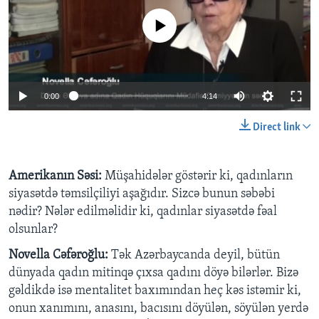
No media source currently available
0:00
4:14
Direct link
Amerikanın Səsi:
Müşahidələr göstərir ki, qadınların
siyasətdə təmsilçiliyi aşağıdır. Sizcə bunun səbəbi
nədir? Nələr edilməlidir ki, qadınlar siyasətdə fəal
olsunlar?
Novella C
əfəroğlu:
Tək Azərbaycanda deyil, bütün
dünyada qadın mitinqə çıxsa qadını döyə bilərlər. Bizə
gəldikdə isə mentalitet baxımından heç kəs istəmir ki,
onun xanımını, anasını, bacısını döyülən, söyülən yerdə