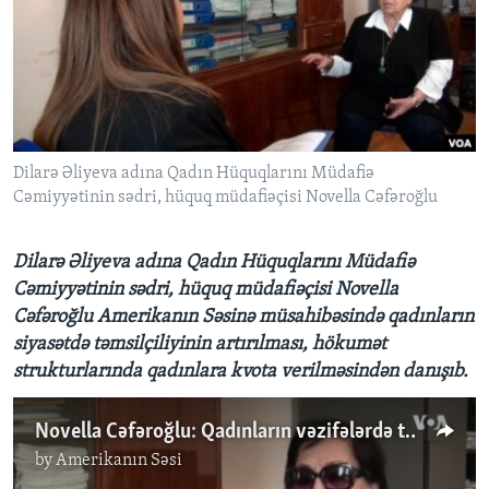
BIZI IZLƏYIN
Dillər
Dilarə Əliyeva adına Qadın Hüquqlarını Müdafiə
Cəmiyyətinin sədri, hüquq müdafiəçisi Novella Cəfəroğlu
Dilarə Əliyeva adına Qadın Hüquqlarını Müdafiə
Cəmiyyətinin sədri, hüquq müdafiəçisi Novella
Cəfəroğlu Amerikanın Səsinə müsahibəsində qadınların
siyasətdə təmsilçiliyinin artırılması,
hökumət
strukturlarında qadınlara kvota verilməsindən danışıb.
Novella Cəfəroğlu: Qadınların vəzifələrdə təmsilçiliyi üçün kvota olmalıdır
by
Amerikanın Səsi