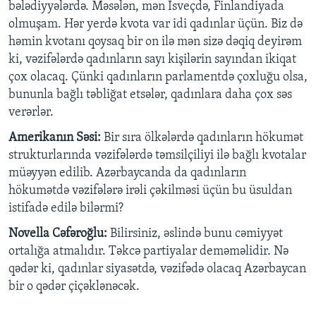
bələdiyyələrdə. Məsələn, mən İsveçdə, Finlandiyada
olmuşam. Hər yerdə kvota var idi qadınlar üçün. Biz də
həmin kvotanı qoysaq bir on ilə mən sizə dəqiq deyirəm
ki, vəzifələrdə qadınların sayı kişilərin sayından ikiqat
çox olacaq. Çünki qadınların parlamentdə çoxluğu olsa,
bununla bağlı təbliğat etsələr, qadınlara daha çox səs
verərlər.
Amerikanın Səsi:
Bir sıra ölkələrdə qadınların hökumət
strukturlarında vəzifələrdə təmsilçiliyi ilə bağlı kvotalar
müəyyən edilib. Azərbaycanda da qadınların
hökumətdə vəzifələrə irəli çəkilməsi üçün bu üsuldan
istifadə edilə bilərmi?
Novella Cəfəroğlu:
Bilirsiniz, əslində bunu cəmiyyət
ortalığa atmalıdır. Təkcə partiyalar deməməlidir. Nə
qədər ki, qadınlar siyasətdə, vəzifədə olacaq Azərbaycan
bir o qədər çiçəklənəcək.