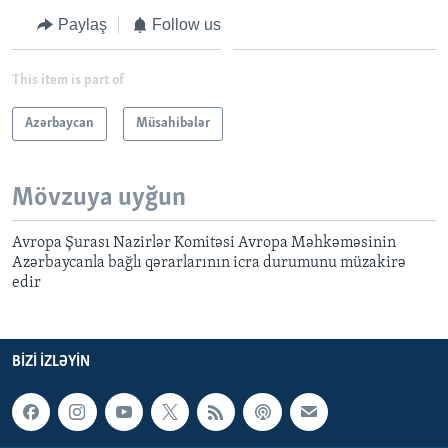
Paylaş
Follow us
This item is part of
Azərbaycan
Müsahibələr
Mövzuya uyğun
Avropa Şurası Nazirlər Komitəsi Avropa Məhkəməsinin
Azərbaycanla bağlı qərarlarının icra durumunu müzakirə
edir
BIZI IZLƏYIN