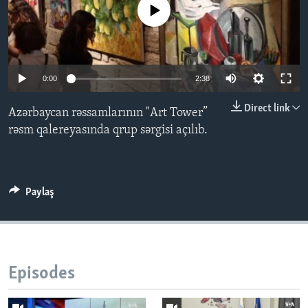
No media source currently available
BIZI IZLƏYIN
0:00
2:38
Dillər
Direct link
Azərbaycan rəssamlarının "Art Tower”
rəsm qalereyasında qrup sərgisi açılıb.
Paylaş
Episodes