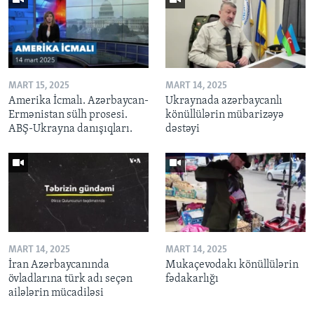
MART 15, 2025
MART 14, 2025
Amerika İcmalı. Azərbaycan-
Ukraynada azərbaycanlı
Ermənistan sülh prosesi.
könüllülərin mübarizəyə
ABŞ-Ukrayna danışıqları.
dəstəyi
MART 14, 2025
MART 14, 2025
İran Azərbaycanında
Mukaçevodakı könüllülərin
övladlarına türk adı seçən
fədakarlığı
ailələrin mücadiləsi