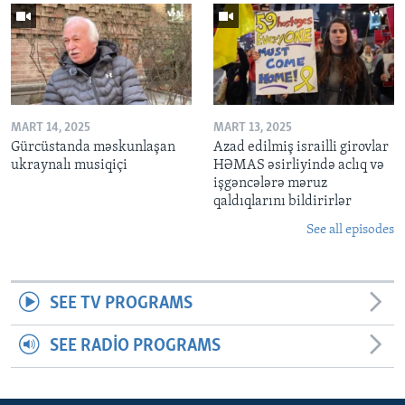
MART 14, 2025
MART 13, 2025
Gürcüstanda məskunlaşan
Azad edilmiş israilli girovlar
ukraynalı musiqiçi
HƏMAS əsirliyində aclıq və
işgəncələrə məruz
qaldıqlarını bildirirlər
See all episodes
SEE TV PROGRAMS
SEE RADIO PROGRAMS