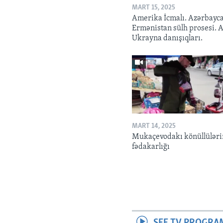
MART 15, 2025
Amerika İcmalı. Azərbayc
Ermənistan sülh prosesi. 
Ukrayna danışıqları.
MART 14, 2025
Mukaçevodakı könüllüləri
fədakarlığı
SEE TV PROGRA