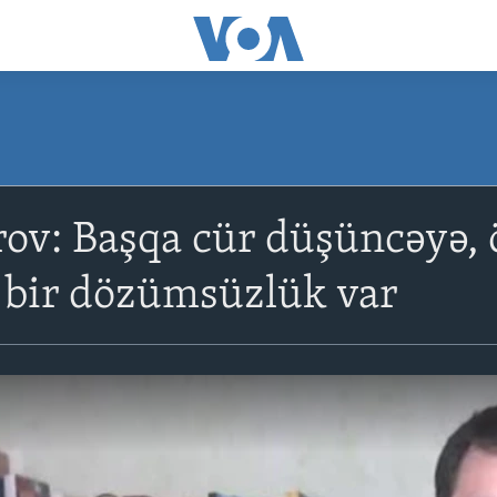
rov: Başqa cür düşüncəyə, 
 bir dözümsüzlük var