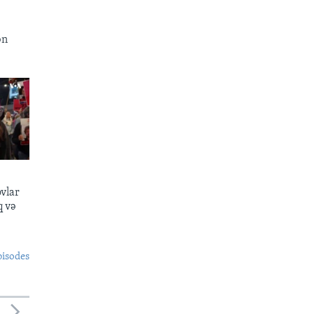
ən
ovlar
q və
pisodes