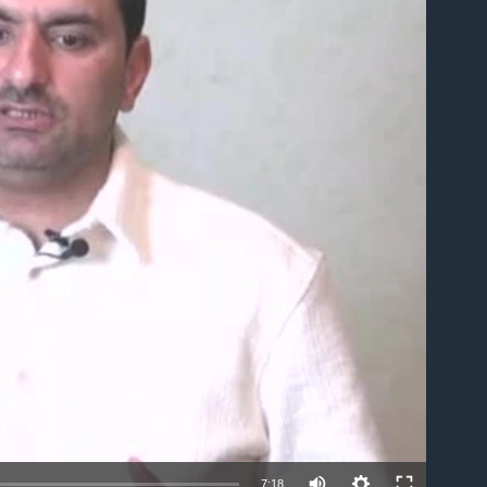
able
7:18