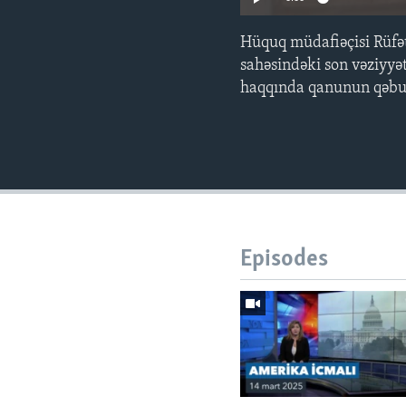
Hüquq müdafiəçisi Rüfə
sahəsindəki son vəziyy
haqqında qanunun qəbul
Episodes