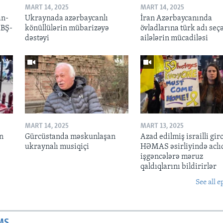
MART 14, 2025
MART 14, 2025
an-
Ukraynada azərbaycanlı
İran Azərbaycanında
ABŞ-
könüllülərin mübarizəyə
övladlarına türk adı seç
dəstəyi
ailələrin mücadiləsi
MART 14, 2025
MART 13, 2025
n
Gürcüstanda məskunlaşan
Azad edilmiş israilli gir
ukraynalı musiqiçi
HƏMAS əsirliyində aclı
işgəncələrə məruz
qaldıqlarını bildirirlər
See all e
MS