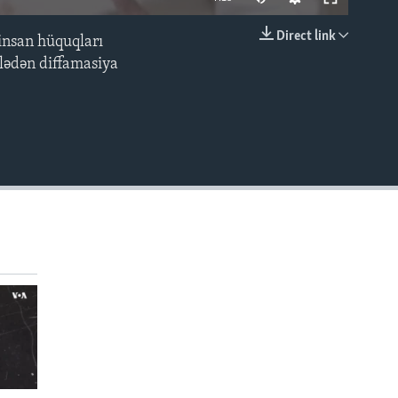
Direct link
insan hüquqları
EMBED
lədən diffamasiya