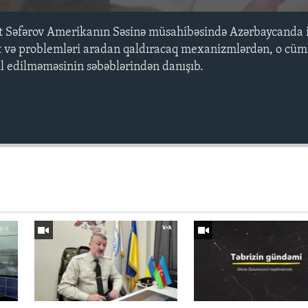
t Səfərov Amerikanın Səsinə müsahibəsində Azərbaycanda 
ət və problemləri aradan qaldıracaq mexanizmlərdən, o cüm
 edilməməsinin səbəblərindən danışıb.