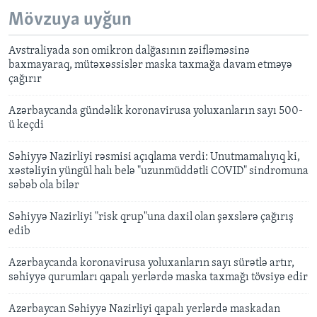
Mövzuya uyğun
Avstraliyada son omikron dalğasının zəifləməsinə
baxmayaraq, mütəxəssislər maska taxmağa davam etməyə
çağırır
Azərbaycanda gündəlik koronavirusa yoluxanların sayı 500-
ü keçdi
Səhiyyə Nazirliyi rəsmisi açıqlama verdi: Unutmamalıyıq ki,
xəstəliyin yüngül halı belə "uzunmüddətli COVID" sindromuna
səbəb ola bilər
Səhiyyə Nazirliyi "risk qrup"una daxil olan şəxslərə çağırış
edib
Azərbaycanda koronavirusa yoluxanların sayı sürətlə artır,
səhiyyə qurumları qapalı yerlərdə maska taxmağı tövsiyə edir
Azərbaycan Səhiyyə Nazirliyi qapalı yerlərdə maskadan