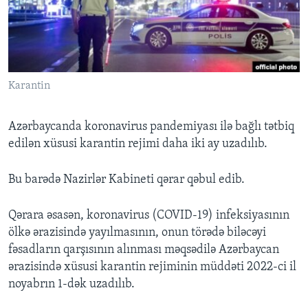
BIZI IZLƏYIN
Karantin
Dillər
Azərbaycanda koronavirus pandemiyası ilə bağlı tətbiq
edilən xüsusi karantin rejimi daha iki ay uzadılıb.
Bu barədə Nazirlər Kabineti qərar qəbul edib.
Qərara əsasən, koronavirus (COVID-19) infeksiyasının
ölkə ərazisində yayılmasının, onun törədə biləcəyi
fəsadların qarşısının alınması məqsədilə Azərbaycan
ərazisində xüsusi karantin rejiminin müddəti 2022-ci il
noyabrın 1-dək uzadılıb.