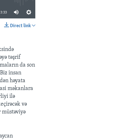
3:33
Direct link
SHARE
ksində
yə təşrif
maların da son
Biz insan
ndən həyata
iyasi məkanlara
iyi ilə
keçirəcək və
r müstəviyə
baycan