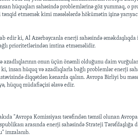
nsan hüquqları sahəsində problemlərinə göz yummaq, o pr
 tənqid etməmək kimi məsələlərdə hökümətin işinə yarıyac
 edir ki, Aİ Azərbaycanla enerji sahəsində əməkdaşlıqda 
ağlı prioritetlərindən imtina etməməlidir.
ə azadlıqlarının onun üçün önəmli olduğunu daim vurğula
 ki, insan hüquq və azadlıqlarla bağlı problemlər enerji sa
təvisində diqqətdən kənarda qalsın. Avropa Birliyi bu məsəl
yə, hüquq müdafiəçisi əlavə edir.
akıda "Avropa Komissiyası tərəfindən təmsil olunan Avropa İ
publikası arasında enerji sahəsində Strateji Tərəfdaşlığa 
 imzalanıb.