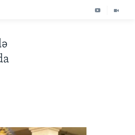
də
da