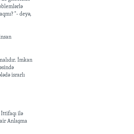
oblemlərlə
aqmı? "- deyə,
insan
malıdır. İmkan
həsində
ədə israrlı
ttifaqı ilə
dair Anlaşma