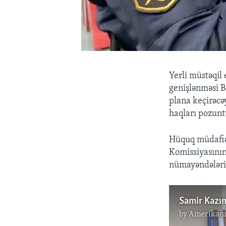
Yerli müstəqil 
genişlənməsi B
plana keçirəcə
haqları pozun
Hüquq müdafiə
Komissiyasının
nümayəndələri 
by
Amerikanı