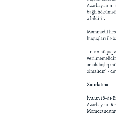
Azərbaycanın i
bağlı höküməti
o bildirir.
Məmmədli hesab
hüquqları ilə b
"İnsan hüquq v
verilməməlidir
əməkdaşlıq müs
olmalıdır" - de
Xatırlatma
İyulun 18-də B
Azərbaycan Res
Memorandumu"