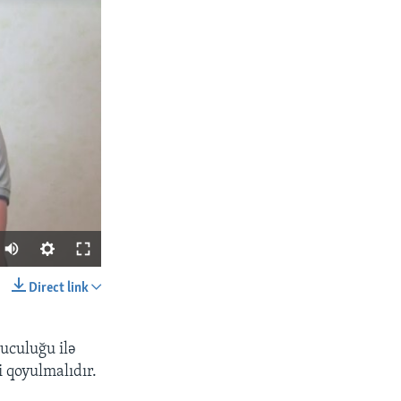
Direct link
SHARE
ruculuğu ilə
i qoyulmalıdır.