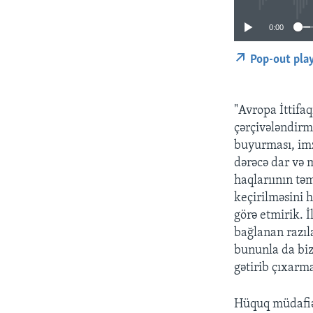
0:00
Pop-out pla
"Avropa İttifa
çərçivələndirmə
buyurması, im
dərəcə dar və 
haqlarıının tə
keçirilməsini h
görə etmirik. İ
bağlanan razıla
bununla da biz
gətirib çıxarma
Hüquq müdafiəç