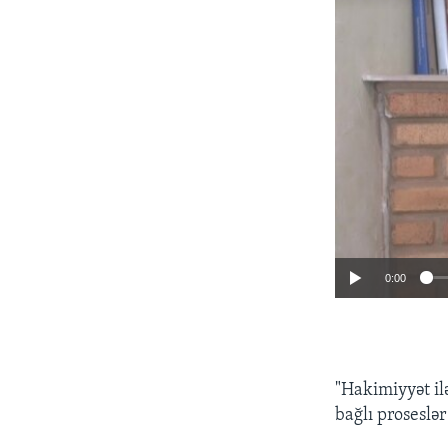
0:00
"Hakimiyyət ilə
bağlı proseslə