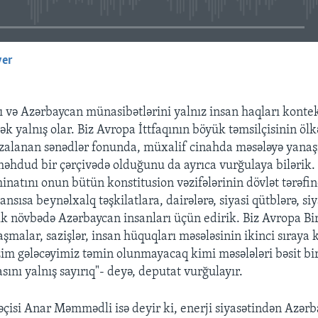
yer
EMBED
qı və Azərbaycan münasibətlərini yalnız insan haqları konte
k yalnış olar. Biz Avropa İttfaqının böyük təmsilçisinin ölkə
zalanan sənədlər fonunda, müxalif cinahda məsələyə yanaş
məhdud bir çərçivədə olduğunu da ayrıca vurğulaya bilərik. 
minatını onun bütün konstitusion vəzifələrinin dövlət tərəfi
ansısa beynəlxalq təşkilatlara, dairələrə, siyasi qütblərə, s
lk növbədə Azərbaycan insanları üçün edirik. Biz Avropa Birl
şmalar, sazişlər, insan hüquqları məsələsinin ikinci sıraya 
im gələcəyimiz təmin olunmayacaq kimi məsələləri bəsit bi
sını yalnış sayırıq"- deyə, deputat vurğulayır.
isi Anar Məmmədli isə deyir ki, enerji siyasətindən Azər