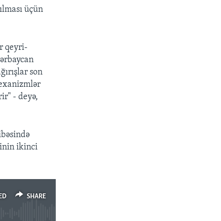
rılması üçün
px
width
r qeyri-
zərbaycan
ğırışlar son
mexanizmlər
ir" - deyə,
ibəsində
inin ikinci
ED
SHARE