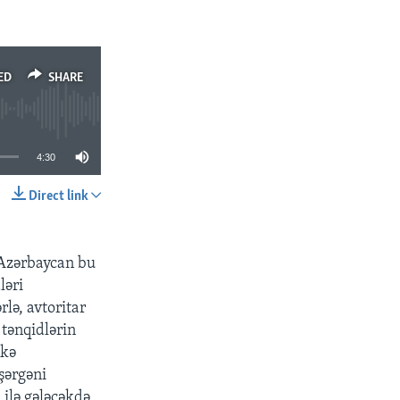
ED
SHARE
4:30
Direct link
SHARE
i Azərbaycan bu
ləri
rlə, avtoritar
tənqidlərin
lkə
şərgəni
ilə gələcəkdə