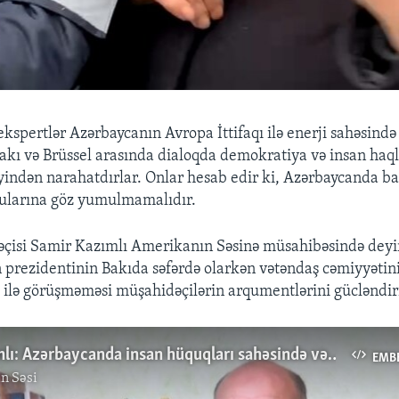
ekspertlər Azərbaycanın Avropa İttifaqı ilə enerji sahəsində
akı və Brüssel arasında dialoqda demokratiya və insan haql
yindən narahatdırlar. Onlar hesab edir ki, Azərbaycanda ba
tularına göz yumulmamalıdır.
çisi Samir Kazımlı Amerikanın Səsinə müsahibəsində deyir
 prezidentinin Bakıda səfərdə olarkən vətəndaş cəmiyyətin
ilə görüşməməsi müşahidəçilərin arqumentlərini gücləndiri
Samir Kazımlı: Azərbaycanda insan hüquqları sahəsində vəziyyətin yaxşılaşdırılması üçün hakimiyyət siyasi iradə nümayiş etdirməlidir
EMB
n Səsi