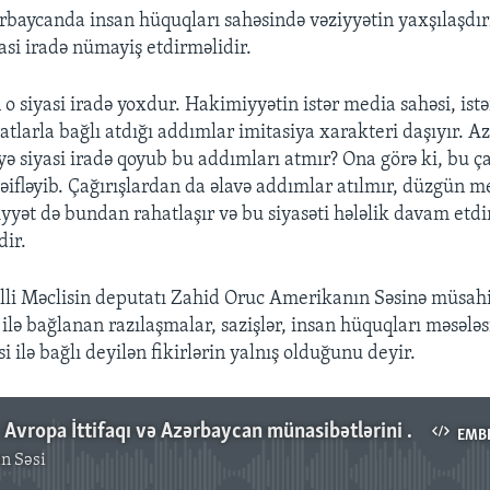
ərbaycanda insan hüquqları sahəsində vəziyyətin yaxşılaşdı
asi iradə nümayiş etdirməlidir.
 siyasi iradə yoxdur. Hakimiyyətin istər media sahəsi, istə
atlarla bağlı atdığı addımlar imitasiya xarakteri daşıyır. A
ə siyasi iradə qoyub bu addımları atmır? Ona görə ki, bu ça
 zəifləyib. Çağırışlardan da əlavə addımlar atılmır, düzgün 
yət də bundan rahatlaşır və bu siyasəti hələlik davam etdir
dir.
lli Məclisin deputatı Zahid Oruc Amerikanın Səsinə müsah
 ilə bağlanan razılaşmalar, sazişlər, insan hüquqları məsələs
i ilə bağlı deyilən fikirlərin yalnış olduğunu deyir.
Zahid Oruc: Avropa İttifaqı və Azərbaycan münasibətlərini yalnız insan haqları konteksində çərçivələndirmək yanlış olar
EMB
n Səsi
No media source currently available