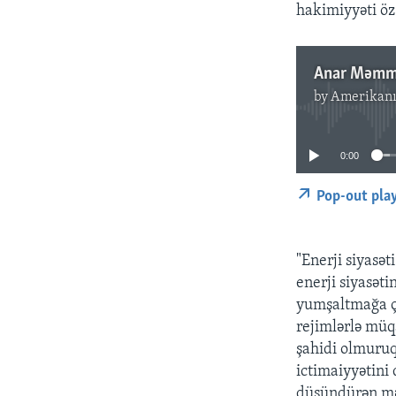
hakimiyyəti öz 
by
Amerikanı
0:00
Pop-out pla
"Enerji siyasət
enerji siyasəti
yumşaltmağa çal
rejimlərlə müq
şahidi olmuruq.
ictimaiyyətini
düşündürən mə