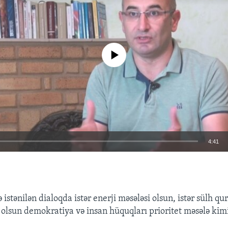
No media source currently available
4:41
EMBED
 istənilən dialoqda istər enerji məsələsi olsun, istər sülh qu
r olsun demokratiya və insan hüquqları prioritet məsələ kim