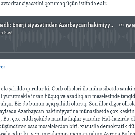
avtoritar siyasətini qorumaq üçün istifadə edir.
Anar Məmmədli: Enerji siyasətindən Azərbaycan hakimiyyəti öz avtoritar siyasətini qorumaq üçün istifadə edir
EMB
n Səsi
No media source currently available
yer
EMBED
i elə şəkildə qurulur ki, Qərb ölkələri ilə münasibətdə sank
ni yürütməklə insan hüquq və azadlıqları məsələsində tənqid
ışır. Biz də bunun açıq şahidi oluruq. Son illər digər ölkələ
ayisədə Azərbaycan hakimiyyətinə münasibətdə çox kəskin 
 Bu, çox ciddi şəkildə narahatlıqlar yaradır. Hal-hazırda ö
 düşündürən əsas məsələlərdən biri, xüsusilə demokratik dü
sələ odur ki, yeni imzalanmış memarandum Avropa Birliyi 