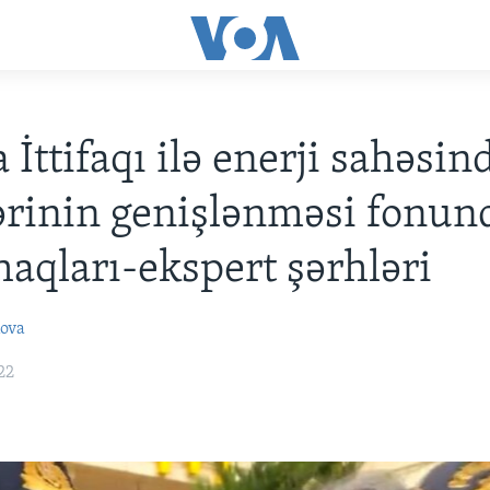
 İttifaqı ilə enerji sahəsin
ərinin genişlənməsi fonun
haqları-ekspert şərhləri
ova
22