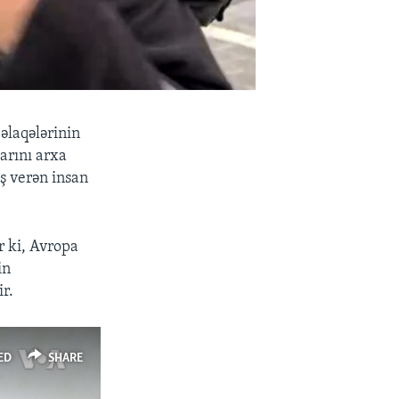
 əlaqələrinin
arını arxa
ş verən insan
 ki, Avropa
in
r.
ED
SHARE