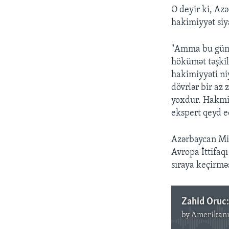
O deyir ki, Az
hakimiyyət siy
"Amma bu gün o
hökümət təşkil
hakimiyyəti niy
dövrlər bir az
yoxdur. Hakmiy
ekspert qeyd e
Azərbaycan Mi
Avropa İttifaqı
sıraya keçirməs
by
Amerikanı