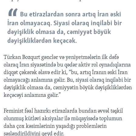
Bu etirazlardan sonra artıq İran əski
İran olmayacaq. Siyasi olaraq inqilabi bir
dəyişiklik olmasa da, cəmiyyət böyük
dəyişikliklərdən keçəcək.
Türkan Bozqurt gənclər və yeniyetmələrin ilk dəfə
olaraq İran siyasətində bu qədər aktiv rol oynadıqlarına
diqqət çəkərək əlavə edir ki, “bu, artıq İranın əski İran
olmayacağı anlamına gəlir. Bu, siyasi olaraq inqilabi bir
dəyişiklik olmasa da, cəmiyyətin böyük dəyişikliklərdən
keçəcəyi anlamına gəlir.”
Feminist fəal hazırkı etirazlarda bundan əvvəl təşkil
olunmuş kütləvi aksiyalar ilə müqayisədə toplumun
daha çox kəsimlərinin yaşadığı problemlərin
səsləndirildiyini qeyd edir.