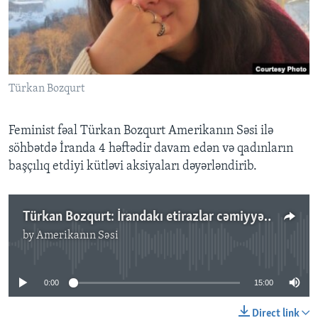
BIZI IZLƏYIN
Türkan Bozqurt
Dillər
Feminist fəal Türkan Bozqurt Amerikanın Səsi ilə
söhbətdə İranda 4 həftədir davam edən və qadınların
başçılıq etdiyi kütləvi aksiyaları dəyərləndirib.
Türkan Bozqurt: İrandakı etirazlar cəmiyyətdə böyük dəyişikliklərə yol açacaq
by
Amerikanın Səsi
No media source currently available
0:00
15:00
Direct link