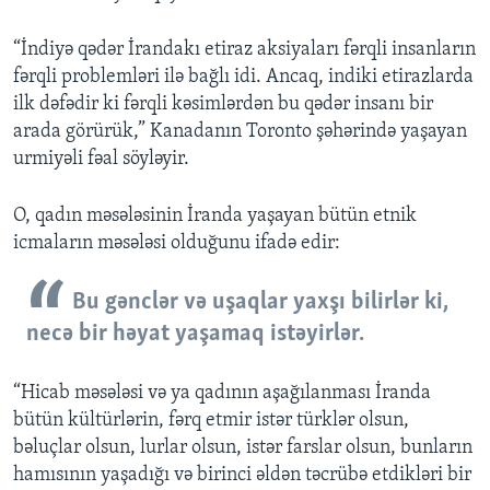
“İndiyə qədər İrandakı etiraz aksiyaları fərqli insanların
fərqli problemləri ilə bağlı idi. Ancaq, indiki etirazlarda
ilk dəfədir ki fərqli kəsimlərdən bu qədər insanı bir
arada görürük,” Kanadanın Toronto şəhərində yaşayan
urmiyəli fəal söyləyir.
O, qadın məsələsinin İranda yaşayan bütün etnik
icmaların məsələsi olduğunu ifadə edir:
Bu gənclər və uşaqlar yaxşı bilirlər ki,
necə bir həyat yaşamaq istəyirlər.
“Hicab məsələsi və ya qadının aşağılanması İranda
bütün kültürlərin, fərq etmir istər türklər olsun,
bəluçlar olsun, lurlar olsun, istər farslar olsun, bunların
hamısının yaşadığı və birinci əldən təcrübə etdikləri bir