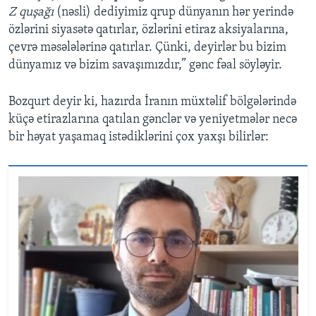
Z quşağı
(nəsli) dediyimiz qrup dünyanın hər yerində
özlərini siyasətə qatırlar, özlərini etiraz aksiyalarına,
çevrə məsələlərinə qatırlar. Çünki, deyirlər bu bizim
dünyamız və bizim savaşımızdır,” gənc fəal söyləyir.
Bozqurt deyir ki, hazırda İranın müxtəlif bölgələrində
küçə etirazlarına qatılan gənclər və yeniyetmələr necə
bir həyat yaşamaq istədiklərini çox yaxşı bilirlər: