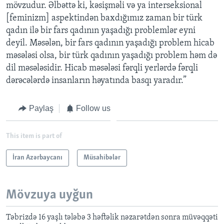
mövzudur. Əlbəttə ki, kəsişməli və ya interseksional
[feminizm] aspektindən baxdığımız zaman bir türk
qadın ilə bir fars qadının yaşadığı problemlər eyni
deyil. Məsələn, bir fars qadının yaşadığı problem hicab
məsələsi olsa, bir türk qadının yaşadığı problem həm də
dil məsələsidir. Hicab məsələsi fərqli yerlərdə fərqli
dərəcələrdə insanların həyatında basqı yaradır.”
Paylaş
Follow us
This item is part of
İran Azərbaycanı
Müsahibələr
Mövzuya uyğun
Təbrizdə 16 yaşlı tələbə 3 həftəlik nəzarətdən sonra müvəqqəti