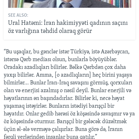
SEE ALSO:
Ural Hatəmi: İran hakimiyyəti qadının saçını
öz varlığına təhdid olaraq görür
“Bu uşaqlar, bu gənclər istər Türkiyə, istə Azərbaycan,
istərsə Qərb mediası olsun, bunlarla böyüyüblər.
Oradakı azadlıqları bilirlər. Bəlkə Qərbdən çox daha
yaxşı bilirlər. Amma, [o azadlıqların] heç birini yaşaya
bilmirlər... Bunlar İran-İraq savaşını görmüş, qorxuları
olan və enerjisi azalmış o nəsil deyil. Bunlar enerjili və
həyatlarının ən başındadırlar. Bilirlər ki, necə həyat
yaşamaq istəyirlər. Bunların istədiyi barışçıl bir
həyatdır. Onlar gedib hərəsi öz köşəsində savaşmır və ya
öz köşəsində oturmur. Barışçıl bir gələcək düzəltmək
üçün əl-ələ verməyə çalışırlar. Buna görə də, İranın
fərqli yerlərindən insanlar buna qatılır.”