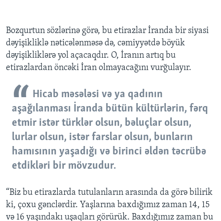
Bozqurtun sözlərinə görə, bu etirazlar İranda bir siyasi
dəyişikliklə nəticələnməsə də, cəmiyyətdə böyük
dəyişikliklərə yol açacaqdır. O, İranın artıq bu
etirazlardan öncəki İran olmayacağını vurğulayır.
Hicab məsələsi və ya qadının
aşağılanması İranda bütün kültürlərin, fərq
etmir istər türklər olsun, bəluçlar olsun,
lurlar olsun, istər farslar olsun, bunların
hamısının yaşadığı və birinci əldən təcrübə
etdikləri bir mövzudur.
“Biz bu etirazlarda tutulanların arasında da görə bilirik
ki, çoxu gənclərdir. Yaşlarına baxdığımız zaman 14, 15
və 16 yaşındakı uşaqları görürük. Baxdığımız zaman bu