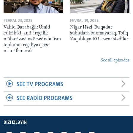
FEVRAL 23, 2025
FEVRAL 19, 2025
Vahid Qarabağlı: Ümid
Nigar Həzi: Bu qədər
edirik ki, anti-irqçilik
sübutlara baxmayaraq, Tofiq
mübarizəsi nəticəsində İran
Yaqubluya 10 il cəza istədilər
toplumu irqçiliyə qarşı
maariflənəcək
See all episodes
SEE TV PROGRAMS
SEE RADIO PROGRAMS
BIZI IZLƏYIN