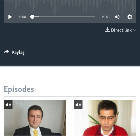
No media source currently available
BIZI IZLƏYIN
0:00
1:15
Direct link
Dillər
Paylaş
Episodes