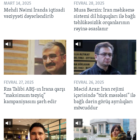
MART 14, 2025
FEVRAL 28, 2025
Mehdi Nəimi İranda iqtisadi
Musa Bərzin: İran məhkəmə
vəziyyəti dəyərləndirib
sistemi dil hüquqları ilə bağlı
təhlükəsizlik orqanlarının
rəyinə əsaslanır
FEVRAL 27, 2025
FEVRAL 26, 2025
Rza Talibi ABŞ-ın İrana qarşı
Məcid Araz: İran rejimi
“maksimum təzyiq”
içərisində “türk məsələsi” ilə
kampaniyasını şərh edir
bağlı dərin görüş ayrılıqları
mövcuddur