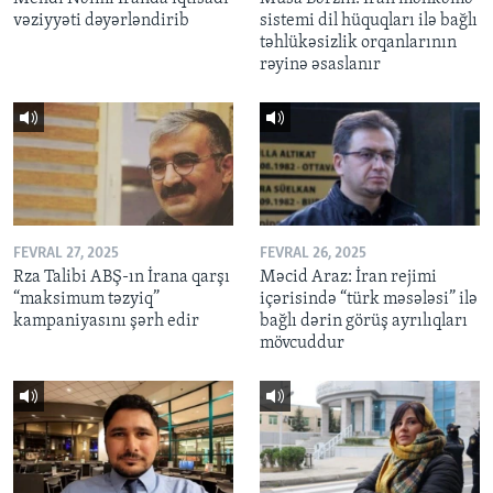
vəziyyəti dəyərləndirib
sistemi dil hüquqları ilə bağlı
təhlükəsizlik orqanlarının
rəyinə əsaslanır
FEVRAL 27, 2025
FEVRAL 26, 2025
Rza Talibi ABŞ-ın İrana qarşı
Məcid Araz: İran rejimi
“maksimum təzyiq”
içərisində “türk məsələsi” ilə
kampaniyasını şərh edir
bağlı dərin görüş ayrılıqları
mövcuddur