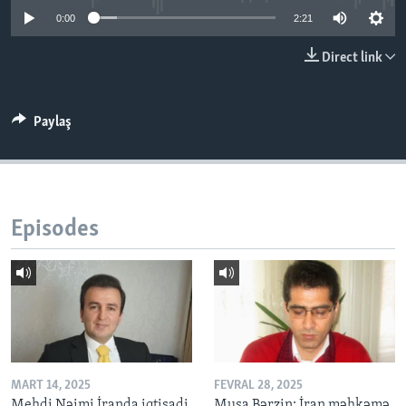
0:00
2:21
BIZI IZLƏYIN
Direct link
Paylaş
Dillər
Episodes
MART 14, 2025
FEVRAL 28, 2025
Mehdi Nəimi İranda iqtisadi
Musa Bərzin: İran məhkəmə