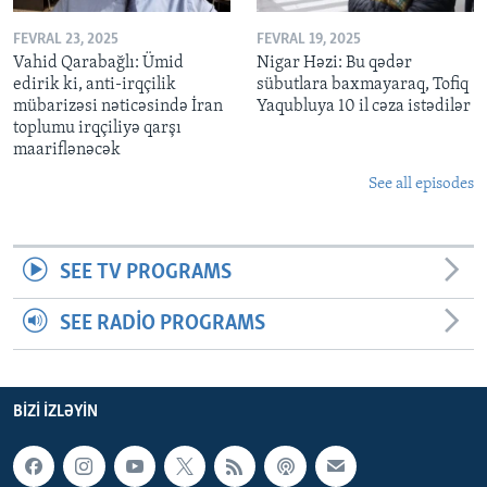
FEVRAL 23, 2025
FEVRAL 19, 2025
Vahid Qarabağlı: Ümid
Nigar Həzi: Bu qədər
edirik ki, anti-irqçilik
sübutlara baxmayaraq, Tofiq
mübarizəsi nəticəsində İran
Yaqubluya 10 il cəza istədilər
toplumu irqçiliyə qarşı
maariflənəcək
See all episodes
SEE TV PROGRAMS
SEE RADIO PROGRAMS
BIZI IZLƏYIN