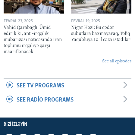
FEVRAL 23, 2025
FEVRAL 19, 2025
Vahid Qarabağlı: Ümid
Nigar Həzi: Bu qədər
edirik ki, anti-irqçilik
sübutlara baxmayaraq, Tofiq
mübarizəsi nəticəsində İran
Yaqubluya 10 il cəza istədilər
toplumu irqçiliyə qarşı
maariflənəcək
See all episodes
SEE TV PROGRAMS
SEE RADIO PROGRAMS
BIZI IZLƏYIN