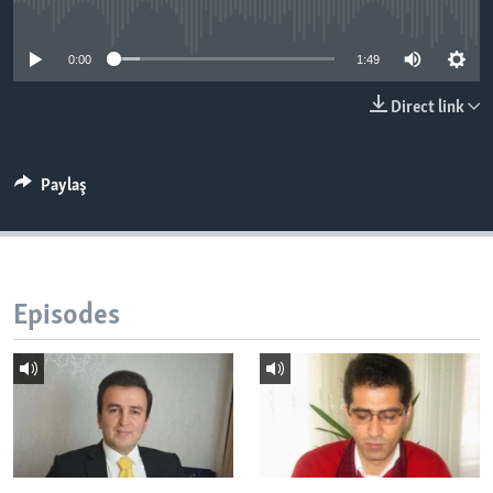
No media source currently available
BIZI IZLƏYIN
0:00
1:49
Direct link
Dillər
Paylaş
Episodes