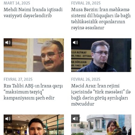
MART 14, 2025
FEVRAL 28, 2025
Mehdi Nəimi İranda iqtisadi
Musa Bərzin: İran məhkəmə
vəziyyəti dəyərləndirib
sistemi dil hüquqları ilə bağlı
təhlükəsizlik orqanlarının
rəyinə əsaslanır
FEVRAL 27, 2025
FEVRAL 26, 2025
Rza Talibi ABŞ-ın İrana qarşı
Məcid Araz: İran rejimi
“maksimum təzyiq”
içərisində “türk məsələsi” ilə
kampaniyasını şərh edir
bağlı dərin görüş ayrılıqları
mövcuddur