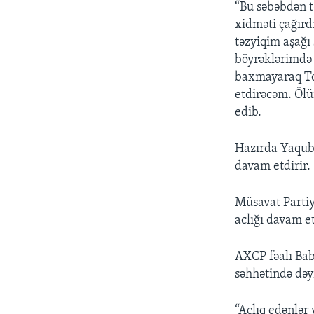
“Bu səbəbdən t
xidməti çağırd
təzyiqim aşağı 
böyrəklərimdə 
baxmayaraq To
etdirəcəm. Ölür
edib.
Hazırda Yaqub
davam etdirir.
Müsavat Partiy
aclığı davam et
AXCP fəalı Bab
səhhətində dəy
“Aclıq edənlər