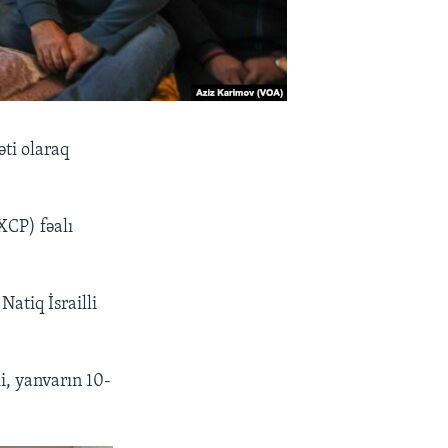
ti olaraq
XCP) fəalı
Natiq İsrailli
, yanvarın 10-