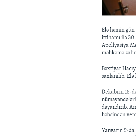
Elə həmin gün 
ittihamı ilə 3
Apellyasiya Mə
məhkəmə zalınd
Bəxtiyar Hacıy
saxlanılıb. El
Dekabrın 15-də 
nümayəndələrini
dayandırıb. A
həbsindən verd
Yanvarın 9-da