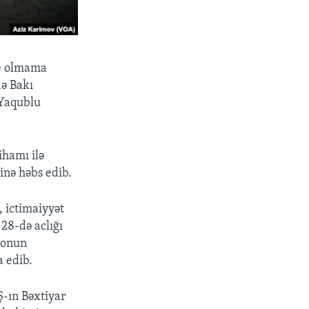
be olmama
də Bakı
 Yaqublu
ihamı ilə
inə həbs edib.
, ictimaiyyət
 28-də aclığı
 onun
a edib.
Ş-ın Bəxtiyar