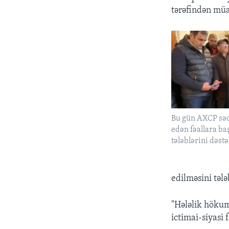
tərəfindən müay
Bu gün AXCP sədr
edən fəallara ba
tələblərini dəstə
edilməsini tələ
"Hələlik hökum
ictimai-siyasi 