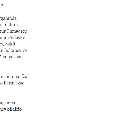
ib.
rgahında
mailiddin
mur Əhmədsoy,
amin Salayev,
v, Sakit
n Soltanov və
 Məmiyev və
un, ictimai fəal
əalların azad
çiləri və
nov bildirib.