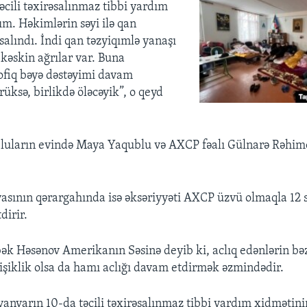
əcili təxirəsalınmaz tibbi yardım
ım. Həkimlərin səyi ilə qan
salındı. İndi qan təzyiqımlə yanaşı
kəskin ağrılar var. Buna
fiq bəyə dəstəyimi davam
üksə, birlikdə öləcəyik”, o qeyd
luların evində Maya Yaqublu və AXCP fəalı Gülnarə Rəhimo
asının qərargahında isə əksəriyyəti AXCP üzvü olmaqla 12 si
dirir.
ək Həsənov Amerikanın Səsinə deyib ki, aclıq edənlərin bəz
işiklik olsa da hamı aclığı davam etdirmək əzmindədir.
 yanvarın 10-da təcili təxirəsalınmaz tibbi yardım xidmətin