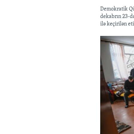
Demokratik Qüv
dekabrın 23-də
ilə keçirilən e