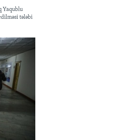
iq Yaqublu
dilməsi tələbi