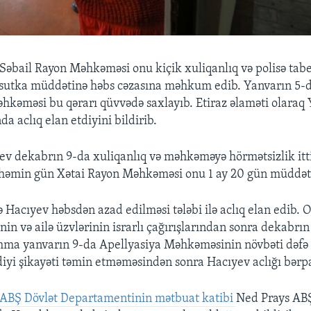
Səbail Rayon Məhkəməsi onu kiçik xuliqanlıq və polisə ta
0 sutka müddətinə həbs cəzasına məhkum edib. Yanvarın 5-
hkəməsi bu qərarı qüvvədə saxlayıb. Etiraz əlaməti olaraq
a aclıq elan etdiyini bildirib.
ev dekabrın 9-da xuliqanlıq və məhkəməyə hörmətsizlik itt
ə həmin gün Xətai Rayon Məhkəməsi onu 1 ay 20 gün müddət
Hacıyev həbsdən azad edilməsi tələbi ilə aclıq elan edib. O
n və ailə üzvlərinin israrlı çağırışlarından sonra dekabrın
mma yanvarın 9-da Apellyasiya Məhkəməsinin növbəti dəfə
iyi şikayəti təmin etməməsindən sonra Hacıyev aclığı bərp
ABŞ Dövlət Departamentinin mətbuat katibi
​Ned Prays AB