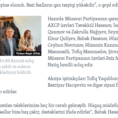
inə olunub. Bəzi fəalların qan təzyiqi yükəkdir”, o qeyd ed
Hazırda Müsavat Partiyasının qəra
AXCP üzvləri Təvəkkül Həsənov, İs
Qasımov və Zəkrulla Nağıyev, Sey
Elnur Quliyev, Babək Həsənov, Əliz
Ceyhun Novruzov, Əlizamin Kazımo
Məmmədli, Tofiq Məmmədov, Şirva
Müsavat Partiyasının üzvləri Əziz
i Əli Kərimli aclıq
Natiq İsrailli aclıq edir.
ş çəkib və onların
klədiyini bildirib.
Aksiya iştirakçıları Tofiq Yaqublun
Bəxtiyar Hacıyevin və digər siyasi f
b edirlər.
ətdən tələblərimizə heç bir cavab gəlməyib. Hüquq müdafiə
fəallar bizə baş çəkir, dəstəklərini ifadə edirlər", Babək Həsə