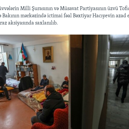
vələrin Milli Şurasının və Müsavat Partiyasının üzvü Tof
 Bakının mərkəzində ictimai fəal Bəxtiyar Hacıyevin azad e
tiraz aksiyasında saxlanılıb.