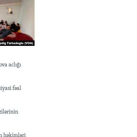
va aclığı
yasi fəal
ilərinin
in həkimləri