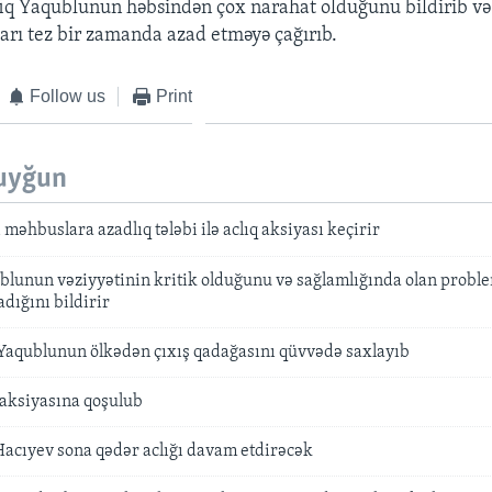
iq Yaqublunun həbsindən çox narahat olduğunu bildirib v
ları tez bir zamanda azad etməyə çağırıb.
Follow us
Print
uyğun
 məhbuslara azadlıq tələbi ilə aclıq aksiyası keçirir
ublunun vəziyyətinin kritik olduğunu və sağlamlığında olan probl
dığını bildirir
aqublunun ölkədən çıxış qadağasını qüvvədə saxlayıb
q aksiyasına qoşulub
Hacıyev sona qədər aclığı davam etdirəcək