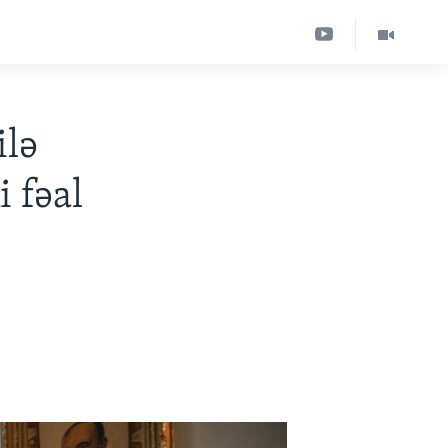
ilə
i fəal