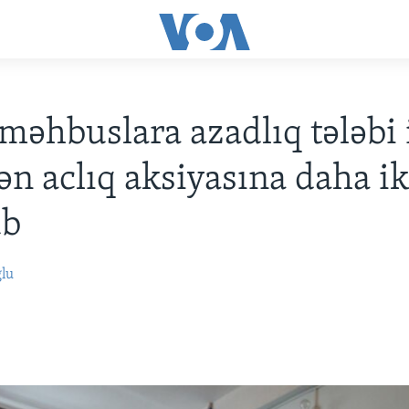
 məhbuslara azadlıq tələbi 
ən aclıq aksiyasına daha ik
ub
ğlu