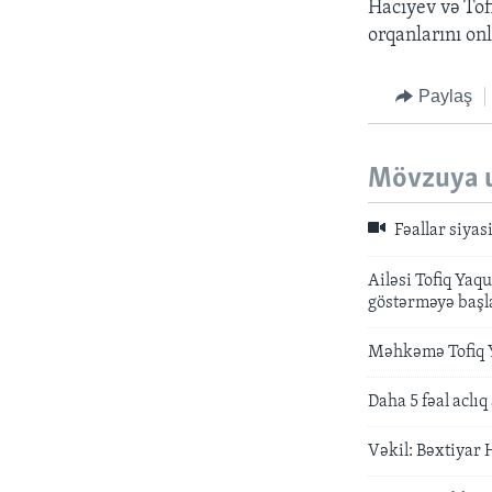
Hacıyev və Tof
orqanlarını on
Paylaş
Mövzuya 
Fəallar siyasi
Ailəsi Tofiq Yaq
göstərməyə başla
Məhkəmə Tofiq Y
Daha 5 fəal aclı
Vəkil: Bəxtiyar 