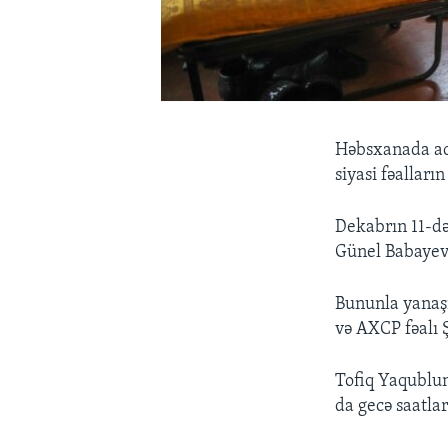
Həbsxanada acl
siyasi fəalları
Dekabrın 11-də
Günel Babayeva
Bununla yanaşı 
və AXCP fəalı 
Tofiq Yaqublun
da gecə saatla