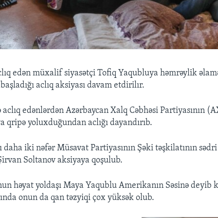
ıq edən müxalif siyasətçi Tofiq Yaqubluya həmrəylik əlamə
n başladığı aclıq aksiyası davam etdirilır.
 aclıq edənlərdən Azərbaycan Xalq Cəbhəsi Partiyasının (A
 qripə yoluxduğundan aclığı dayandırıb.
daha iki nəfər Müsavat Partiyasının Şəki təşkilatının sədri 
Şirvan Soltanov aksiyaya qoşulub.
un həyat yoldaşı Maya Yaqublu Amerikanın Səsinə deyib ki
rında onun da qan təzyiqi çox yüksək olub.